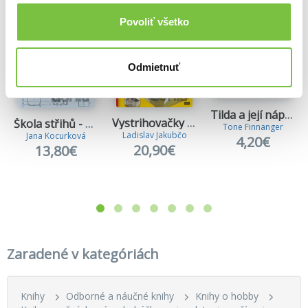
Povoliť všetko
Odmietnuť
Tilda a její nápady
Vystrihovačky pre malých aj veľkých
Škola střihů - Dámské kalhoty
Tone Finnanger
Ladislav Jakubčo
Jana Kocurková
4,20€
20,90€
13,80€
Zaradené v kategóriách
Knihy
Odborné a náučné knihy
Knihy o hobby