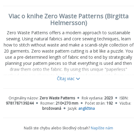
Viac o knihe Zero Waste Patterns (Birgitta
Helmersson)
Zero Waste Patterns offers a modern approach to sustainable
sewing. Using natural fabrics and core sewing techniques, learn
how to stitch without waste and make a scandi-style collection of
20 garments. Zero waste pattern cutting is a bit like a puzzle. You
use a pre-determined length of fabric end to end by strategically
planning your pattern pieces so that everything is used and then
draw them onto the fabric. By using this unique "paperless"
method you can eliminate both textile and paper waste from your
Čítaj viac
sewing projects and take the fear out of learning to self draft and
sew your own clothing. This book includes 5 simple zero waste
pattern blocks—a t-shirt, skirt, tank top, shirt, and trousers. These
Originálny názov:
Zero Waste Patterns
Rok vydania:
2023
ISBN:
can then be used to make a further 15 projects by making simple
9781787139244
Rozmer:
210×270 mm
Počet strán:
192
Väzba:
changes or mixing and matching your blocks into new designs,
brožovaná
Jazyk:
angličtina
and comes with pattern layout instructions and templates to
make sizes UK 6-30/US 2-26. Once you have mastered the 5
blocks the possibilities are endless.
Našli ste chybu alebo škodlivý obsah?
Napíšte nám