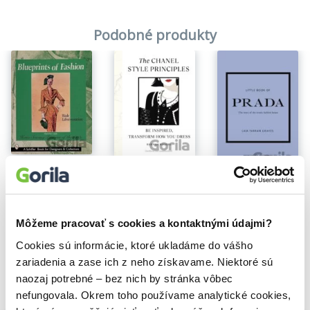
Podobné produkty
Na sklade
Blueprints of Fashion
The Chanel Style Principles
Wade Laboissonniere
Little Book of Prada
Hannah Rogers
27,30€
15,70€
Laia Farran Graves
14,00€
Môžeme pracovať s cookies a kontaktnými údajmi?
Cookies sú informácie, ktoré ukladáme do vášho
zariadenia a zase ich z neho získavame. Niektoré sú
naozaj potrebné – bez nich by stránka vôbec
Vybrané pre teba
nefungovala. Okrem toho používame analytické cookies,