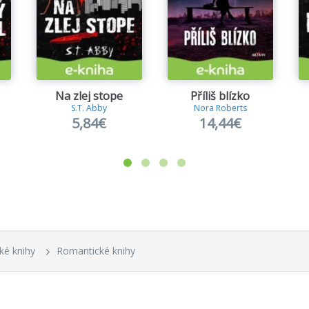
Na zlej stope
Příliš blízko
S.T. Abby
Nora Roberts
5,84€
14,44€
ké knihy
Romantické knihy