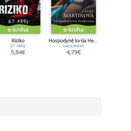
Riziko
Hospodyně lorda Hendersona
Nebezpeč
S.T. Abby
Laura Martin
Cora R
5,84€
4,79€
17,