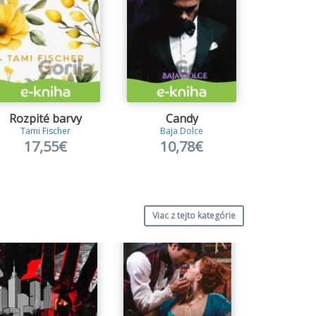
Rozpité barvy
Candy
Zrádn
Tami Fischer
Baja Dolce
Daniel
17,55€
10,78€
14
Viac z tejto kategórie