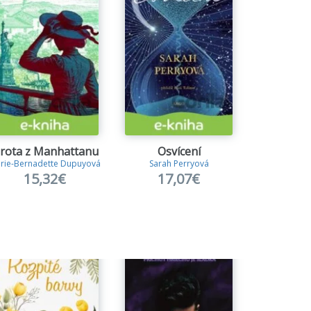
irota z Manhattanu
Osvícení
Sojka 
rie-Bernadette Dupuyová
Sarah Perryová
Brynne
15,32€
17,07€
15