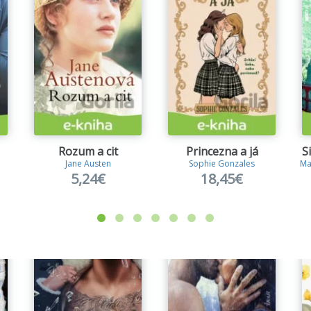
Rozum a cit
Princezna a já
S
Jane Austen
Sophie Gonzales
Ma
5,24€
18,45€