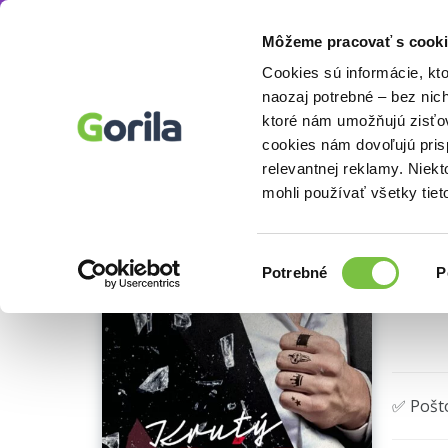
Môžeme pracovať s cooki
E-knihy
Beletria knihy
Romantické a eroti
Knihy
E-knihy
Filmy
Cookies sú informácie, kt
naozaj potrebné – bez nic
ktoré nám umožňujú zisťov
Kru
cookies nám dovoľujú pri
relevantnej reklamy. Niek
PDF
mohli používať všetky tiet
Výber
Potrebné
P
súhlasu
🌴 Okam
✅ Pošt