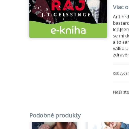
Viac o
Antihrd
bastard
lež.Jse
se mi d
a to sa
válku.U
zdravém
Rok vydan
Našli st
Podobné produkty