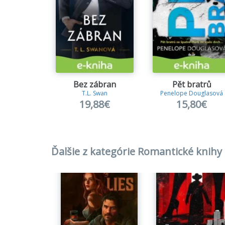
Bez zábran
Pět bratrů
T.L. Swan
Penelope Douglasová
19,88€
15,80€
Ďalšie z kategórie Romantické knihy