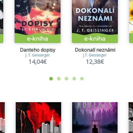
Danteho dopisy
Dokonalí neznámi
J. T. Geissinger
J.T. Geissinger
14,04€
12,38€