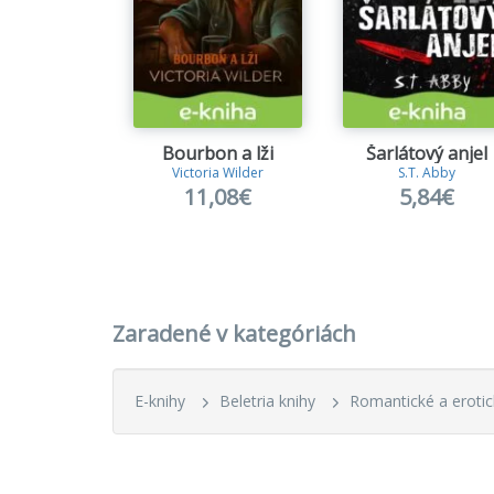
Bourbon a lži
Šarlátový anjel
Victoria Wilder
S.T. Abby
11,08€
5,84€
Zaradené v kategóriách
E-knihy
Beletria knihy
Romantické a erotic