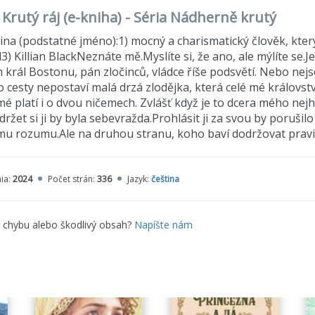
 Krutý ráj (e-kniha) - Séria Nádherně krutý
ina (podstatné jméno):1) mocný a charismatický člověk, kter
3) Killian BlackNeznáte mě.Myslíte si, že ano, ale mýlíte se.Jed
m král Bostonu, pán zločinců, vládce říše podsvětí. Nebo ne
o cesty nepostaví malá drzá zlodějka, která celé mé královst
mé platí i o dvou ničemech. Zvlášť když je to dcera mého nejho
držet si ji by byla sebevražda.Prohlásit ji za svou by poruši
u rozumu.Ale na druhou stranu, koho baví dodržovat pravi
ia:
2024
Počet strán:
336
Jazyk:
čeština
e chybu alebo škodlivý obsah?
Napíšte nám