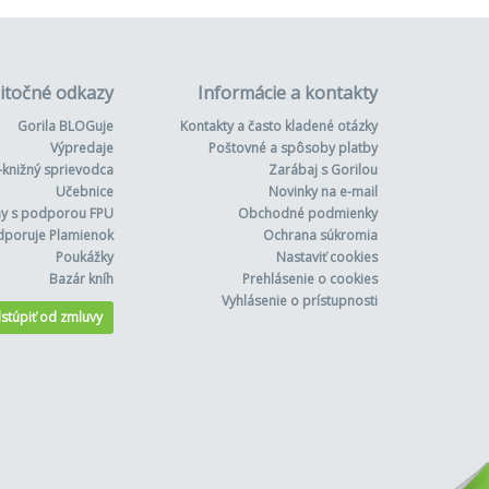
itočné odkazy
Informácie a kontakty
Gorila BLOGuje
Kontakty a často kladené otázky
Výpredaje
Poštovné a spôsoby platby
-knižný sprievodca
Zarábaj s Gorilou
Učebnice
Novinky na e-mail
hy s podporou FPU
Obchodné podmienky
dporuje Plamienok
Ochrana súkromia
Poukážky
Nastaviť cookies
Bazár kníh
Prehlásenie o cookies
Vyhlásenie o prístupnosti
stúpiť od zmluvy