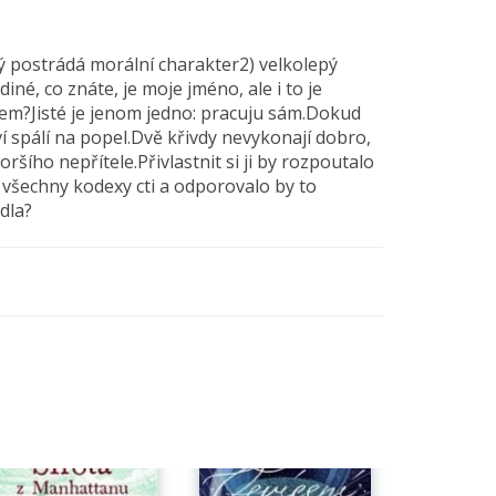
ý postrádá morální charakter2) velkolepý
iné, co znáte, je moje jméno, ale i to je
jsem?Jisté je jenom jedno: pracuju sám.Dokud
ví spálí na popel.Dvě křivdy nevykonají dobro,
ršího nepřítele.Přivlastnit si ji by rozpoutalo
lo všechny kodexy cti a odporovalo by to
dla?