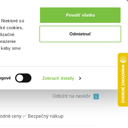
Akcie a zľavy
0,00€
Povoliť všetko
Prihlásenie
 Niektoré sú
cké cookies,
Odmietnuť
lizačné
brazenie
o, keby sme
 krutý
• 2. diel
ngové
Zobraziť detaily
14,04€
Do košíka
Odložiť na neskôr
hodné ceny ✅ Bezpečný nákup