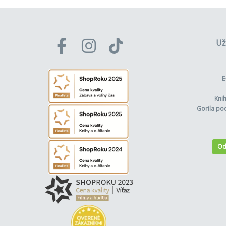
Už
E
Kni
Gorila po
Od