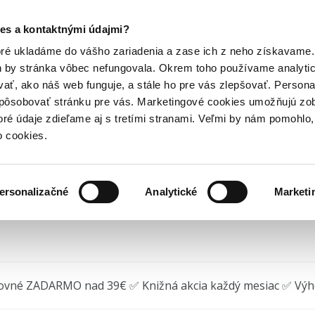
Posledný výpredaj kníh! Zľavy až do 80% tu =>
es a kontaktnými údajmi?
cké knihy
Romantické knihy
Krutý ráj
Hry
Hudba
Doplnky
Bazár kníh
oré ukladáme do vášho zariadenia a zase ich z neho získavame.
h by stránka vôbec nefungovala. Okrem toho používame analyti
ať, ako náš web funguje, a stále ho pre vás zlepšovať. Persona
tý ráj (e-kniha)
spôsobovať stránku pre vás. Marketingové cookies umožňujú zo
toré údaje zdieľame aj s tretími stranami. Veľmi by nám pomohl
J. T. Geissinger
•
Red
(2024) • Séria
Nádherně
EPUB
MOBI
o cookies.
ersonalizačné
Analytické
Marketi
žite na stiahnutie
ovné ZADARMO nad 39€ ✅ Knižná akcia každý mesiac ✅ Vý