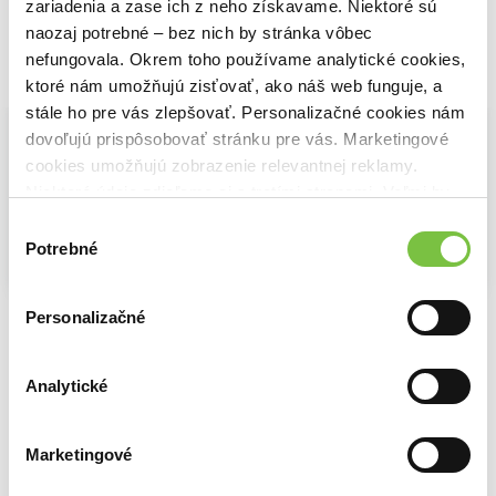
zariadenia a zase ich z neho získavame. Niektoré sú
naozaj potrebné – bez nich by stránka vôbec
nefungovala. Okrem toho používame analytické cookies,
Vybrané pre teba
ktoré nám umožňujú zisťovať, ako náš web funguje, a
stále ho pre vás zlepšovať. Personalizačné cookies nám
dovoľujú prispôsobovať stránku pre vás. Marketingové
cookies umožňujú zobrazenie relevantnej reklamy.
Niektoré údaje zdieľame aj s tretími stranami. Veľmi by
nám pomohlo, keby sme mohli používať všetky tieto
Výber
cookies.
Potrebné
súhlasu
Na sklade
Na sklade
Na sklade
Percy Jackson 1: Zlodej blesku
Percy Jackson 3: Kliatba Titanov
Percy Jackson 4: Boj o labyrint
Personalizačné
Rick Riordan
Rick Riordan
Rick Riordan
13,20€
13,20€
14,70€
Analytické
Marketingové