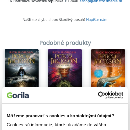
07 Bratislava Slovenská republika
E-mail:
eshop@albatrosmedia.sk
Našli ste chybu alebo škodlivý obsah?
Napíšte nám
Podobné produkty
Na sklade
Na sklade
Na sklade
Percy Jackson 6: Kalich bohov
Percy Jackson 1: Zlodej blesku
Percy Jackson: Percy a egyptskí mágovia
Rick Riordan
Rick Riordan
Rick Riordan
13,42€
13,20€
11,70€
Môžeme pracovať s cookies a kontaktnými údajmi?
Cookies sú informácie, ktoré ukladáme do vášho