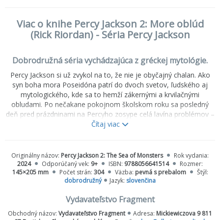
Viac o knihe Percy Jackson 2: More oblúd
(Rick Riordan) - Séria Percy Jackson
Dobrodružná séria vychádzajúca z gréckej mytológie.
Percy Jackson si už zvykol na to, že nie je obyčajný chalan. Ako
syn boha mora Poseidóna patrí do dvoch svetov, ľudského aj
mytologického, kde sa to hemží zákernými a krvilačnými
obludami. Po nečakane pokojnom školskom roku sa posledný
deň pred prázdninami na Percyho zosype celá lavína problémov –
hodina telocviku sa zmení na vybíjanú s ľudožrútskymi obrami,
Čítaj viac
kamarát Grover sa dostane do problémov a Táboru polokrvných
hrozí zničenie. Percy a jeho priatelia sa vydávajú na ďalšiu
nebezpečnú výpravu...
Originálny názov:
Percy Jackson 2: The Sea of Monsters
Rok vydania:
2024
Odporúčaný vek:
9+
ISBN:
9788056641514
Rozmer:
145×205 mm
Počet strán:
304
Väzba:
pevná s prebalom
Štýl:
dobrodružný
Jazyk:
slovenčina
Vydavateľstvo Fragment
Obchodný názov:
Vydavateľstvo Fragment
Adresa:
Mickiewiczova 9 811