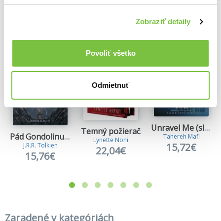
Ďalšie z kategórie Fantasy knihy
Viac z tejto kategórie
Zobraziť detaily
Povoliť všetko
Odmietnuť
Unravel Me (slovenský jazyk)
Temný požierač
Pád Gondolinu (v slovenčine)
Tahereh Mafi
Lynette Noni
15,72€
J.R.R. Tolkien
22,04€
15,76€
Zaradené v kategóriách