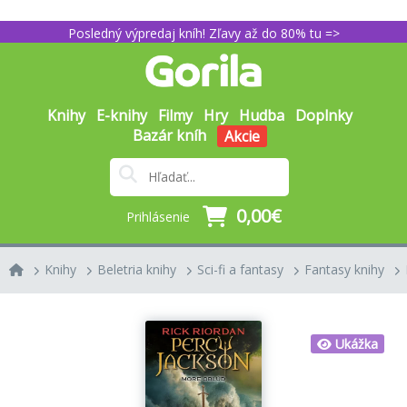
Posledný výpredaj kníh! Zľavy až do 80% tu =>
Knihy
E-knihy
Filmy
Hry
Hudba
Doplnky
Bazár kníh
Akcie
0,00€
Prihlásenie
Knihy
Beletria knihy
Sci-fi a fantasy
Fantasy knihy
Ukážka