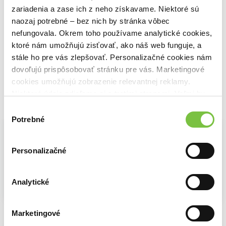
Trénink je v hlavě
Trénink je rozhovor
Lidsko-psí konverzace
zariadenia a zase ich z neho získavame. Niektoré sú
František Šusta
František Šusta
František Šusta
12,70€
16,50€
naozaj potrebné – bez nich by stránka vôbec
14,20€
nefungovala. Okrem toho používame analytické cookies,
ktoré nám umožňujú zisťovať, ako náš web funguje, a
stále ho pre vás zlepšovať. Personalizačné cookies nám
dovoľujú prispôsobovať stránku pre vás. Marketingové
cookies umožňujú zobrazenie relevantnej reklamy.
Niektoré údaje zdieľame aj s tretími stranami. Veľmi by
Vybrané pre teba
nám pomohlo, keby sme mohli používať všetky tieto
Výber
cookies.
Potrebné
súhlasu
Personalizačné
Analytické
Na sklade
Na sklade
Na sklade
Trénink je v hlavě
Trénink je rozhovor
Lidsko-psí konverzace
Marketingové
František Šusta
František Šusta
František Šusta