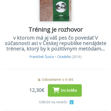
Tréning je rozhovor
v ktorom má aj váš pes čo povedať V
súčasnosti asi v Českej republike nenájdete
trénera, ktorý by k pozitívnym metódam...
František Šusta
•
Citadella
(2016)
🍌 Odosielame o 6 dní.
12,30€
Do košíka
Odložiť na neskôr