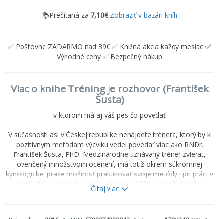
📚Prečítaná za
7,10€
Zobraziť v bazári kníh
✅ Poštovné ZADARMO nad 39€ ✅ Knižná akcia každý mesiac ✅
Výhodné ceny ✅ Bezpečný nákup
Viac o knihe Tréning je rozhovor (František
Šusta)
v ktorom má aj váš pes čo povedať
V súčasnosti asi v Českej republike nenájdete trénera, ktorý by k
pozitívnym metódam výcviku vedel povedať viac ako RNDr.
František Šusta, PhD. Medzinárodne uznávaný tréner zvierat,
ovenčený množstvom ocenení, má totiž okrem súkromnej
kynologickej praxe možnosť praktikovať svoje metódy i pri práci v
zoologickej záhrade, kde predvádza ukážky a vedie nácviky
Čítaj viac
nápravy problémového správania. A na to, aby ste sa dohovorili
nielen so psom, ale aj s koňom, papagájom či so svojou mačkou,
už musíte o pozitívnom posilňovaní vedieť naozaj mnoho - a čo