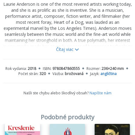
Laurie Anderson is one of the most revered artists working today,
and she is as prolific as she is inventive. She is a musician,
performance artist, composer, fiction writer, and filmmaker (her
most recent foray, Heart of a Dog, was lauded as an
experimental marvel by the Los Angeles Times). Anderson moves
seamlessly between the music world and the fine-art world while
maintaining her stronghold in both. A true polymath, her interest
in new media made her an early pioneer of harnessing technology
Čítaj viac
for artistic purposes long before the technology boom of the last
ten years.
Rok vydania:
2018
ISBN:
9780847860555
Rozmer:
236×240 mm
Regardless of the medium, however, it is exploration of language
Počet strán:
320
Väzba:
brožovaná
Jazyk:
angličtina
(and how it seeps into the image) and storytelling that is her
metier. A few years ago, Anderson began poring through her
extensive archive of nearly forty years of work, which includes
Našli ste chybu alebo škodlivý obsah?
Napíšte nám
scores of documentation, notebooks, and sketchbooks. In the
process, she rediscovered important work and looked at well-
known projects with a new lens. In this landmark volume, the
artist brings together the most comprehensive collection of her
Podobné produkty
artwork to date, some of which has never before been seen or
published.