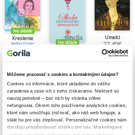
Spanning drawing, multimedia installations, performance, and
new projects using augmented reality, the extensive volume
traverses four decades of her ground-breaking art. Each chapter
includes commentary written by Anderson herself, offering an
intimate understanding of her work through the artist s own
Na sklade
words.
Umelci
Kreslenie
Na sklade
27,40€
Walter Foster
16,30€
Škola slovenského ornamentu
Štefan Leonard Kostelníček
7,11€
Môžeme pracovať s cookies a kontaktnými údajmi?
Cookies sú informácie, ktoré ukladáme do vášho
zariadenia a zase ich z neho získavame. Niektoré sú
Vybrané pre teba
naozaj potrebné – bez nich by stránka vôbec
nefungovala. Okrem toho používame analytické cookies,
ktoré nám umožňujú zisťovať, ako náš web funguje, a
stále ho pre vás zlepšovať. Personalizačné cookies nám
dovoľujú prispôsobovať stránku pre vás. Marketingové
cookies umožňujú zobrazenie relevantnej reklamy.