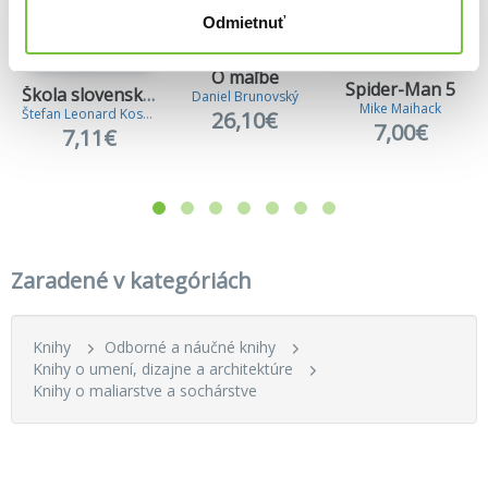
Odmietnuť
O maľbe
Spider-Man 5
Škola slovenského ornamentu
Daniel Brunovský
Mike Maihack
Štefan Leonard Kostelníček
26,10€
7,00€
7,11€
Zaradené v kategóriách
Knihy
Odborné a náučné knihy
Knihy o umení, dizajne a architektúre
Knihy o maliarstve a sochárstve