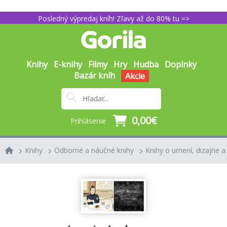
Posledný výpredaj kníh! Zľavy až do 80% tu =>
Knihy
E-knihy
Filmy
Hry
Hudba
Doplnky
Bazár kníh
Akcie
0,00€
Prihlásenie
Knihy
Odborné a náučné knihy
Knihy o umení, dizajne a