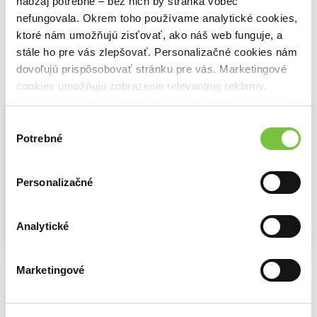
naozaj potrebné – bez nich by stránka vôbec
14,94€
14,94€
15,35€
nefungovala. Okrem toho používame analytické cookies,
ktoré nám umožňujú zisťovať, ako náš web funguje, a
stále ho pre vás zlepšovať. Personalizačné cookies nám
dovoľujú prispôsobovať stránku pre vás. Marketingové
Vybrané pre teba
cookies umožňujú zobrazenie relevantnej reklamy.
Niektoré údaje zdieľame aj s tretími stranami. Veľmi by
nám pomohlo, keby sme mohli používať všetky tieto
Výber
cookies.
Potrebné
súhlasu
Personalizačné
Analytické
The Right Move - Ten správny krok
Caught Up - V pasci
Správný krok
Liz Tomforde
Liz Tomforde
Marketingové
Liz Tomforde
14,94€
14,94€
16,24€