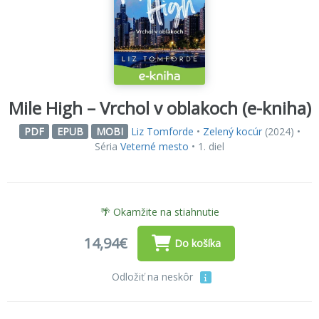
Mile High – Vrchol v oblakoch (e-kniha)
Liz Tomforde
•
Zelený kocúr
(2024) •
PDF
EPUB
MOBI
Séria
Veterné mesto
• 1. diel
🌴 Okamžite na stiahnutie
14,94€
Do košíka
Odložiť na neskôr