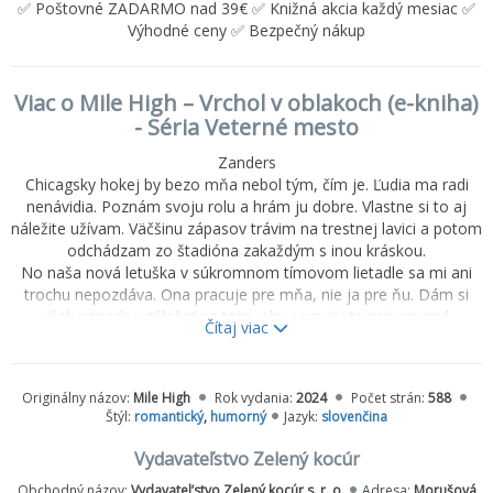
✅ Poštovné ZADARMO nad 39€ ✅ Knižná akcia každý mesiac ✅
Výhodné ceny ✅ Bezpečný nákup
Viac o Mile High – Vrchol v oblakoch (e-kniha)
- Séria Veterné mesto
Zanders
Chicagsky hokej by bezo mňa nebol tým, čím je. Ľudia ma radi
nenávidia. Poznám svoju rolu a hrám ju dobre. Vlastne si to aj
náležite užívam. Väčšinu zápasov trávim na trestnej lavici a potom
odchádzam zo štadióna zakaždým s inou kráskou.
No naša nová letuška v súkromnom tímovom lietadle sa mi ani
trochu nepozdáva. Ona pracuje pre mňa, nie ja pre ňu. Dám si
však poriadne záležať na tom, aby som jej to pripomenul.
Čítaj viac
Zaručujem vám, že do konca sezóny bude žobrať, aby ju vyhodili.
Ibaže s každým letom sa hranice čoraz viac stierajú a neviem sa
rozhodnúť, či ju k sebe neustále privolávam pre to, aby som ju
Originálny názov:
Mile High
Rok vydania:
2024
Počet strán:
588
provokoval, alebo sa v tom skrýva čosi viac.
Štýl:
romantický
,
humorný
Jazyk:
slovenčina
Stevie
Vydavateľstvo Zelený kocúr
Roky pracujem ako letuška a myslela som si, že som už videla
Obchodný názov:
Vydavatel’stvo Zelený kocúr s. r. o.
Adresa:
Morušová
všetko. Keď však v svojom novom zamestnaní zakotvím na