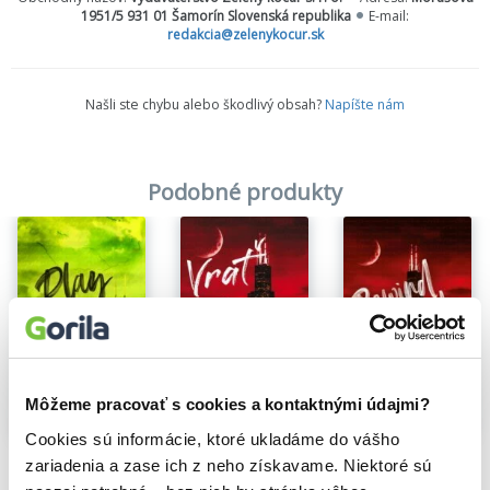
1951/5 931 01 Šamorín Slovenská republika
E-mail:
palube lietadla s tým najsebeckejším a najpokryteckejším hráčom
redakcia@zelenykocur.sk
NHL, zrazu o všetkom pochybujem. Navyše, kedysi som si dala
sľub, že si už nikdy v živote nezačnem so žiadnym športovcom…
Nech by bol akokoľvek príťažlivý.
Našli ste chybu alebo škodlivý obsah?
Napíšte nám
Evan Zanders sa absolútne nevie ovládať, za nič sa
neospravedlňuje a je príliš pekný - aj na vlastnú škodu. Zbožňuje
svoju povesť, ale ja ju z duše neznášam. Vlastne ho neznášam
celého.
Podobné produkty
Môžeme pracovať s cookies a kontaktnými údajmi?
Cookies sú informácie, ktoré ukladáme do vášho
Rewind it Back - Späť na začiatok
Tímová hra
Vrať to zpátky
zariadenia a zase ich z neho získavame. Niektoré sú
Liz Tomforde
Liz Tomforde
Liz Tomforde