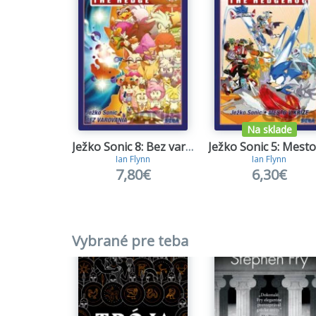
Na sklade
Ježko Sonic 8: Bez varovania
Ian Flynn
Ian Flynn
7,80€
6,30€
Vybrané pre teba