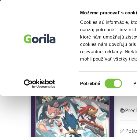
Môžeme pracovať s cooki
Knihy
Knihy pre deti a mládež
Sci-fi, fant
Knihy
E-knihy
Filmy
Cookies sú informácie, kt
naozaj potrebné – bez nic
ktoré nám umožňujú zisťov
Jež
cookies nám dovoľujú pri
Ukážka
relevantnej reklamy. Niek
Ian Fly
mohli používať všetky tiet
Výber
Potrebné
P
🍎 Vyp
súhlasu
📚Preč
✅ Pošt