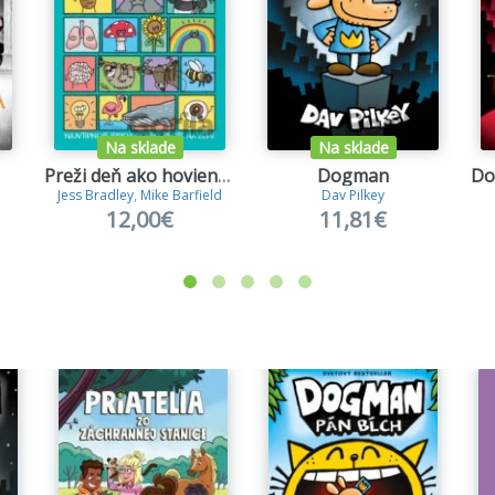
Na sklade
Na sklade
Preži deň ako hovienko, sopka či panda
Dogman
Jess Bradley
,
Mike Barfield
Dav Pilkey
12,00€
11,81€