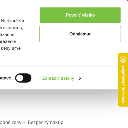
Akcie a zľavy
0,00€
Povoliť všetko
Prihlásenie
 Niektoré sú
cké cookies,
Odmietnuť
lizačné
 Island
brazenie
o, keby sme
ngové
Zobraziť detaily
hodné ceny ✅ Bezpečný nákup