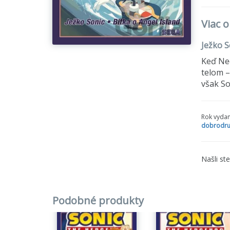
Viac o
Ježko S
Keď Neo
telom –
však So
Rok vydan
dobrodru
Našli st
Podobné produkty