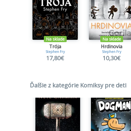
Na sklade
Na sklade
Trója
Hrdinovia
Stephen Fry
Stephen Fry
17,80€
10,30€
Ďalšie z kategórie Komiksy pre deti