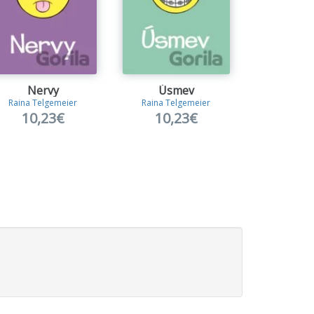
Nervy
Úsmev
Ses
Raina Telgemeier
Raina Telgemeier
Raina Tel
10,23€
10,23€
7,4