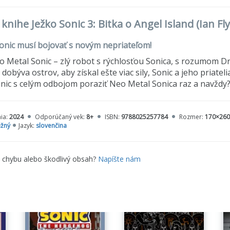
 knihe Ježko Sonic 3: Bitka o Angel Island (Ian Fl
onic musí bojovať s novým nepriateľom!
 Metal Sonic – zlý robot s rýchlosťou Sonica, s rozumom 
 dobýva ostrov, aby získal ešte viac sily, Sonic a jeho priate
nic s celým odbojom poraziť Neo Metal Sonica raz a navždy
ia:
2024
Odporúčaný vek:
8+
ISBN:
9788025257784
Rozmer:
170×26
žný
Jazyk:
slovenčina
e chybu alebo škodlivý obsah?
Napíšte nám