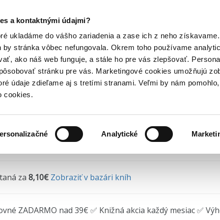
Posledný výpredaj kníh! Zľavy až do 80% tu =>
es a kontaktnými údajmi?
asy a komiksy pre deti
Komiksy pre deti
Ježko Sonic 3: Bitka o...
Hry
Hudba
Doplnky
Bazár kníh
oré ukladáme do vášho zariadenia a zase ich z neho získavame.
h by stránka vôbec nefungovala. Okrem toho používame analyti
ať, ako náš web funguje, a stále ho pre vás zlepšovať. Persona
ko Sonic 3: Bitka o Angel
spôsobovať stránku pre vás. Marketingové cookies umožňujú zo
toré údaje zdieľame aj s tretími stranami. Veľmi by nám pomohl
nn
•
Egmont SK
(2024) • Séria
Ježko Sonic
• 3. diel
o cookies.
ersonalizačné
Analytické
Marketi
redané
, sú však dostupné
iné vydania
ítaná za
8,10€
Zobraziť v bazári kníh
ovné ZADARMO nad 39€ ✅ Knižná akcia každý mesiac ✅ Vý