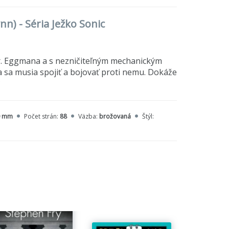
ynn) - Séria Ježko Sonic
Dr. Eggmana a s nezničiteľným mechanickým
lia sa musia spojiť a bojovať proti nemu. Dokáže
?
0 mm
Počet strán:
88
Väzba:
brožovaná
Štýl: