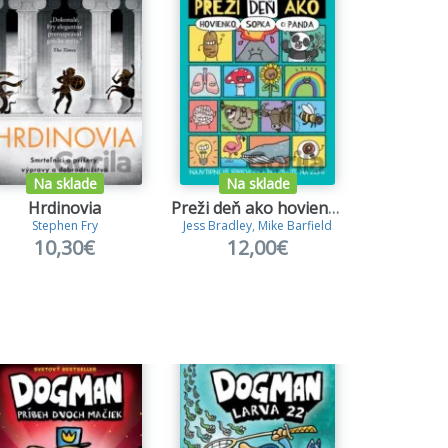
Na sklade
Na sklade
Na s
Hrdinovia
Preži deň ako hovienko, sopka či panda
Do
Stephen Fry
Jess Bradley
,
Mike Barfield
Dav 
10,30€
12,00€
11