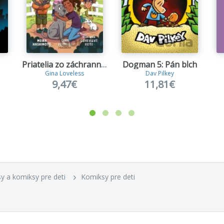
Priatelia zo záchrannej stanice 1
Dogman 5: Pán bĺch
Gina Loveless
Dav Pilkey
9,47€
11,81€
asy a komiksy pre deti
Komiksy pre deti