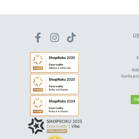
Už
E
Kni
Gorila po
Od