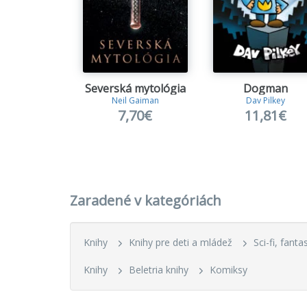
Severská mytológia
Dogman
Neil Gaiman
Dav Pilkey
7,70€
11,81€
Zaradené v kategóriách
Knihy
Knihy pre deti a mládež
Sci-fi, fant
Knihy
Beletria knihy
Komiksy