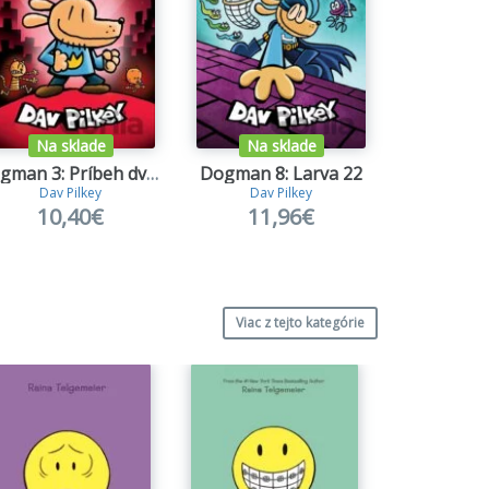
Na sklade
Na sklade
Dogman 3: Príbeh dvoch mačiek
Dogman 8: Larva 22
Dav Pilkey
Dav Pilkey
Lam
10,40€
11,96€
12
Viac z tejto kategórie