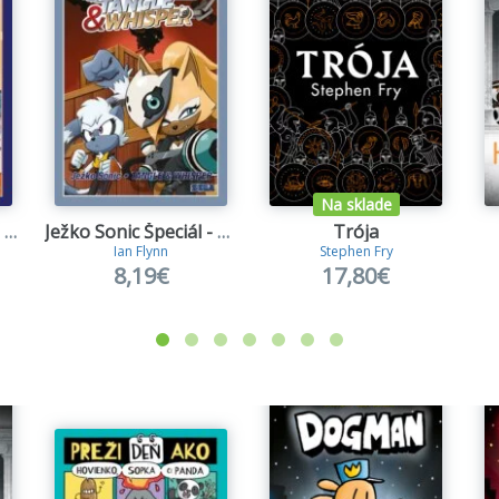
Na sklade
Ježko Sonic 5: Mesto v kríze
Ježko Sonic Špeciál - Tangle & Whisper
Trója
Ian Flynn
Stephen Fry
8,19€
17,80€