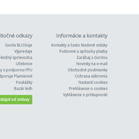
itočné odkazy
Informácie a kontakty
Gorila BLOGuje
Kontakty a často kladené otázky
Výpredaje
Poštovné a spôsoby platby
-knižný sprievodca
Zarábaj s Gorilou
Učebnice
Novinky na e-mail
hy s podporou FPU
Obchodné podmienky
dporuje Plamienok
Ochrana súkromia
Poukážky
Nastaviť cookies
Bazár kníh
Prehlásenie o cookies
Vyhlásenie o prístupnosti
stúpiť od zmluvy