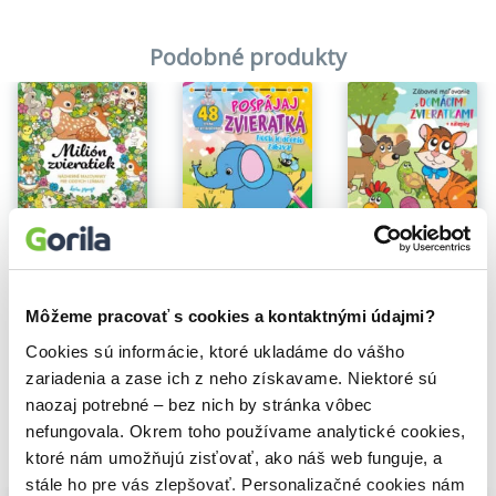
Podobné produkty
Na sklade
Zábavné maľovanie s domácimi zvieratkami
Milión zvieratiek
Pospájaj zvieratká
4,30€
Lulu Mayo
4,20€
4,90€
Môžeme pracovať s cookies a kontaktnými údajmi?
Cookies sú informácie, ktoré ukladáme do vášho
zariadenia a zase ich z neho získavame. Niektoré sú
naozaj potrebné – bez nich by stránka vôbec
nefungovala. Okrem toho používame analytické cookies,
Vybrané pre teba
ktoré nám umožňujú zisťovať, ako náš web funguje, a
stále ho pre vás zlepšovať. Personalizačné cookies nám