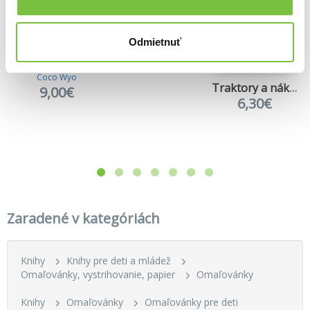
Odmietnuť
Červená Čiapočka
7,90€
Coco Wyo: Girl Moments
Coco Wyo
Traktory a nákladiaky
9,00€
6,30€
Zaradené v kategóriách
Knihy
Knihy pre deti a mládež
Omaľovánky, vystrihovanie, papier
Omaľovánky
Knihy
Omaľovánky
Omaľovánky pre deti