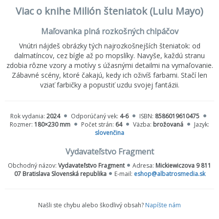
Viac o knihe Milión šteniatok (Lulu Mayo)
Maľovanka plná rozkošných chlpáčov
Vnútri nájdeš obrázky tých najrozkošnejších šteniatok: od
dalmatíncov, cez bígle až po mopslíky. Navyše, každú stranu
zdobia rôzne vzory a motívy s úžasnými detailmi na vymaľovanie.
Zábavné scény, ktoré čakajú, kedy ich oživíš farbami. Stačí len
vziať farbičky a popustiť uzdu svojej fantázii.
Rok vydania:
2024
Odporúčaný vek:
4-6
ISBN:
8586019610475
Rozmer:
180×230 mm
Počet strán:
64
Väzba:
brožovaná
Jazyk:
slovenčina
Vydavateľstvo Fragment
Obchodný názov:
Vydavateľstvo Fragment
Adresa:
Mickiewiczova 9 811
07 Bratislava Slovenská republika
E-mail:
eshop@albatrosmedia.sk
Našli ste chybu alebo škodlivý obsah?
Napíšte nám