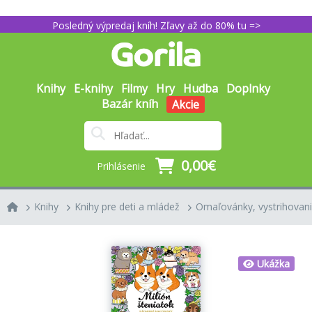
Posledný výpredaj kníh! Zľavy až do 80% tu =>
Knihy
E-knihy
Filmy
Hry
Hudba
Doplnky
Bazár kníh
Akcie
0,00€
Prihlásenie
Knihy
Knihy pre deti a mládež
Omaľovánky, vystrihovani
Ukážka