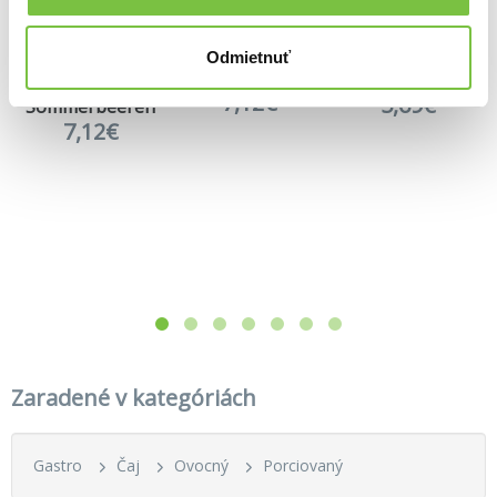
Odmietnuť
Vita Orange + 7 Vitamine
White strawberry (jahoda aloe)
7,12€
5,69€
Sommerbeeren
7,12€
Zaradené v kategóriách
Gastro
Čaj
Ovocný
Porciovaný