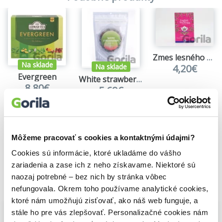
Pôvod:
Zodpovedne vyberané v rôznych krajinách.
Miešané a balené čajovými remeselníkmi vo Veľkej Británii.
Zmes lesného ovocia 20 x 2 g
Skladujte na suchom a tmavom mieste.
Na sklade
4,20€
Na sklade
Spotrebujte do: uvedené na obale. Spracované v závode, v
Evergreen
White strawberry (jahoda aloe)
ktorom sa tiež spracúvajú orechy.
8,80€
5,69€
Výživové údaje na 100 g:
Energetická hodnota:
1 kcal
Tuky:
0 g
Sacharidy:
0,3 g
Môžeme pracovať s cookies a kontaktnými údajmi?
Bielkoviny:
0 g
Soľ:
0 g
Cookies sú informácie, ktoré ukladáme do vášho
zariadenia a zase ich z neho získavame. Niektoré sú
naozaj potrebné – bez nich by stránka vôbec
Vybrané pre teba
nefungovala. Okrem toho používame analytické cookies,
ktoré nám umožňujú zisťovať, ako náš web funguje, a
stále ho pre vás zlepšovať. Personalizačné cookies nám