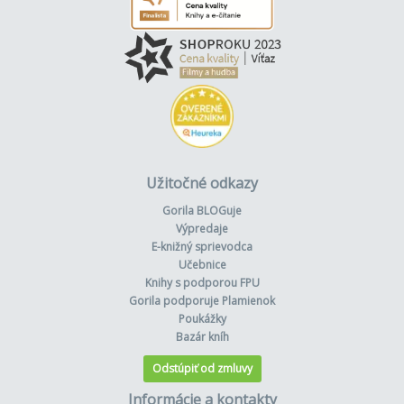
Užitočné odkazy
Gorila BLOGuje
Výpredaje
E-knižný sprievodca
Učebnice
Knihy s podporou FPU
Gorila podporuje Plamienok
Poukážky
Bazár kníh
Odstúpiť od zmluvy
Informácie a kontakty