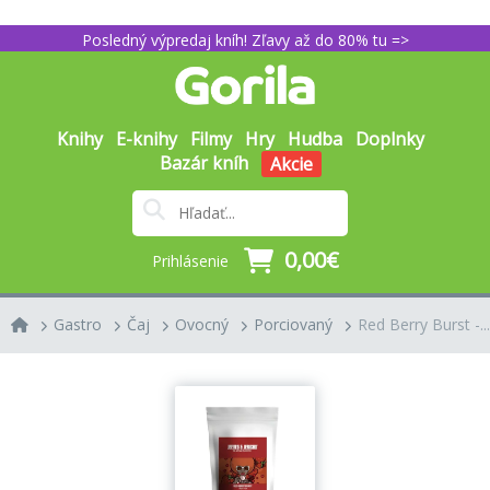
Posledný výpredaj kníh! Zľavy až do 80% tu =>
Knihy
E-knihy
Filmy
Hry
Hudba
Doplnky
Bazár kníh
Akcie
0,00€
Prihlásenie
Gastro
Čaj
Ovocný
Porciovaný
Red Berry Burst -...