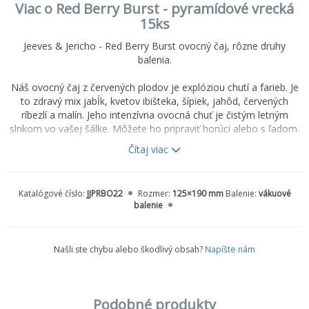
Viac o Red Berry Burst - pyramídové vrecká
15ks
Jeeves & Jericho - Red Berry Burst ovocný čaj, rôzne druhy
balenia.
Náš ovocný čaj z červených plodov je explóziou chutí a farieb. Je
to zdravý mix jabĺk, kvetov ibišteka, šípiek, jahôd, červených
ríbezlí a malín. Jeho intenzívna ovocná chuť je čistým letným
slnkom vo vašej šálke. Môžete ho pripraviť horúci alebo s ľadom.
Čítaj viac
Chuťový profil:
Plná chuť, intenzívne sladký a ovocný s jemnou
ostrosťou.
Katalógové číslo:
JJPRBO22
Rozmer:
125×190 mm
Balenie:
vákuové
Zloženie:
Kúsky jablka, kvety ibišteka, šípky, prírodné arómy,
balenie
kúsky jahôd (2%), červené ríbezle (2%) a maliny (2%). Neobsahuje
kofeín.
Našli ste chybu alebo škodlivý obsah?
Napíšte nám
Návod na prípravu:
Použite 5 g čaju, 300 ml čistej vody o teplote
100°C a nechajte lúhovať 3 - 5 minút. Vychutnajte si ho bez
mlieka. Pre prípravu ľadového čaju ho môžete nechať vychladnúť
alebo použite 2 g čaju na 100 ml filtrovanej a prípadne osladenej
Podobné produkty
vody (sirupom agáve). Nechajte lúhovať v chladničke 4 - 6 hodín.