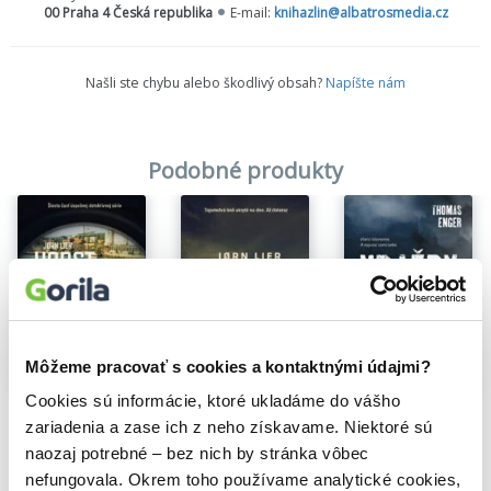
00 Praha 4 Česká republika
E-mail:
knihazlin@albatrosmedia.cz
Našli ste chybu alebo škodlivý obsah?
Napíšte nám
Podobné produkty
Môžeme pracovať s cookies a kontaktnými údajmi?
Na sklade
Na sklade
Na sklade
Cookies sú informácie, ktoré ukladáme do vášho
Vyvrheľ
Keď opadne voda
Vraždy v Sone
zariadenia a zase ich z neho získavame. Niektoré sú
Jørn Lier Horst
,
Thomas Enger
Jorn Lier Horst
Thomas Enger
,
Johana Gustawsson
13,50€
naozaj potrebné – bez nich by stránka vôbec
12,90€
15,72€
nefungovala. Okrem toho používame analytické cookies,