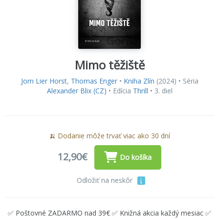
Mimo těžiště
Jorn Lier Horst
,
Thomas Enger
•
Kniha Zlín
(2024) • Séria
Alexander Blix (CZ)
• Edícia
Thrill
• 3. diel
🍌 Dodanie môže trvať viac ako 30 dní
12,90€
Do košíka
Odložiť na neskôr
✅ Poštovné ZADARMO nad 39€ ✅ Knižná akcia každý mesiac ✅