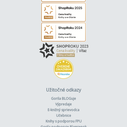
Užitočné odkazy
Gorila BLOGuje
Výpredaje
E-knižný sprievodca
Učebnice
Knihy s podporou FPU
Gorila podporuje Plamienok