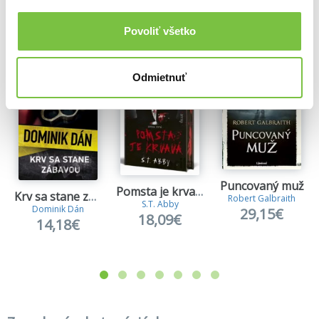
Ďalšie z kategórie Detektívky a krimi knihy
Povoliť všetko
Viac z tejto kategórie
Odmietnuť
Puncovaný muž
Pomsta je krvavá (Kniha prvá)
Krv sa stane zábavou
Robert Galbraith
S.T. Abby
Dominik Dán
29,15€
18,09€
14,18€