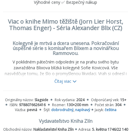
Výhodné ceny ✅ Bezpečný nákup
Viac o knihe Mimo těžiště (Jorn Lier Horst,
Thomas Enger) - Séria Alexander Blix (CZ)
Kolegyně je mrtvá a dcera unesena. Pokračování
úspěšné série s komisařem Blixem a novinářkou
Rammovou.
V poklidném pátečním odpoledni je na prahu svého bytu
zavražděna Blixova blízká kolegyně Sofie Kovicová. Vše
nasvědčuje tomu, že šlo o promyšlenou likvidaci. Vrah si odnesl i
její notebook a spisovou složku s neznámým případem. Celé
Čítaj viac
oddělení se vmžiku pouští do práce a vzápětí přichází další rána –
dva muži unesou Blixovu dceru, která se náhodou ocitla ve
vrahově blízkosti. Blix je vyloučen z vyšetřování, a tak se
Originálny názov:
Slagside
Rok vydania:
2024
Odporúčaný vek:
15+
rozhodne jednat na vlastní pěst. Emma Rammová je mu však
ISBN:
9788076626416
Rozmer:
130×200 mm
Počet strán:
304
tentokrát spíš přítěží.
Väzba:
pevná
Štýl:
dobrodružný
,
napínavý
Jazyk:
čeština
Vydavateľstvo Kniha Zlín
Obchodný názov:
Nakladatelství Kniha Zlín
Adresa:
5. května 1746/22 140