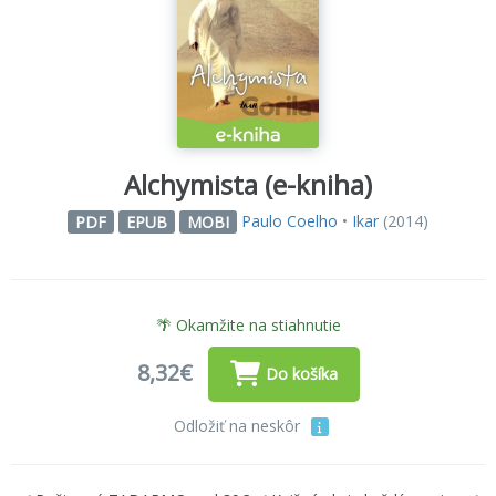
Alchymista (e-kniha)
Paulo Coelho
•
Ikar
(2014)
PDF
EPUB
MOBI
🌴 Okamžite na stiahnutie
8,32€
Do košíka
Odložiť na neskôr