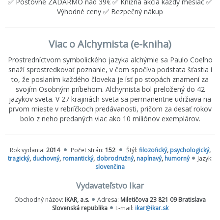
✅ Poštovné ZADARMO nad 39€ ✅ Knižná akcia každý mesiac ✅
Výhodné ceny ✅ Bezpečný nákup
Viac o Alchymista (e-kniha)
Prostredníctvom symbolického jazyka alchýmie sa Paulo Coelho
snaží sprostredkovať poznanie, v čom spočíva podstata šťastia i
to, že poslaním každého človeka je ísť po stopách znamení za
svojím Osobným príbehom. Alchymista bol preložený do 42
jazykov sveta. V 27 krajinách sveta sa permanentne udržiava na
prvom mieste v rebríčkoch predávanosti, pričom za desať rokov
bolo z neho predaných viac ako 10 miliónov exemplárov.
Rok vydania:
2014
Počet strán:
152
Štýl:
filozofický
,
psychologický
,
tragický
,
duchovný
,
romantický
,
dobrodružný
,
napínavý
,
humorný
Jazyk:
slovenčina
Vydavateľstvo Ikar
Obchodný názov:
IKAR, a.s.
Adresa:
Miletičova 23 821 09 Bratislava
Slovenská republika
E-mail:
ikar@ikar.sk