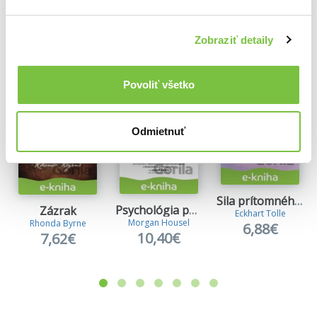
Ďalšie z kategórie Knihy o sebarozvoji
Viac z tejto kategórie
Zobraziť detaily
Povoliť všetko
Odmietnuť
Sila prítomného okamihu
Psychológia peňazí
Zázrak
Eckhart Tolle
Morgan Housel
Rhonda Byrne
6,88€
10,40€
7,62€