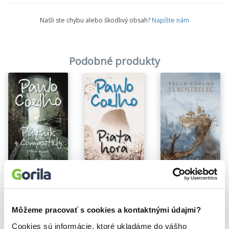
Našli ste chybu alebo škodlivý obsah?
Napíšte nám
Podobné produkty
Lukostrelec
Pútnik z Compostely
Piata hora
Paulo Coelho
Paulo Coelho
Paulo Coelho
12,77€
7,03€
7,03€
Môžeme pracovať s cookies a kontaktnými údajmi?
Cookies sú informácie, ktoré ukladáme do vášho