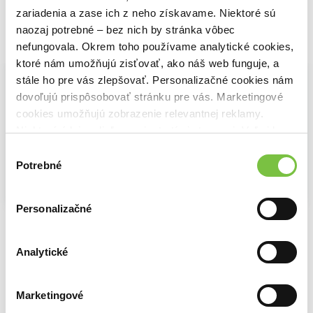
zariadenia a zase ich z neho získavame. Niektoré sú
naozaj potrebné – bez nich by stránka vôbec
Vybrané pre teba
nefungovala. Okrem toho používame analytické cookies,
ktoré nám umožňujú zisťovať, ako náš web funguje, a
stále ho pre vás zlepšovať. Personalizačné cookies nám
dovoľujú prispôsobovať stránku pre vás. Marketingové
cookies umožňujú zobrazenie relevantnej reklamy.
Niektoré údaje zdieľame aj s tretími stranami. Veľmi by
nám pomohlo, keby sme mohli používať všetky tieto
Výber
cookies.
Potrebné
súhlasu
Personalizačné
Siddhártha
Toto mali čítať naši rodičia
Rukopis z Akkry
Hermann Hesse
Philippa Perry
Paulo Coelho
5,63€
8,86€
5,74€
Analytické
Marketingové