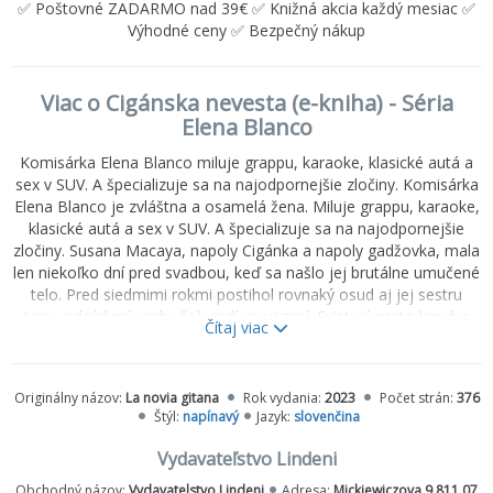
✅ Poštovné ZADARMO nad 39€ ✅ Knižná akcia každý mesiac ✅
Výhodné ceny ✅ Bezpečný nákup
Viac o Cigánska nevesta (e-kniha) - Séria
Elena Blanco
Komisárka Elena Blanco miluje grappu, karaoke, klasické autá a
sex v SUV. A špecializuje sa na najodpornejšie zločiny. Komisárka
Elena Blanco je zvláštna a osamelá žena. Miluje grappu, karaoke,
klasické autá a sex v SUV. A špecializuje sa na najodpornejšie
zločiny. Susana Macaya, napoly Cigánka a napoly gadžovka, mala
len niekoľko dní pred svadbou, keď sa našlo jej brutálne umučené
telo. Pred siedmimi rokmi postihol rovnaký osud aj jej sestru
Laru, odsúdený vrah však sedí vo väzení. Existujú preto len dve
Čítaj viac
možnosti: buď má nasledovníka, alebo je muž odsúdený za Larinu
vraždu nevinný. Prípad pridelia komisárke Elene Blanco, vedúcej
útvaru kriminálneho vyšetrovania, ktoré rieši tie najzložitejšie a
Originálny názov:
La novia gitana
Rok vydania:
2023
Počet strán:
376
najodpornejšie zločiny. Ak chce Elena zistiť, kto zavraždil Susanu,
Štýl:
napínavý
Jazyk:
slovenčina
musí sa ponoriť do zložitého sveta cigánskej kultúry a nazrieť do
najtemnejších zákutí ľudskej mysle.
Vydavateľstvo Lindeni
Obchodný názov:
Vydavatelstvo Lindeni
Adresa:
Mickiewiczova 9 811 07