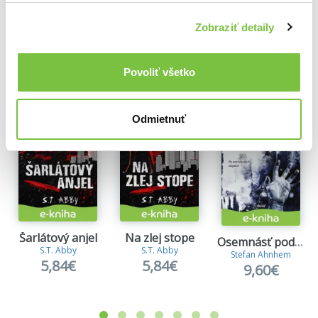
Zobraziť detaily
Ďalšie z kategórie Knižné trilery
Viac z tejto kategórie
Povoliť všetko
Odmietnuť
Šarlátový anjel
Na zlej stope
Osemnásť pod nulou
S.T. Abby
S.T. Abby
Stefan Ahnhem
5,84€
5,84€
9,60€