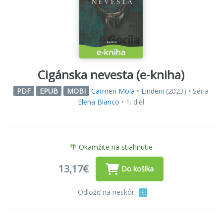
Cigánska nevesta (e-kniha)
Carmen Mola
•
Lindeni
(2023) • Séria
PDF
EPUB
MOBI
Elena Blanco
• 1. diel
🌴 Okamžite na stiahnutie
13,17€
Do košíka
Odložiť na neskôr