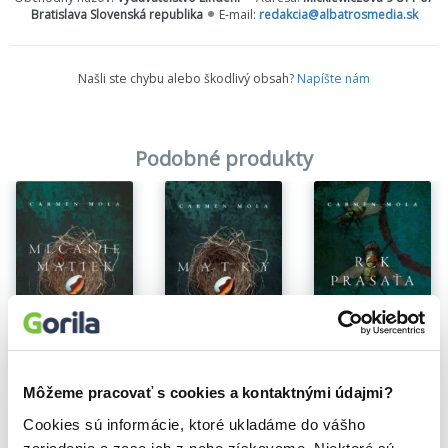
Bratislava Slovenská republika
E-mail:
redakcia@albatrosmedia.sk
Našli ste chybu alebo škodlivý obsah?
Napíšte nám
Podobné produkty
Môžeme pracovať s cookies a kontaktnými údajmi?
Rok prasaťa
Mlčanie matiek
Matky
Carmen Mola
Carmen Mola
Carmen Mola
Cookies sú informácie, ktoré ukladáme do vášho
13,17€
15,25€
16,24€