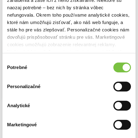
zariadenia a zase ich z neho získavame. Niektoré sú
naozaj potrebné – bez nich by stránka vôbec
nefungovala. Okrem toho používame analytické cookies,
ktoré nám umožňujú zisťovať, ako náš web funguje, a
stále ho pre vás zlepšovať. Personalizačné cookies nám
Vybrané pre teba
dovoľujú prispôsobovať stránku pre vás. Marketingové
cookies umožňujú zobrazenie relevantnej reklamy.
Niektoré údaje zdieľame aj s tretími stranami. Veľmi by
nám pomohlo, keby sme mohli používať všetky tieto
Výber
cookies.
Potrebné
súhlasu
Personalizačné
Purpurová sieť
Analytické
Rok prasaťa
Kolaps
Carmen Mola
Carmen Mola
B.A. Paris
13,17€
13,17€
9,80€
Marketingové