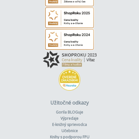
napríklad pozeranie televízie či hranie sa na počítači.
Užitočné odkazy
Gorila BLOGuje
Výpredaje
E-knižný sprievodca
Učebnice
Knihy s podporou FPU