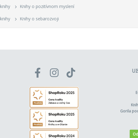
knihy
Knihy o pozitívnom myslení
knihy
Knihy o sebarozvoji
Už
E
Kni
Gorila po
Od