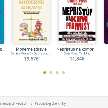
Cesta do mozgu a späť
Moderné zdravie
Nepristúp na kompromisy
Denisa Moravčík Debrecká
,
Boris Bajer
Chris Voss
,
Tahl Raz
19,67€
11,84€
manitných vedách
Psychologické knihy