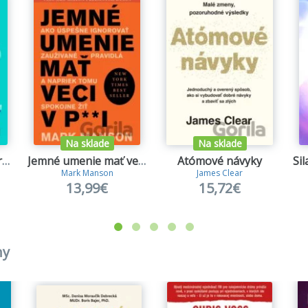
Na sklade
Na sklade
Nepretrhni sa pre druhých
Jemné umenie mať veci v paži
Atómové návyky
Mark Manson
James Clear
13,99€
15,72€
hy