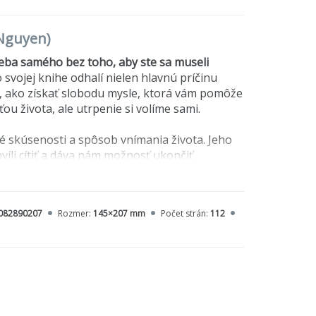
 Nguyen)
eba samého bez toho, aby ste sa museli
vojej knihe odhalí nielen hlavnú príčinu
, ako získať slobodu mysle, ktorá vám pomôže
ou života, ale utrpenie si volíme sami.
 skúsenosti a spôsob vnímania života. Jeho
víli cítiť a dáva nám možnosť ukončiť
čo sa nám v minulosti stalo, alebo čo sme
, bezpodmienečnú lásku, spokojnosť a radosť.
orila.
082890207
Rozmer:
145×207 mm
Počet strán:
112
penia – a ako s ním skoncovať.
sť – odhliadnuc od vonkajších okolností.
áve máte.
tne uviaznete.