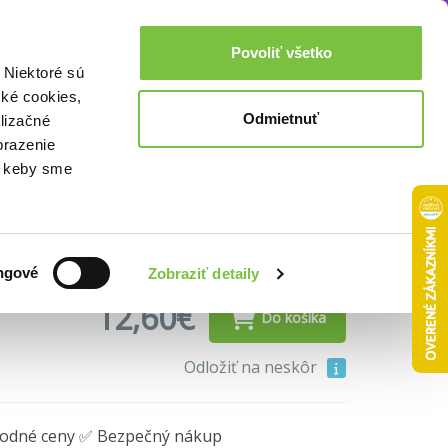
Akcie a zľavy
0,00€
Povoliť všetko
Prihlásenie
 Niektoré sú
cké cookies,
Odmietnuť
lizačné
slíte
brazenie
o, keby sme
enia
ngové
Zobraziť detaily
12,60€
Do košíka
Odložiť na neskôr
hodné ceny ✅ Bezpečný nákup