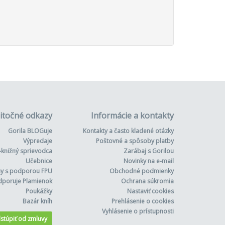
itočné odkazy
Informácie a kontakty
Gorila BLOGuje
Kontakty a často kladené otázky
Výpredaje
Poštovné a spôsoby platby
-knižný sprievodca
Zarábaj s Gorilou
Učebnice
Novinky na e-mail
hy s podporou FPU
Obchodné podmienky
dporuje Plamienok
Ochrana súkromia
Poukážky
Nastaviť cookies
Bazár kníh
Prehlásenie o cookies
Vyhlásenie o prístupnosti
stúpiť od zmluvy