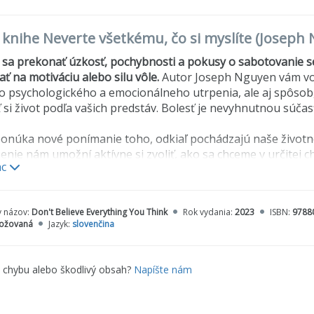
o knihe Neverte všetkému, čo si myslíte (Joseph
sa prekonať úzkosť, pochybnosti a pokusy o sabotovanie s
ať na motiváciu alebo silu vôle.
Autor Joseph Nguyen vám vo s
 psychologického a emocionálneho utrpenia, ale aj spôsob
ť si život podľa vašich predstáv. Bolesť je nevyhnutnou súčasť
onúka nové ponímanie toho, odkiaľ pochádzajú naše životné
nie nám umožní aktívne si zvoliť, ako sa chceme v určitej ch
ac
ne pocity, ktoré nám spôsobujú utrpenie. Bez ohľadu na to, 
spôsobili my, môžeme všetci vo svojom živote získať pokoj
y však nemôžeme vyriešiť s úrovňou vedomia, ktorá ich vytv
y názov:
Don't Believe Everything You Think
Rok vydania:
2023
ISBN:
9788
ožovaná
Jazyk:
slovenčina
 sa dozviete:
lavnou príčinou nášho psychologického a emocionálneho utr
nenechať ovplyvniť negatívnymi myšlienkami a pocitmi.
e chybu alebo škodlivý obsah?
Napíšte nám
rítomnom okamihu zažiť bezpodmienečnú lásku, pokoj a rado
vytvoriť nové vnímanie života, ak sa vám nepáči to, ktoré pr
vymaniť z kruhu negatívnych myšlienok, keď v ňom nevyhnu