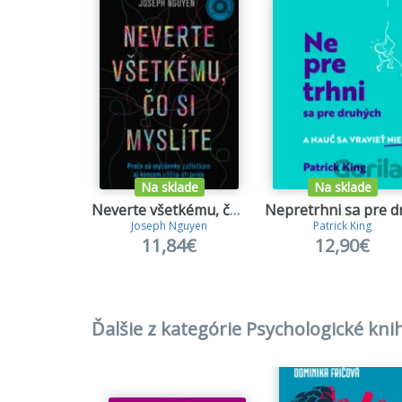
Na sklade
Na sklade
Neverte všetkému, čo si myslíte - rozšírené vydanie
Joseph Nguyen
Patrick King
11,84€
12,90€
Ďalšie z kategórie Psychologické kni