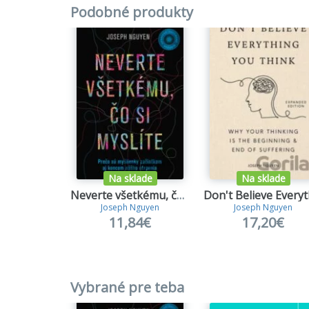
Ako sa 
Podobné produkty
Ako bez
Ako sa 
Ako sa 
Na sklade
Na sklade
Neverte všetkému, čo si myslíte - rozšírené vydanie
Joseph Nguyen
Joseph Nguyen
11,84€
17,20€
Vybrané pre teba