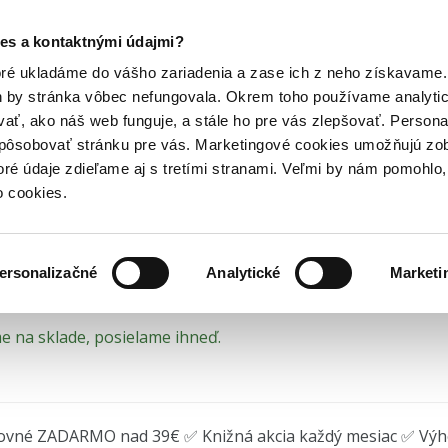
Posledný výpredaj kníh! Zľavy až do 80% tu =>
es a kontaktnými údajmi?
umanitných vedách
Psychologické knihy
Neverte všetkému, čo...
Hry
Hudba
Doplnky
Bazár kníh
oré ukladáme do vášho zariadenia a zase ich z neho získavame.
h by stránka vôbec nefungovala. Okrem toho používame analyti
ať, ako náš web funguje, a stále ho pre vás zlepšovať. Persona
verte všetkému, čo si my
spôsobovať stránku pre vás. Marketingové cookies umožňujú zo
toré údaje zdieľame aj s tretími stranami. Veľmi by nám pomohl
 sú myšlienky začiatkom aj koncom nášho utrp
o cookies.
 Nguyen
•
Ultimo Press
(2023)
ersonalizačné
Analytické
Marketi
 na sklade, posielame ihneď.
ovné ZADARMO nad 39€ ✅ Knižná akcia každý mesiac ✅ Vý