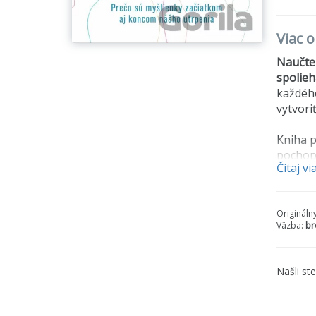
Viac 
Naučte 
spolieh
každého
vytvori
Kniha p
pochope
Čítaj vi
negatív
naopak 
Problém
Origináln
Väzba:
br
V knihe
Čo je h
Ako sa 
Našli st
Ako v p
Ako si 
Ako sa 