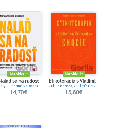
či sebaničiacich návykov.
huje hranice nášho myslenia.
Na sklade
Na sklade
Na s
Nalaď sa na radosť
Etikoterapia s Vladimírom Červenákom - Emócie
ary Catherine McDonald
Ctibor Bezděk
,
Vladimír Červenák
,
Dagmara Sarit
Damon Z
14,70€
15,60€
9,