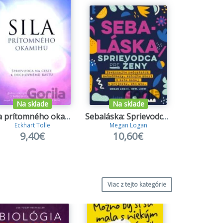
Na sklade
Na sklade
Na s
Sila prítomného okamihu
Sebaláska: Sprievodca pre ženy
Eckhart Tolle
Megan Logan
Briann
9,40€
10,60€
16
Viac z tejto kategórie