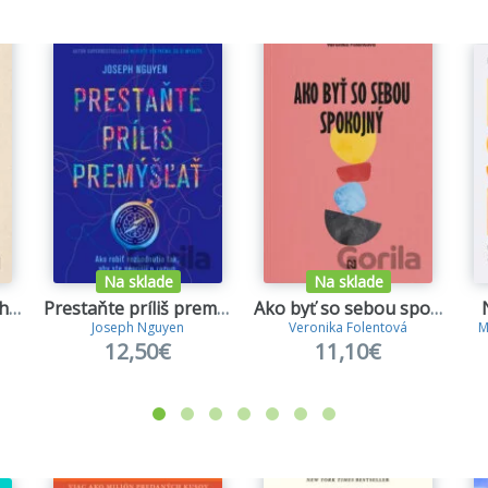
zbaviť úzkosti, pochybností a akýchkoľvek sebasabotujúcich 
 námahy dospieť do stavu hojnosti, súladu a pohody.
zmieriť s neistotou života a napriek nej byť v poriadku.
napojiť na vlastnú intuíciu a vnútornú múdrosť, ktorá presa
Na sklade
Na sklade
Don't Believe Everything You Think (Expanded Edition)
Prestaňte príliš premýšľať
Ako byť so sebou spokojný
Joseph Nguyen
Veronika Folentová
M
12,50€
11,10€