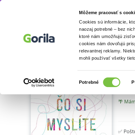
Môžeme pracovať s cooki
Knihy
Odborné a náučné knihy
Knihy o h
Knihy
E-knihy
Filmy
Cookies sú informácie, kt
naozaj potrebné – bez nic
ktoré nám umožňujú zisťov
Ne
cookies nám dovoľujú pri
relevantnej reklamy. Niek
Prečo
mohli používať všetky tiet
Joseph
Výber
Potrebné
P
súhlasu
🌴 Máme
✅ Pošt