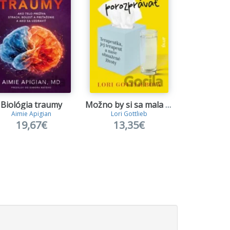
Biológia traumy
Možno by si sa mala s niekým porozprávať
Aimie Apigian
Lori Gottlieb
Joseph 
19,67€
13,35€
11,