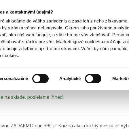
Posledný výpredaj kníh! Zľavy až do 80% tu =>
es a kontaktnými údajmi?
boženská literatúra
Kresťanské knihy
Knihy o kresťanskom du
Hry
Hudba
Doplnky
Bazár kníh
oré ukladáme do vášho zariadenia a zase ich z neho získavame.
h by stránka vôbec nefungovala. Okrem toho používame analyti
ať, ako náš web funguje, a stále ho pre vás zlepšovať. Persona
černé modlitby pre odvá
spôsobovať stránku pre vás. Marketingové cookies umožňujú zo
toré údaje zdieľame aj s tretími stranami. Veľmi by nám pomohl
lenia, ktoré sa čítajú nahlas
o cookies.
 Simmons
•
Ver.sk
(2023)
ersonalizačné
Analytické
Marketi
 na sklade, posielame ihneď.
ovné ZADARMO nad 39€ ✅ Knižná akcia každý mesiac ✅ Vý