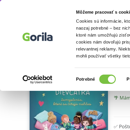
Môžeme pracovať s cooki
Knihy
Knihy o náboženstve a ezoterike
Ná
Knihy
E-knihy
Filmy
Cookies sú informácie, kt
naozaj potrebné – bez nic
ktoré nám umožňujú zisťov
Ve
cookies nám dovoľujú pri
Ukážka
relevantnej reklamy. Niek
Zamys
mohli používať všetky tiet
JoAnne
Výber
Potrebné
P
súhlasu
🌴 Máme
✅ Pošt