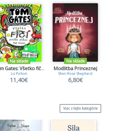
Na sklade
Na sklade
Na s
Tom Gates: Všetko fičí podľa plánu (tak trochu)
Modlitba Princeznej
Liz Pichon
Sheri Rose Shepherd
Liz 
11,40€
6,80€
8,
Viac z tejto kategórie