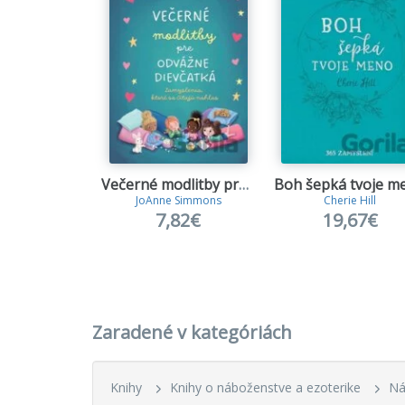
Večerné modlitby pre odvážne dievčatká
Boh šepká tvoje m
JoAnne Simmons
Cherie Hill
7,82€
19,67€
Zaradené v kategóriách
Knihy
Knihy o náboženstve a ezoterike
Ná