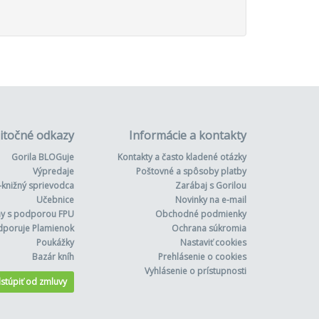
itočné odkazy
Informácie a kontakty
Gorila BLOGuje
Kontakty a často kladené otázky
Výpredaje
Poštovné a spôsoby platby
-knižný sprievodca
Zarábaj s Gorilou
Učebnice
Novinky na e-mail
hy s podporou FPU
Obchodné podmienky
dporuje Plamienok
Ochrana súkromia
Poukážky
Nastaviť cookies
Bazár kníh
Prehlásenie o cookies
Vyhlásenie o prístupnosti
stúpiť od zmluvy