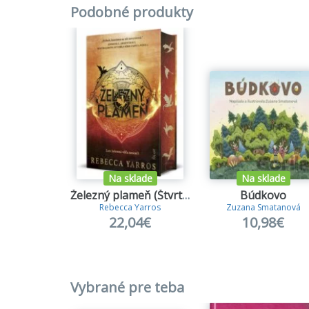
Podobné produkty
Na sklade
Na sklade
Železný plameň (Štvrté krídlo 2)
Búdkovo
Rebecca Yarros
Zuzana Smatanová
22,04€
10,98€
Vybrané pre teba