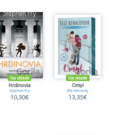
Na sklade
Na sklade
Na s
Hrdinovia
Omyl
Malý
Stephen Fry
Elle Kennedy
Antoine De 
10,30€
13,35€
4,