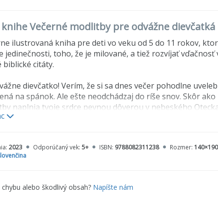
o knihe Večerné modlitby pre odvážne dievčatk
e ilustrovaná kniha pre deti vo veku od 5 do 11 rokov, kt
 jedinečnosti, toho, že je milované, a tiež rozvíjať vďačnos
 biblické citáty.
vážne dievčatko! Verím, že si sa dnes večer pohodlne uvelebila
ená na spánok. Ale ešte neodchádzaj do ríše snov. Skôr ako 
tby naplnia tvoje srdce pevnou dôverou v nebeského Otecka, k
ac
ko si dokážeš predstaviť! On ti dá ten najsladší a najlepší pok
ia:
2023
Odporúčaný vek:
5+
ISBN:
9788082311238
Rozmer:
140×19
lovenčina
e chybu alebo škodlivý obsah?
Napíšte nám