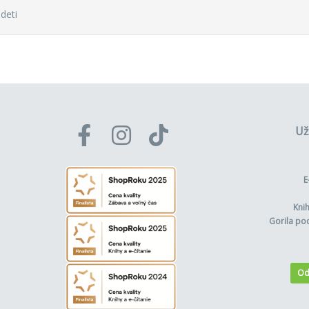
 deti
Už
E
Kni
Gorila po
Od