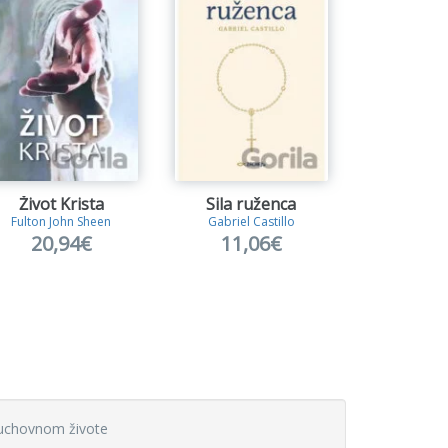
Život Krista
Sila ruženca
Fulton John Sheen
Gabriel Castillo
Sheri Rose
20,94€
11,06€
8,9
uchovnom živote