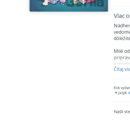
Viac 
Nádhern
vedomie
dôležité
Milé od
priprav
a modli
Čítaj vi
viac, a
Rok vydan
Jazyk:
s
Našli st