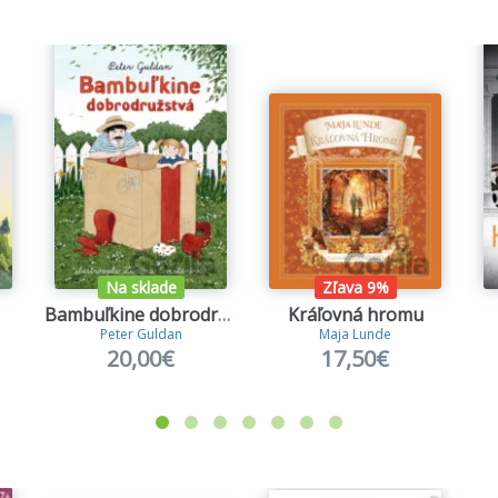
Na sklade
Zľava 9%
Bambuľkine dobrodružstvá (ilustrácie Zuzana Smatanová)
Kráľovná hromu
Peter Guldan
Maja Lunde
20,00€
17,50€