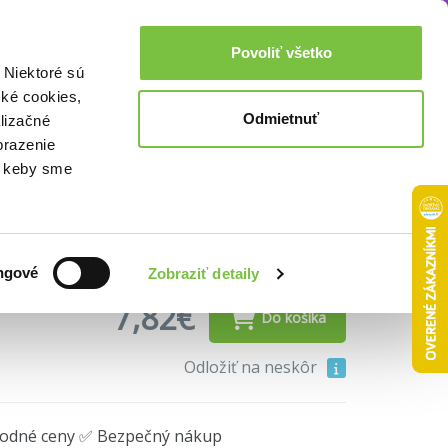
chovnom živote
Večerné modlitby pre...
Akcie a zľavy
0,00€
Povoliť všetko
Prihlásenie
 Niektoré sú
cké cookies,
Odmietnuť
lizačné
žne dievčatká
brazenie
o, keby sme
ngové
Zobraziť detaily
7,82€
Do košíka
Odložiť na neskôr
hodné ceny ✅ Bezpečný nákup