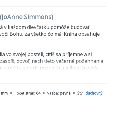
á (JoAnne Simmons)
orá v každom dievčatku pomôže budovať
ť voči Bohu, za všetko čo má. Kniha obsahuje
 vo svojej posteli, cítiš sa príjemne a si
zaspíš, dovoľ, nech tieto večerné požehnania
torý ťa stvoril, pozná ťa a miluje ťa oveľa
oj a odpočinok.
0 mm
Počet strán:
64
Väzba:
pevná
Štýl:
duchovný