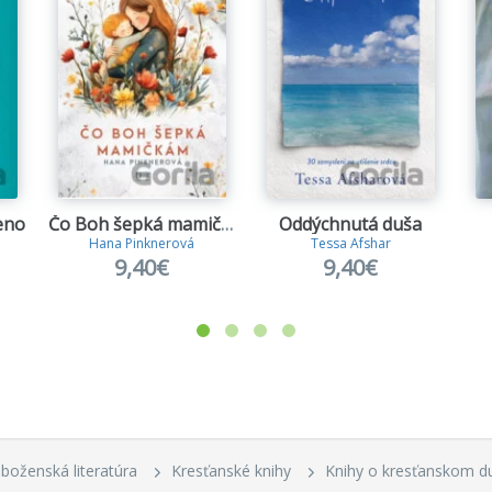
eno
Čo Boh šepká mamičkám
Oddýchnutá duša
Hana Pinknerová
Tessa Afshar
9,40€
9,40€
boženská literatúra
Kresťanské knihy
Knihy o kresťanskom d