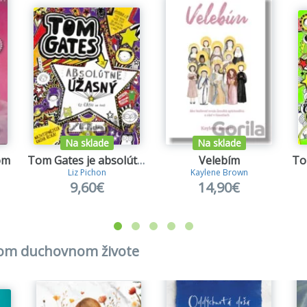
Na sklade
Na sklade
om
Tom Gates je absolútne úžasný (z času na čas)
Velebím
Liz Pichon
Kaylene Brown
9,60€
14,90€
skom duchovnom živote