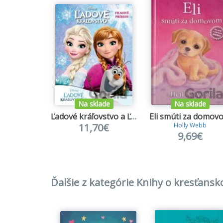
Na sklade
Na sklade
Ľadové kráľovstvo a Ľadové kráľovstvo 2
Eli smúti za domov
11,70€
Holly Webb
9,69€
Ďalšie z kategórie Knihy o kresťan