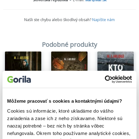
Našli ste chybu alebo škodlivý obsah?
Napíšte nám
Podobné produkty
Môžeme pracovať s cookies a kontaktnými údajmi?
Na sklade
Na sklade
Na sklade
Cookies sú informácie, ktoré ukladáme do vášho
Kto druhému jamu kope
Nezabudni na mňa
Kto sa bojí, nech nejde do lesa
zariadenia a zase ich z neho získavame. Niektoré sú
M.J. Arlidge
M.J. Arlidge
M.J. Arlidge
16,20€
naozaj potrebné – bez nich by stránka vôbec
15,40€
11,40€
nefungovala. Okrem toho používame analytické cookies,