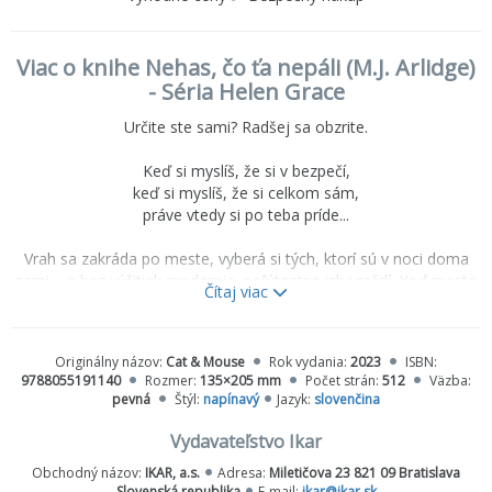
Viac o knihe Nehas, čo ťa nepáli (M.J. Arlidge)
- Séria Helen Grace
Určite ste sami? Radšej sa obzrite.
Keď si myslíš, že si v bezpečí,
keď si myslíš, že si celkom sám,
práve vtedy si po teba príde...
Vrah sa zakráda po meste, vyberá si tých, ktorí sú v noci doma
sami – a bez výčitiek svedomia, neľútostne ich vraždí. Keď mesto
Čítaj viac
zachváti panika, inšpektorka Helen Graceová sa postaví na čelo
vyšetrovania, ale aj sama sa stane korisťou – na každom kroku ju
prenasleduje nemilosrdný vrah, túžiaci po pomste. Helen odteraz
Originálny názov:
Cat & Mouse
Rok vydania:
2023
ISBN:
neurobí ani krok, aby sa neobzrela. Po vypátraní vraha Graceová
9788055191140
Rozmer:
135×205 mm
Počet strán:
512
Väzba:
nadobudne podozrenie, že sa ocitla na stope vskutku desivej
pevná
Štýl:
napínavý
Jazyk:
slovenčina
pravdy, ktorá spája tieto brutálne zločiny...
Vydavateľstvo Ikar
Obchodný názov:
IKAR, a.s.
Adresa:
Miletičova 23 821 09 Bratislava
Slovenská republika
E-mail:
ikar@ikar.sk