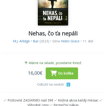
Nehas, čo ťa nepáli
M.J. Arlidge
•
Ikar
(2023) • Séria
Helen Grace
• 11. diel
🌴 Máme na sklade, posielame ihneď.
16,00€
Do košíka
Odložiť na neskôr
✅ Poštovné ZADARMO nad 39€ ✅ Knižná akcia každý mesiac ✅
Výhodné ceny ✅ Bezpečný nákup