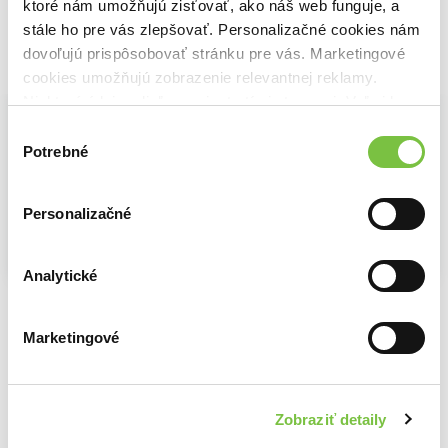
ktoré nám umožňujú zisťovať, ako náš web funguje, a
stále ho pre vás zlepšovať. Personalizačné cookies nám
dovoľujú prispôsobovať stránku pre vás. Marketingové
Vybrané pre teba
cookies umožňujú zobrazenie relevantnej reklamy.
Niektoré údaje zdieľame aj s tretími stranami. Veľmi by
nám pomohlo, keby sme mohli používať všetky tieto
Výber
cookies.
Potrebné
súhlasu
Personalizačné
Na sklade
Na sklade
Na sklade
Analytické
Oko za oko
Vadí - nevadí
Nezabudni na mňa
M.J. Arlidge
M.J. Arlidge
M.J. Arlidge
15,70€
8,00€
15,40€
Marketingové
Zobraziť detaily
Ďalšie z kategórie Knižné trilery