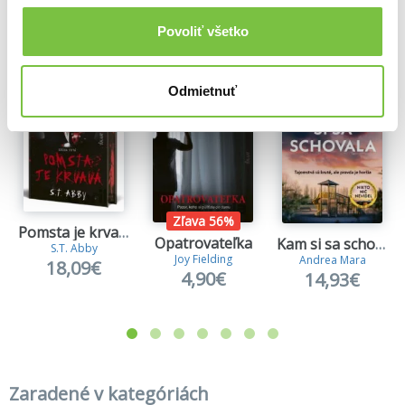
Povoliť všetko
Viac z tejto kategórie
Odmietnuť
Zľava 56%
Pomsta je krvavá (Kniha prvá)
Opatrovateľka
Kam si sa schovala
S.T. Abby
Joy Fielding
Andrea Mara
18,09€
4,90€
14,93€
Zaradené v kategóriách