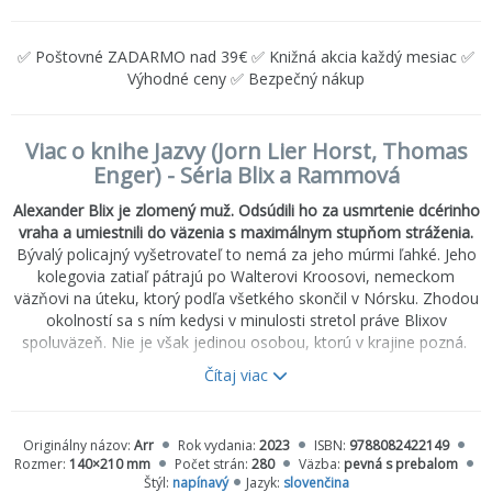
✅ Poštovné ZADARMO nad 39€ ✅ Knižná akcia každý mesiac ✅
Výhodné ceny ✅ Bezpečný nákup
Viac o knihe Jazvy (Jorn Lier Horst, Thomas
Enger) - Séria Blix a Rammová
Alexander Blix je zlomený muž. Odsúdili ho za usmrtenie dcérinho
vraha a umiestnili do väzenia s maximálnym stupňom stráženia.
Bývalý policajný vyšetrovateľ to nemá za jeho múrmi ľahké. Jeho
kolegovia zatiaľ pátrajú po Walterovi Kroosovi, nemeckom
väzňovi na úteku, ktorý podľa všetkého skončil v Nórsku. Zhodou
okolností sa s ním kedysi v minulosti stretol práve Blixov
spoluväzeň. Nie je však jedinou osobou, ktorú v krajine pozná.
Čítaj viac
Novinárka Emma Rammová sa snaží Blixovi pomôcť. Hoci aj tým,
že zistí, prečo presne sa Kroos vybral práve do Nórska. Stopy
vedú do malej obce na sever od hlavného mesta, kde majú všetci
Originálny názov:
Arr
Rok vydania:
2023
ISBN:
9788082422149
svoje tajomstvá a nikomu nie je veľmi do reči. Najmä nie o tých,
Rozmer:
140×210 mm
Počet strán:
280
Väzba:
pevná s prebalom
ktoré na nich zanechali hlboké jazvy.
Štýl:
napínavý
Jazyk:
slovenčina