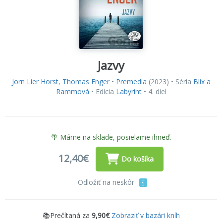
Jazvy
Jorn Lier Horst
,
Thomas Enger
•
Premedia
(2023) • Séria
Blix a
Rammová
• Edícia
Labyrint
• 4. diel
🌴 Máme na sklade, posielame ihneď.
12,40€
Do košíka
Odložiť na neskôr
📚Prečítaná za
9,90€
Zobraziť v bazári kníh