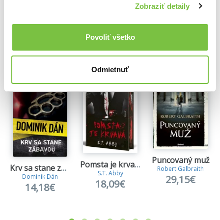
Zobraziť detaily
Ďalšie z kategórie Detektívky a krimi knihy
Povoliť všetko
Viac z tejto kategórie
Odmietnuť
Puncovaný muž
Pomsta je krvavá (Kniha prvá)
Krv sa stane zábavou
Robert Galbraith
S.T. Abby
Dominik Dán
29,15€
18,09€
14,18€