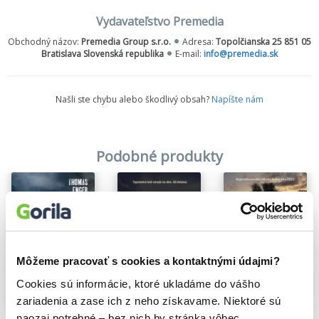
Detektívny román
Jazvy
je štvrtou časťou série kriminálnych
Vydavateľstvo Premedia
prípadov inšpektora Alexandra Blixa a novinárky Emmy
Obchodný názov:
Premedia Group s.r.o.
Adresa:
Topolčianska 25 851 05
Rammovej, ktorá sa stretla s veľkým ohlasom, predošlé časti vyšli
Bratislava Slovenská republika
E-mail:
info@premedia.sk
v slovenčine pod názvami
Bod nula
,
Dymová clona
a
Neumieraj
mladá
.
Našli ste chybu alebo škodlivý obsah?
Napíšte nám
Podobné produkty
Môžeme pracovať s cookies a kontaktnými údajmi?
Cookies sú informácie, ktoré ukladáme do vášho
Na sklade
Na sklade
zariadenia a zase ich z neho získavame. Niektoré sú
Na sklade
Zaslepenosť
Keď opadne voda
naozaj potrebné – bez nich by stránka vôbec