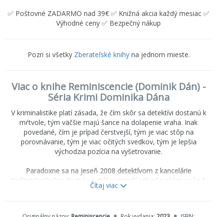
✅ Poštovné ZADARMO nad 39€ ✅ Knižná akcia každý mesiac ✅
Výhodné ceny ✅ Bezpečný nákup
Pozri si všetky
Zberateľské knihy
na jednom mieste.
Viac o knihe Reminiscencie (Dominik Dán) -
Séria Krimi Dominika Dána
V kriminalistike platí zásada, že čím skôr sa detektívi dostanú k
mŕtvole, tým väčšie majú šance na dolapenie vraha. Inak
povedané, čím je prípad čerstvejší, tým je viac stôp na
porovnávanie, tým je viac očitých svedkov, tým je lepšia
východzia pozícia na vyšetrovanie.
Paradoxne sa na jeseň 2008 detektívom z kancelárie
stoštyridsaťjeden dostal na stôl najstarší prípad s akým sa kedy
Čítaj viac
stretli.
Stal sa pred päťdesiatimi šiestimi rokmi - vedenie od
detektívov žiadalo, aby v prípadoch streľby na utekajúcich
emigrantov na štátnej hranici s Rakúskom skúmali možnosť
Originálny názov:
Reminiscencie
Rok vydania:
2023
ISBN: