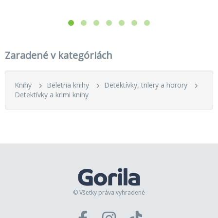
Mucholapka (11.)
V tieni (31.)
Červený kapitán (6.)
Krv nie je voda (21.)
Smrť na druhom brehu (23.)
Zaradené v kategóriách
Korene zla (24.)
Cigaretka na dva ťahy (25.)
Mačacia stopa (33.)
Popol všetkých zarovná (1.)
Knihy
Beletria knihy
Detektívky, trilery a horory
Nehanebné neviniatko (2.)
Detektívky a krimi knihy
Na podpätkoch (14.)
Jednou nohou v hrobe (20.)
Cela číslo 17 (5.)
Žiješ iba dvakrát (13.)
Nevieš dňa, nevieš hodiny (29.)
Tajomný závoj (34.)
Dáma kontra strelec (35.)
Po roku 2000
Nevinným sa neodpúšťa (19.)
© Všetky práva vyhradené
Sára (4.)
Hriech náš každodenný (7.)