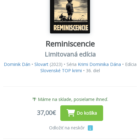
Reminiscencie
Limitovaná edícia
Dominik Dán
•
Slovart
(2023) • Séria
Krimi Dominika Dána
• Edícia
Slovenské TOP krimi
• 36. diel
🌴 Máme na sklade, posielame ihneď.
37,00€
Do košíka
Odložiť na neskôr