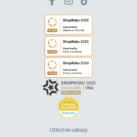
Knieža smrť (8.)
Studňa (12.)
Kožené srdce (15.)
Kráska a netvor (17.)
Noc temných klamstiev (9.)
Venuša zo zátoky (27.)
Pochovaní zaživa (28.)
Klbko zmijí (30.)
Reminiscencie (36.)
Užitočné odkazy