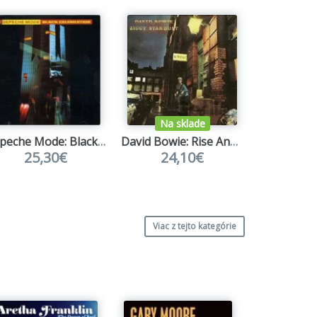
Na sklade
Na s
Depeche Mode: Black Celebration LP
David Bowie: Rise And Fall Of Ziggy Stardust And The Spiders From Mars LP
Queen: Gr
25,30€
24,10€
47
Viac z tejto kategórie