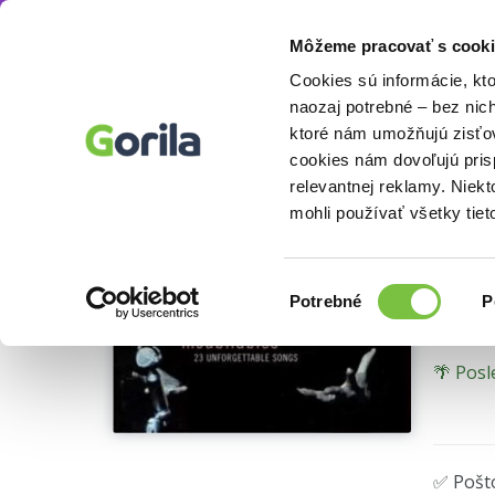
Môžeme pracovať s cooki
Hudba
Blues, Soul
Zahraničné
Edith Pia
Knihy
E-knihy
Filmy
Cookies sú informácie, kt
naozaj potrebné – bez nic
ktoré nám umožňujú zisťov
Edi
cookies nám dovoľujú pri
relevantnej reklamy. Niek
2 LP
mohli používať všetky tiet
Edith P
Výber
Potrebné
P
súhlasu
🌴 Posl
✅ Pošt