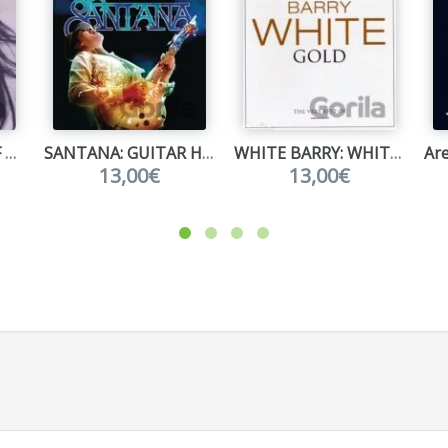
SADE: THE BEST OF SADE
SANTANA: GUITAR HEAVEN: THE GREATEST GUITAR CLASSICS OF ALL
WHITE BARRY: WHITE GOLD ( 2-CD)
13,00€
13,00€