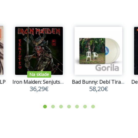
 Légionnaire
Jeune Homme Chantait
eu Mon Coeur
me Moi
Amants
ana B:
s Partout
ieux Piano
'autre Coté De La Rue
Pas D'printemps
Flons Flons Du Bal
Na sklade
 Manège À Moi
2LP
Iron Maiden: Senjutsu LP
Bad Bunny: Debí Tirar Más Fotos
36,29€
58,20€