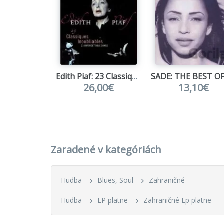
Edith Piaf: 23 Classiques (Colored) LP
26,00€
13,10€
Zaradené v kategóriách
Hudba
Blues, Soul
Zahraničné
Hudba
LP platne
Zahraničné Lp platne