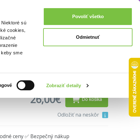
Akcie a zľavy
0,00€
Povoliť všetko
Prihlásenie
 Niektoré sú
cké cookies,
Odmietnuť
lizačné
olored) LP
brazenie
o, keby sme
ngové
Zobraziť detaily
26,00€
Do košíka
Odložiť na neskôr
hodné ceny ✅ Bezpečný nákup