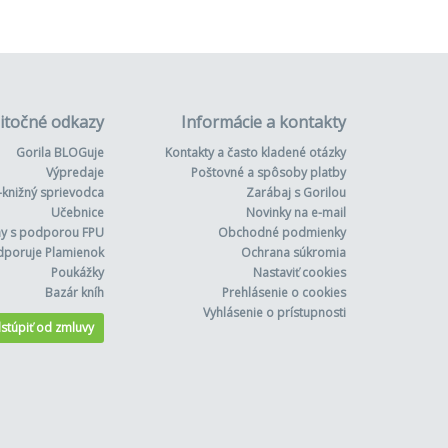
itočné odkazy
Informácie a kontakty
Gorila BLOGuje
Kontakty a často kladené otázky
Výpredaje
Poštovné a spôsoby platby
-knižný sprievodca
Zarábaj s Gorilou
Učebnice
Novinky na e-mail
hy s podporou FPU
Obchodné podmienky
dporuje Plamienok
Ochrana súkromia
Poukážky
Nastaviť cookies
Bazár kníh
Prehlásenie o cookies
Vyhlásenie o prístupnosti
stúpiť od zmluvy