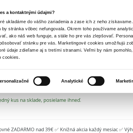
Posledný výpredaj kníh! Zľavy až do 80% tu =>
es a kontaktnými údajmi?
f: 23...
Hry
Hudba
Doplnky
Bazár kníh
oré ukladáme do vášho zariadenia a zase ich z neho získavame.
h by stránka vôbec nefungovala. Okrem toho používame analyti
ať, ako náš web funguje, a stále ho pre vás zlepšovať. Persona
th Piaf: 23 Classiques (C
spôsobovať stránku pre vás. Marketingové cookies umožňujú zo
toré údaje zdieľame aj s tretími stranami. Veľmi by nám pomohl
o cookies.
iaf
•
Hudobné albumy
(2023)
ersonalizačné
Analytické
Marketi
edný kus na sklade, posielame ihneď.
ovné ZADARMO nad 39€ ✅ Knižná akcia každý mesiac ✅ Vý