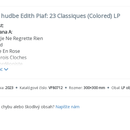
 hudbe Edith Piaf: 23 Classiques (Colored) LP
t:
ana A:
 Je Ne Regrette Rien
rd
ie En Rose
Trois Cloches
cordéoniste
ac
ana B:
ne À L'amour
 Le Ciel De Paris
ia:
2023
Katalógové číslo:
VP80712
Rozmer:
300×300 mm
Obal:
LP ob
oualante Du Pauvre Jean
m...Padam
 Dieu
e chybu alebo škodlivý obsah?
Napíšte nám
us
ana A:
o Pour Le Clown