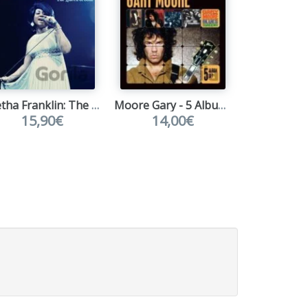
Aretha Franklin: The Queen Of Soul
Moore Gary - 5 Album Set (5CD)
15,90€
14,00€
5,9