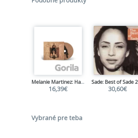
Podobné produkty
2. Mon
3. Un 
4. Adi
5. Com
6. Les 
LP2 str
1. Tu E
2. Le V
3. De L
4. Y'a 
5. Les 
6. Mon
Melanie Martinez: Hades
Sade: Best of Sade 
16,39€
30,60€
Vybrané pre teba