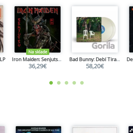
Na sklade
2LP
Iron Maiden: Senjutsu LP
Bad Bunny: Debí Tirar Más Fotos
36,29€
58,20€