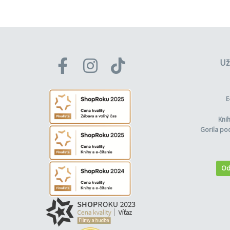
Už
E
Kni
Gorila po
Od