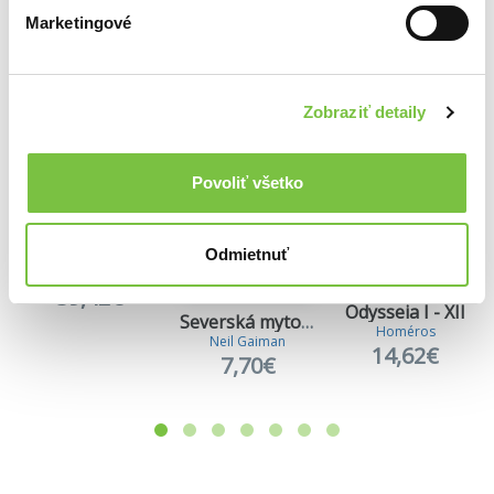
Ďalšie z kategórie Historické knihy
Marketingové
Viac z tejto kategórie
Zobraziť detaily
Povoliť všetko
Odmietnuť
Civilizácia
39,42€
Odysseia I - XII
Severská mytológia
Homéros
Neil Gaiman
14,62€
7,70€