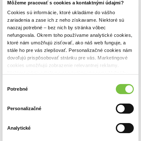
Môžeme pracovať s cookies a kontaktnými údajmi?
Cookies sú informácie, ktoré ukladáme do vášho
zariadenia a zase ich z neho získavame. Niektoré sú
Vybrané pre teba
naozaj potrebné – bez nich by stránka vôbec
nefungovala. Okrem toho používame analytické cookies,
ktoré nám umožňujú zisťovať, ako náš web funguje, a
stále ho pre vás zlepšovať. Personalizačné cookies nám
dovoľujú prispôsobovať stránku pre vás. Marketingové
cookies umožňujú zobrazenie relevantnej reklamy.
Na sklade
Niektoré údaje zdieľame aj s tretími stranami. Veľmi by
Búdkovo
Na sklade
Zuzana Smatanová
nám pomohlo, keby sme mohli používať všetky tieto
Výber
Na sklade
10,98€
Fakty a výmysly o autách
cookies.
Potrebné
súhlasu
Artur Nowicki
Amerikáni
10,80€
Tomáš Hudák
15,72€
Personalizačné
Analytické