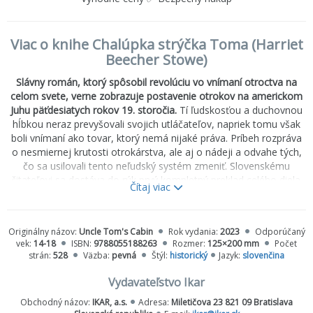
Viac o knihe Chalúpka strýčka Toma (Harriet
Beecher Stowe)
Slávny román, ktorý spôsobil revolúciu vo vnímaní otroctva na
celom svete, verne zobrazuje postavenie otrokov na americkom
Juhu päťdesiatych rokov 19. storočia.
Tí ľudskosťou a duchovnou
hĺbkou neraz prevyšovali svojich utláčateľov, napriek tomu však
boli vnímaní ako tovar, ktorý nemá nijaké práva. Príbeh rozpráva
o nesmiernej krutosti otrokárstva, ale aj o nádeji a odvahe tých,
čo sa usilovali tento neľudský systém zmeniť. Slovenskému
čitateľovi sa dostáva do rúk prvý kompletný preklad celého diela.
Čítaj viac
Sledujeme v ňom osudy rodiny pána Shelbyho, váženého a
zámožného muža, ktorý sa vlastnou vinou zadlží a hrozí mu, že
Originálny názov:
Uncle Tom's Cabin
Rok vydania:
2023
Odporúčaný
príde o celý majetok. Jedinou možnosťou na záchranu je prijať
vek:
14-18
ISBN:
9788055188263
Rozmer:
125×200 mm
Počet
ponuku obchodníka s otrokmi a predať mu svojho najcennejšieho
strán:
528
Väzba:
pevná
Štýl:
historický
Jazyk:
slovenčina
otroka Toma a malého Harryho, syna manželkinej komornej Elizy.
Tom, hlboko veriaci kresťan, sa podriadi, lebo rozumie, že v
Vydavateľstvo Ikar
stávke je osud všetkých otrokov na statku pána Shelbyho. Eliza sa
Obchodný názov:
IKAR, a.s.
Adresa:
Miletičova 23 821 09 Bratislava
však odmietne vzdať svojho dieťaťa a zvolí si radšej útek. Román