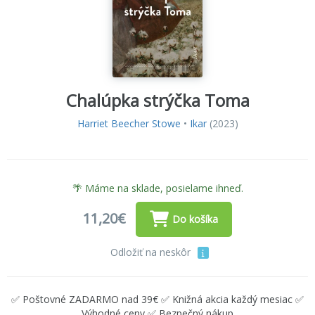
Chalúpka strýčka Toma
Harriet Beecher Stowe
•
Ikar
(2023)
🌴 Máme na sklade, posielame ihneď.
11,20€
Do košíka
Odložiť na neskôr
✅ Poštovné ZADARMO nad 39€ ✅ Knižná akcia každý mesiac ✅
Výhodné ceny ✅ Bezpečný nákup