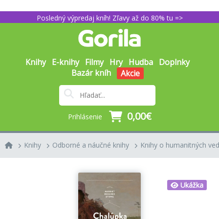
Posledný výpredaj kníh! Zľavy až do 80% tu =>
Knihy
E-knihy
Filmy
Hry
Hudba
Doplnky
Bazár kníh
Akcie
0,00€
Prihlásenie
Knihy
Odborné a náučné knihy
Knihy o humanitných ve
Ukážka