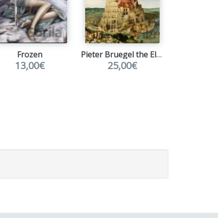
ranie sa na počítači.
Frozen
Pieter Bruegel the Elder - The Tower of Babel, 1563
13,00€
25,00€
22,