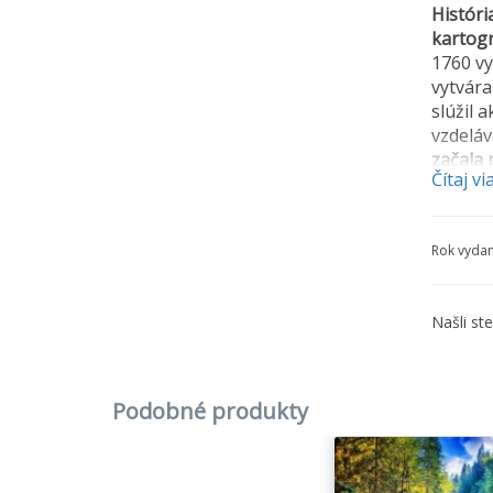
Históri
kartogr
1760 vy
vytvára
slúžil
vzdeláv
začala 
Čítaj vi
obrázok
pozorov
začal p
Rok vydan
Začiatk
keďže k
Našli st
1908 bo
plat bo
Boom pu
Podobné produkty
ďalšie,
predaj 
predáva