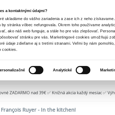
Posledný výpredaj kníh! Zľavy až do 80% tu =>
es a kontaktnými údajmi?
cké
François Ruyer - In...
Hry
Hudba
Doplnky
Bazár kníh
oré ukladáme do vášho zariadenia a zase ich z neho získavame.
h by stránka vôbec nefungovala. Okrem toho používame analyti
ať, ako náš web funguje, a stále ho pre vás zlepšovať. Persona
nçois Ruyer - In the kitc
spôsobovať stránku pre vás. Marketingové cookies umožňujú zo
toré údaje zdieľame aj s tretími stranami. Veľmi by nám pomohl
(2023)
o cookies.
ersonalizačné
Analytické
Marketi
redané
ovné ZADARMO nad 39€ ✅ Knižná akcia každý mesiac ✅ Vý
 François Ruyer - In the kitchen!