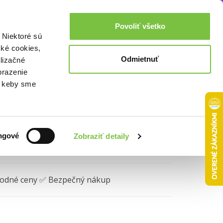
Akcie a zľavy
0,00€
Povoliť všetko
Prihlásenie
 Niektoré sú
cké cookies,
Odmietnuť
lizačné
hen!
brazenie
o, keby sme
ngové
Zobraziť detaily
hodné ceny ✅ Bezpečný nákup