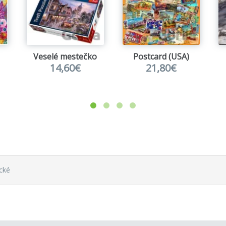
trávenia voľného času ako napríklad pozeranie televízie či h
Veselé mestečko
Postcard (USA)
14,60€
21,80€
cké