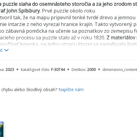
a puzzle siaha do osemnásteho storočia a za jeho zrodom sto
af John Spilsbury
. Prvé puzzle okolo roku
tvoril tak, že na mapu pripevnil tenké tvrdé drevo a jemnou
nie intarzie z neho vyrezal hranice krajín. Takto vytvorený 
 ako zábavná pomôcka na učenie sa poznatkov zo zemepisu 
acieho procesu sa puzzle stalo až v roku 1820.
Z materiálov
používať lepenka, na jednu stranu ktorej sa namaľovala ilustr
ac
, na druhú stranu sa nakreslili obrysy, podľa ktorých sa pu
ať na starších typoch skladačiek. Puzzle sa vyrábalo ručne 
oužívať lis, ktorým sa jednotlivé dieliky, neraz pripomínajúce 
ia:
2023
Katalógové číslo:
F-30744
Dielikov:
2000
dimensions_conten
om 19. storočia dostať kúpiť ako drevené (lepenkové), tak 
artónové pôsobia lacno a drevené sú drahšie, z čoho mali o
e chybu alebo škodlivý obsah?
Napíšte nám
lo puzzle veľmi drahým špásom. Sada 500-dielikového puzzle
l 50 dolárov
.
zzle, za ktorým v Británii stoja spoločnosti Chad Valley a 
 nastal v roku 1920 až 1930. Tie vyrábali puzzle pre deti aj p
puzzle na marketingové účely
. Podnikateľ Einson-Freeman z
l puzzle spolu so zubnými kefkami či baterkami.