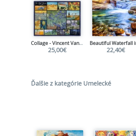
Začiatk
keďže k
1908 bo
plat bo
Boom pu
Collage - Vincent Van Gogh
ďalšie,
25,00€
22,40€
predaj 
predáva
Počas V
vzrásto
Ďalšie z kategórie Umelecké
športom
zabudnú
takmer 
sa stre
na ťažk
Puzzle 
krúžko