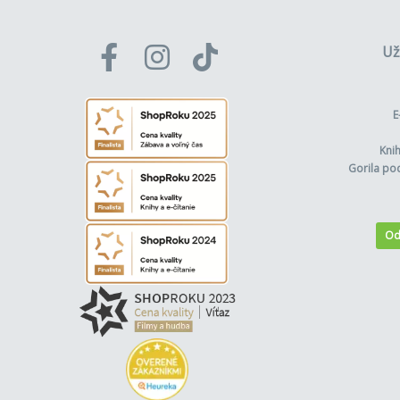
Už
E
Kni
Gorila po
Od