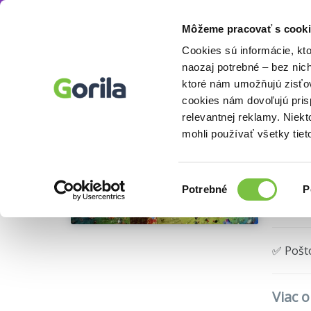
Môžeme pracovať s cooki
Puzzle
Puzzle 2000 – 4000 dielikov
Umele
Knihy
E-knihy
Filmy
Cookies sú informácie, kt
naozaj potrebné – bez nic
ktoré nám umožňujú zisťov
Fra
cookies nám dovoľujú pri
relevantnej reklamy. Niek
Grafika
mohli používať všetky tiet
Výber
Potrebné
P
🍎 Vyp
súhlasu
✅ Pošt
Viac o