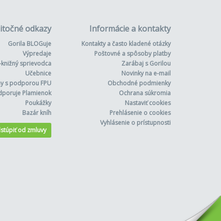
itočné odkazy
Informácie a kontakty
Gorila BLOGuje
Kontakty a často kladené otázky
Výpredaje
Poštovné a spôsoby platby
-knižný sprievodca
Zarábaj s Gorilou
Učebnice
Novinky na e-mail
hy s podporou FPU
Obchodné podmienky
dporuje Plamienok
Ochrana súkromia
Poukážky
Nastaviť cookies
Bazár kníh
Prehlásenie o cookies
Vyhlásenie o prístupnosti
stúpiť od zmluvy