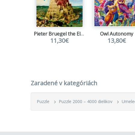
spôsob 
Pieter Bruegel the Elder - The Tower of Babel, 1563
Owl Autonomy
11,30€
13,80€
Zaradené v kategóriách
Puzzle
Puzzle 2000 – 4000 dielikov
Umele