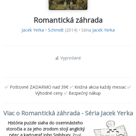
Romantická záhrada
Jacek Yerka
•
Schmidt
(2014) • Séria
Jacek Yerka
🍎 Vypredané
✅ Poštovné ZADARMO nad 39€ ✅ Knižná akcia každý mesiac ✅
Výhodné ceny ✅ Bezpečný nákup
Viac o Romantická záhrada - Séria Jacek Yerka
História puzzle siaha do osemnásteho
storočia a za jeho zrodom stojí anglický
rytec a kartograf John Spilsbury
. Prvé