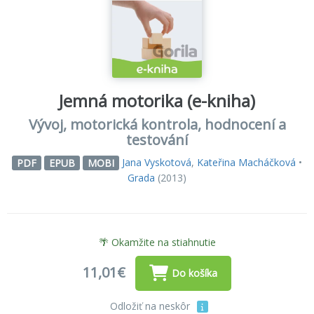
Jemná motorika (e-kniha)
Vývoj, motorická kontrola, hodnocení a
testování
Jana Vyskotová
,
Kateřina Macháčková
•
PDF
EPUB
MOBI
Grada
(2013)
🌴 Okamžite na stiahnutie
11,01€
Do košíka
Odložiť na neskôr