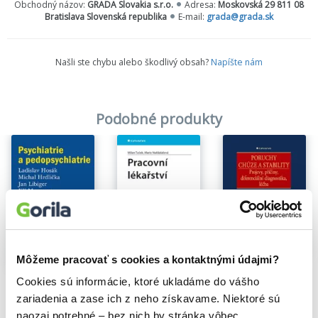
Obchodný názov:
GRADA Slovakia s.r.o.
Adresa:
Moskovská 29 811 08
Bratislava Slovenská republika
E-mail:
grada@grada.sk
Našli ste chybu alebo škodlivý obsah?
Napíšte nám
Podobné produkty
Môžeme pracovať s cookies a kontaktnými údajmi?
Poruchy chůze a stability
Pracovní lékařství
Cookies sú informácie, ktoré ukladáme do vášho
Psychiatrie a pedopsychiatrie
Martina Hoskovcová
,
Ot
Milan Tuček
,
Marie Nakládalová
28,32€
Ladislav Hosák
zariadenia a zase ich z neho získavame. Niektoré sú
27,71€
14,85€
naozaj potrebné – bez nich by stránka vôbec