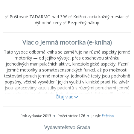
✅ Poštovné ZADARMO nad 39€ ✅ Knižná akcia každý mesiac ✅
Výhodné ceny ✅ Bezpečný nákup
Viac o Jemná motorika (e-kniha)
Tato vysoce odborná kniha se zaměřuje na různé aspekty jemné
motoriky — od jejího vývoje, přes obsahovou stránku
jednotlivých manipulačních aktivit, kineziologické aspekty, řízení
jemné motoriky a somatosenzorických funkcí, až po možnosti
testování poruch jemné motoriky. Jednotlivé testy jsou podrobně
popsány, včetně vysvětlení jejich využití v klinické praxi. Na závěr
jsou zpracovány kazuistiky pacientů s různými poruchami jemné
motoriky. Kniha obsahuje řadu doprovodných fotografií, grafů a
Čítaj viac
tabulek, které názorným způsobem doplňují psaný text. Je určena
jak zdravotnickým pracovníkům — fyzioterapeutům,
ergoterapeutům a lékařům, tak i pracovníkům dalších profesí
Rok vydania:
2013
Počet strán:
176
Jazyk:
čeština
zabývajícím se poruchami jemné motoriky (speciálním
pedagogům, učitelům apod.).
Vydavateľstvo Grada