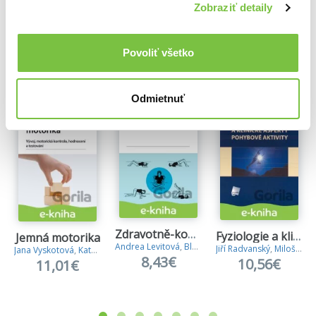
Zobraziť detaily
Ďalšie z kategórie Knihy o fyzioterapii
Povoliť všetko
Viac z tejto kategórie
Odmietnuť
Zdravotně-kompenzační cvičení
Fyziologie a klinické aspekty pohybové aktivity
Jemná motorika
Andrea Levitová
,
Blanka Hošková
Jiří Radvanský
,
Miloš Máček
Jana Vyskotová
,
Kateřina Macháčková
8,43€
10,56€
11,01€