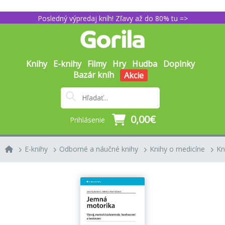
Posledný výpredaj kníh! Zľavy až do 80% tu =>
Knihy
E-knihy
Filmy
Hry
Hudba
Doplnky
Bazár kníh
Akcie
0,00€
Prihlásenie
E-knihy
Odborné a náučné knihy
Knihy o medicíne
Kn