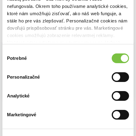
nefungovala. Okrem toho používame analytické cookies,
ktoré nám umožňujú zisťovať, ako náš web funguje, a
stále ho pre vás zlepšovať. Personalizačné cookies nám
dovoľujú prispôsobovať stránku pre vás. Marketingové
Vybrané pre teba
cookies umožňujú zobrazenie relevantnej reklamy.
Niektoré údaje zdieľame aj s tretími stranami. Veľmi by
nám pomohlo, keby sme mohli používať všetky tieto
Výber
cookies.
Potrebné
súhlasu
Personalizačné
Analytické
Fyziologie a léčebná rehabilitace motoriky člověka
Léčebná rehabilitace v geriatrii
Rehabilitace motoriky člověka
Rastislav Druga
,
Stanislav Trojan
,
Leoš Navrátil
,
Luisa Milada Šedivcová
Olga Švestková
,
Yvona Angerová
,
Marketingové
9,76€
21,69€
18,37€