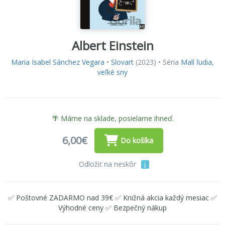
Albert Einstein
Maria Isabel Sánchez Vegara
•
Slovart
(2023) • Séria
Malí ľudia,
veľké sny
🌴 Máme na sklade, posielame ihneď.
6,00€
Do košíka
Odložiť na neskôr
✅ Poštovné ZADARMO nad 39€ ✅ Knižná akcia každý mesiac ✅
Výhodné ceny ✅ Bezpečný nákup