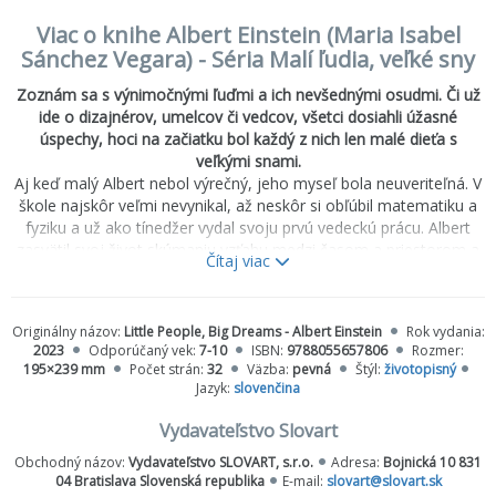
Viac o knihe Albert Einstein (Maria Isabel
Sánchez Vegara) - Séria Malí ľudia, veľké sny
Zoznám sa s výnimočnými ľuďmi a ich nevšednými osudmi. Či už
ide o dizajnérov, umelcov či vedcov, všetci dosiahli úžasné
úspechy, hoci na začiatku bol každý z nich len malé dieťa s
veľkými snami.
Aj keď malý Albert nebol výrečný, jeho myseľ bola neuveriteľná. V
škole najskôr veľmi nevynikal, až neskôr si obľúbil matematiku a
fyziku a už ako tínedžer vydal svoju prvú vedeckú prácu. Albert
zasvätil svoj život skúmaniu vzťahu medzi časom a priestorom a
Čítaj viac
položil základy pre technológie a objavy 21. storočia.
Na konci knihy nájdeš skutočné fotografie Alberta a fakty z jeho
Originálny názov:
Little People, Big Dreams - Albert Einstein
Rok vydania:
života.
2023
Odporúčaný vek:
7-10
ISBN:
9788055657806
Rozmer:
195×239 mm
Počet strán:
32
Väzba:
pevná
Štýl:
životopisný
Jazyk:
slovenčina
Vydavateľstvo Slovart
Obchodný názov:
Vydavateľstvo SLOVART, s.r.o.
Adresa:
Bojnická 10 831
04 Bratislava Slovenská republika
E-mail:
slovart@slovart.sk