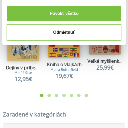
Viac z tejto kategórie
Povoliť všetko
Odmietnuť
Veľké myšlienky: Druhá svetová vojna
Kniha o vlajkách
25,99€
Dejiny v príbehoch: Cesta do staroveku
Moira Butterfield
Matúš Sitár
19,67€
12,95€
Zaradené v kategóriách