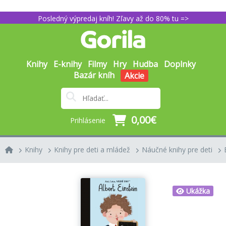
Posledný výpredaj kníh! Zľavy až do 80% tu =>
Knihy
E-knihy
Filmy
Hry
Hudba
Doplnky
Bazár kníh
Akcie
0,00€
Prihlásenie
Knihy
Knihy pre deti a mládež
Náučné knihy pre deti
Ukážka