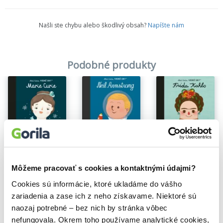
Našli ste chybu alebo škodlivý obsah?
Napíšte nám
Podobné produkty
Na sklade
Na sklade
Na sklade
Neil Armstrong
Marie Curie
Frida Kahlo
Maria Isabel Sánchez Vegara
Maria Isabel Sánchez Vegara
Maria Isabel Sánchez Vegara
Môžeme pracovať s cookies a kontaktnými údajmi?
5,50€
6,10€
5,50€
Cookies sú informácie, ktoré ukladáme do vášho
zariadenia a zase ich z neho získavame. Niektoré sú
naozaj potrebné – bez nich by stránka vôbec
nefungovala. Okrem toho používame analytické cookies,