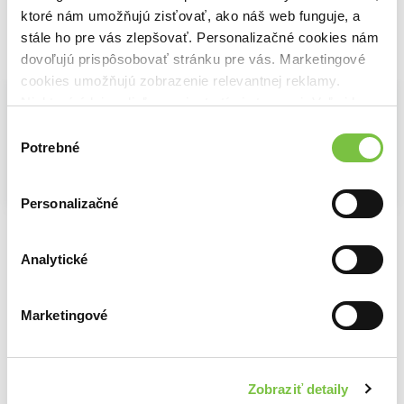
ktoré nám umožňujú zisťovať, ako náš web funguje, a
stále ho pre vás zlepšovať. Personalizačné cookies nám
Vybrané pre teba
dovoľujú prispôsobovať stránku pre vás. Marketingové
cookies umožňujú zobrazenie relevantnej reklamy.
Niektoré údaje zdieľame aj s tretími stranami. Veľmi by
nám pomohlo, keby sme mohli používať všetky tieto
Výber
cookies.
Potrebné
súhlasu
Na sklade
Personalizačné
Na sklade
Neil Armstrong
Marie Curie
Na sklade
Maria Isabel Sánchez Vegara
Maria Isabel Sánchez Vegara
Mozart
5,50€
Analytické
6,10€
Maria Isabel Sánchez Vegara
6,30€
Marketingové
Ďalšie z kategórie Encyklopédie pre deti
Zobraziť detaily