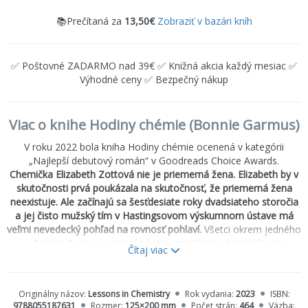
📚Prečítaná za
13,50€
Zobraziť v bazári kníh
✅ Poštovné ZADARMO nad 39€ ✅ Knižná akcia každý mesiac ✅
Výhodné ceny ✅ Bezpečný nákup
Viac o knihe Hodiny chémie (Bonnie Garmus)
V roku 2022 bola kniha Hodiny chémie ocenená v kategórii
„Najlepší debutový román“ v Goodreads Choice Awards.
Chemička Elizabeth Zottová nie je priemerná žena. Elizabeth by v
skutočnosti prvá poukázala na skutočnosť, že priemerná žena
neexistuje. Ale začínajú sa šesťdesiate roky dvadsiateho storočia
a jej čisto mužský tím v Hastingsovom výskumnom ústave má
veľmi nevedecký pohľad na rovnosť pohlaví.
Všetci okrem jedného
– Calvina Evansa, samotárskeho, geniálneho kandidáta na
Čítaj viac
Nobelovu cenu, ktorý nevie odpúšťať a ktorý sa zaľúbi práve do
Elizabethino intelektu. A chémia predsa znamená zmenu
pomerov...
Originálny názov:
Lessons in Chemistry
Rok vydania:
2023
ISBN:
9788055187631
Rozmer:
125×200 mm
Počet strán:
464
Väzba: