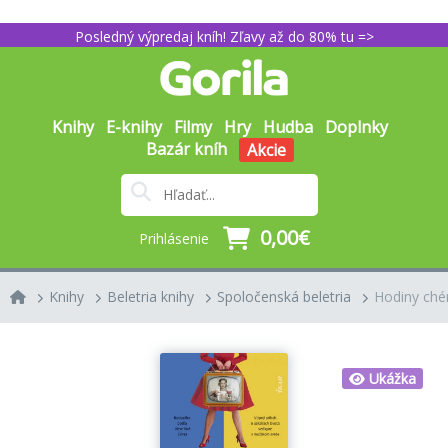
Posledný výpredaj kníh! Zľavy až do 80% tu =>
Knihy
E-knihy
Filmy
Hry
Hudba
Doplnky
Bazár kníh
Akcie
0,00€
Prihlásenie
Knihy
Beletria knihy
Spoločenská beletria
Hodiny ché
Ukážka