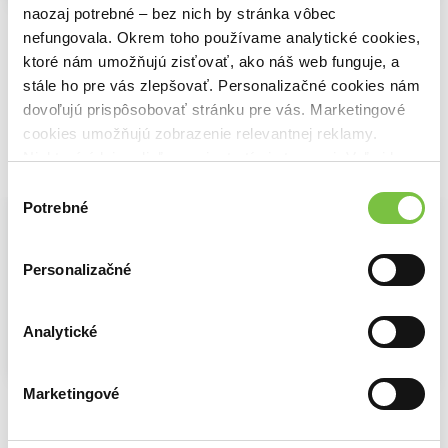
Na sklade
Na sklade
naozaj potrebné – bez nich by stránka vôbec
Šťastie je, keď človek aj tak miluje
Lessons in Chemistry
Uroky khimiyi
Petra Hülsmann
nefungovala. Okrem toho používame analytické cookies,
Bonnie Garmus
Bonnie Garmus
9,60€
ktoré nám umožňujú zisťovať, ako náš web funguje, a
15,00€
stále ho pre vás zlepšovať. Personalizačné cookies nám
dovoľujú prispôsobovať stránku pre vás. Marketingové
cookies umožňujú zobrazenie relevantnej reklamy.
Niektoré údaje zdieľame aj s tretími stranami. Veľmi by
Vybrané pre teba
nám pomohlo, keby sme mohli používať všetky tieto
Výber
cookies.
Potrebné
súhlasu
Personalizačné
Analytické
Na sklade
Na sklade
Marketingové
Veľké maličkosti
Frankie
Hana
Jodi Picoult
Jochen Gutsch
,
Maxim Leo
Alena Mornštajnová
10,00€
16,90€