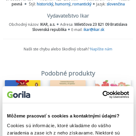
Lenže život je nepredvídateľný rovnako ako veda. Preto sa z
pevná
Štýl:
historický
,
humorný
,
romantický
Jazyk:
slovenčina
Elizabeth o pár rokov stane slobodná matka a nedobrovoľná
hviezda najobľúbenejšej relácie o varení v Amerike – Večera o
Vydavateľstvo Ikar
šiestej. Elizabethin nezvyčajný prístup k vareniu („lyžicu kyseliny
Obchodný názov:
IKAR, a.s.
Adresa:
Miletičova 23 821 09 Bratislava
octovej zmiešajte so štipkou chloridu sodného“) sa ukáže ako
Slovenská republika
E-mail:
ikar@ikar.sk
revolučný. Ale aj keď sledovanosť relácie rastie, nie každý je z jej
úspechu nadšený. Elizabeth totiž neučí ženy iba variť, ale vyzýva
ich, aby zmenili svoje postavenie v mužskom svete.
Našli ste chybu alebo škodlivý obsah?
Napíšte nám
Podobné produkty
Môžeme pracovať s cookies a kontaktnými údajmi?
Cookies sú informácie, ktoré ukladáme do vášho
zariadenia a zase ich z neho získavame. Niektoré sú