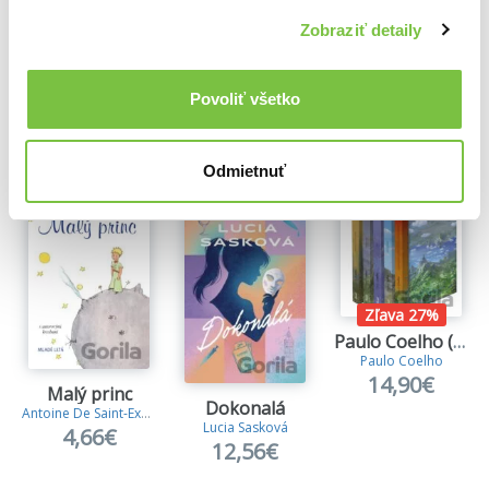
Zobraziť detaily
Povoliť všetko
Ďalšie z kategórie Spoločenská beletria
Viac z tejto kategórie
Odmietnuť
Zľava 27%
Paulo Coelho (darčekový box)
Paulo Coelho
14,90€
Malý princ
Dokonalá
Antoine De Saint-Exupery
Lucia Sasková
4,66€
12,56€