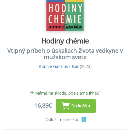
Hodiny chémie
Vtipný príbeh o úskaliach života vedkyne v
mužskom svete
Bonnie Garmus
•
Ikar
(2023)
🌴 Máme na sklade, posielame ihneď.
16,89€
Do košíka
Odložiť na neskôr