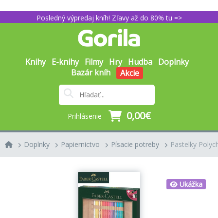
Posledný výpredaj kníh! Zľavy až do 80% tu =>
Knihy
E-knihy
Filmy
Hry
Hudba
Doplnky
Bazár kníh
Akcie
0,00€
Prihlásenie
Doplnky
Papiernictvo
Písacie potreby
Pastelky Polyc
Ukážka