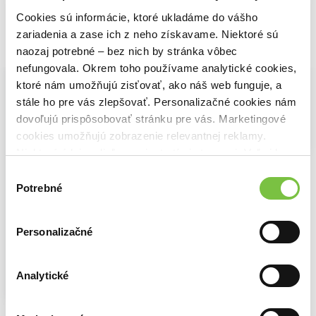
Cookies sú informácie, ktoré ukladáme do vášho
zariadenia a zase ich z neho získavame. Niektoré sú
Vybrané pre teba
naozaj potrebné – bez nich by stránka vôbec
nefungovala. Okrem toho používame analytické cookies,
ktoré nám umožňujú zisťovať, ako náš web funguje, a
stále ho pre vás zlepšovať. Personalizačné cookies nám
dovoľujú prispôsobovať stránku pre vás. Marketingové
cookies umožňujú zobrazenie relevantnej reklamy.
Na sklade
Niektoré údaje zdieľame aj s tretími stranami. Veľmi by
Jemný liner STABILO dr!ver - fine, černá
nám pomohlo, keby sme mohli používať všetky tieto
Výber
2,80€
cookies.
Potrebné
Na sklade
súhlasu
Centropen pastelky 9521 trojhranné - 18 ks
3,50€
Personalizačné
Analytické
Na sklade
Ergonomická trojhranná grafitová ceruzka pre pravákov