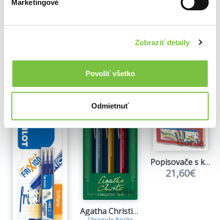
Marketingové
3,10€
Zobraziť detaily
Ďalšie z kategórie Písacie potreby
Povoliť všetko
Viac z tejto kategórie
Odmietnuť
Popisovače s klipom v darčekovom balení 80 ks
21,60€
Agatha Christie Pen Set
Chronicle Books