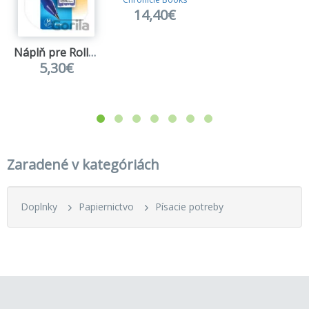
14,40€
Náplň pre Roller FriXion Ball, 0.7 v modrej farbe
5,30€
Zaradené v kategóriách
Doplnky
Papiernictvo
Písacie potreby