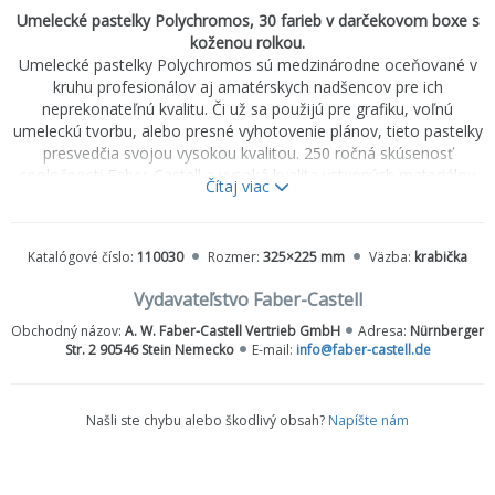
Umelecké pastelky Polychromos, 30 farieb v darčekovom boxe s
koženou rolkou.
Umelecké pastelky Polychromos sú medzinárodne oceňované v
kruhu profesionálov aj amatérskych nadšencov pre ich
neprekonateľnú kvalitu. Či už sa použijú pre grafiku, voľnú
umeleckú tvorbu, alebo presné vyhotovenie plánov, tieto pastelky
presvedčia svojou vysokou kvalitou. 250 ročná skúsenosť
spoločnosti Faber-Castell a vysoká kvalita vstupných materiálov
Čítaj viac
zaručuje pastelkám Polychromos odolnosť proti lámaniu,
maximálnu svetlostálosť a optimálne nanášanie farieb. Ďalšie
prednosti, ako brilantnosť farieb, široká škála spektra, rôzne
Katalógové číslo:
110030
Rozmer:
325×225 mm
Väzba:
krabička
variácie balení sú ocenené všetkými profesionálnymi umelcami.
Vydavateľstvo Faber-Castell
· Tuha s hrúbkou 3,8 mm na báze vosku odolná voči rozmazaniu
· Vysokokvalitné pigmenty, neprekonateľná svetlostálosť
Obchodný názov:
A. W. Faber-Castell Vertrieb GmbH
Adresa:
Nürnberger
Str. 2 90546 Stein Nemecko
E-mail:
info@faber-castell.de
· Odolné voči vode a rozmazaniu
· Nelámavá tuha vďaka špeciálnemu lepeniu (SV)
· Darčekové balenie 30 ks
Našli ste chybu alebo škodlivý obsah?
Napíšte nám