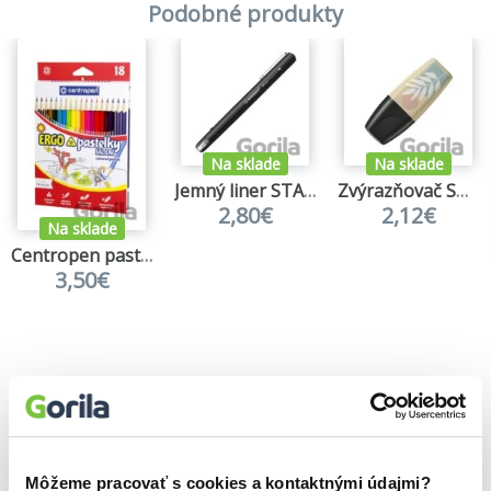
Podobné produkty
Na sklade
Na sklade
Jemný liner STABILO dr!ver - fine, černá
Zvýrazňovač STABILO BOSS MINI Naturevibes - bahenní zelená
2,80€
2,12€
Na sklade
Centropen pastelky 9521 trojhranné - 18 ks
3,50€
Môžeme pracovať s cookies a kontaktnými údajmi?