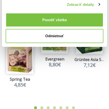
Zobraziť detaily
Ďalšie z kategórie Porciovaný
Viac z tejto kategórie
Povoliť všetko
Odmietnuť
Evergreen
Grüntee Asia Superior Blatt
8,80€
7,12€
Spring Tea
4,85€