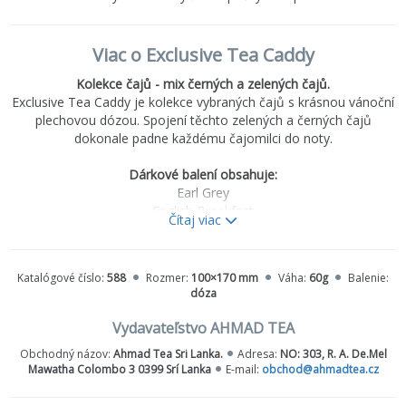
Viac o Exclusive Tea Caddy
Kolekce čajů - mix černých a zelených čajů.
Exclusive Tea Caddy je kolekce vybraných čajů s krásnou vánoční
plechovou dózou. Spojení těchto zelených a černých čajů
dokonale padne každému čajomilci do noty.
Dárkové balení obsahuje:
Earl Grey
English Breakfast
Čítaj viac
Darjeeling
Green Tea Pure
Jasmine Green Tea
Katalógové číslo:
588
Rozmer:
100×170 mm
Váha:
60g
Balenie:
dóza
Příprava
: Zalijte vroucí vodou a nechte louhovat 3–5 minut
Vydavateľstvo AHMAD TEA
Obchodný názov:
Ahmad Tea Sri Lanka.
Adresa:
NO: 303, R. A. De.Mel
Mawatha Colombo 3 0399 Srí Lanka
E-mail:
obchod@ahmadtea.cz