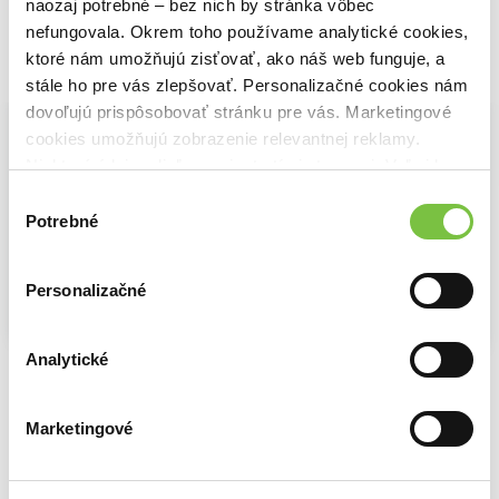
naozaj potrebné – bez nich by stránka vôbec
nefungovala. Okrem toho používame analytické cookies,
ktoré nám umožňujú zisťovať, ako náš web funguje, a
Vybrané pre teba
stále ho pre vás zlepšovať. Personalizačné cookies nám
dovoľujú prispôsobovať stránku pre vás. Marketingové
cookies umožňujú zobrazenie relevantnej reklamy.
Niektoré údaje zdieľame aj s tretími stranami. Veľmi by
Na sklade
nám pomohlo, keby sme mohli používať všetky tieto
Výber
Earl grey 20 x 2,25 g
cookies.
Potrebné
súhlasu
4,40€
Personalizačné
Na sklade
Na sklade
Analytické
BASILUR Orient Persian Earl Grey
BASILUR Specialty Earl Grey
5,69€
6,40€
Marketingové