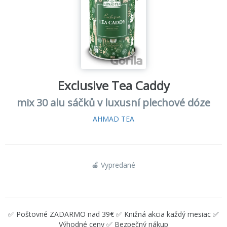
Exclusive Tea Caddy
mix 30 alu sáčků v luxusní plechové dóze
AHMAD TEA
🍎 Vypredané
✅ Poštovné ZADARMO nad 39€ ✅ Knižná akcia každý mesiac ✅
Výhodné ceny ✅ Bezpečný nákup