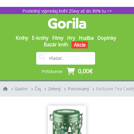
Posledný výpredaj kníh! Zľavy až do 80% tu =>
Knihy
E-knihy
Filmy
Hry
Hudba
Doplnky
Bazár kníh
Akcie
0,00€
Prihlásenie
Gastro
Čaj
Zelený
Porciovaný
Exclusive Tea Cadd