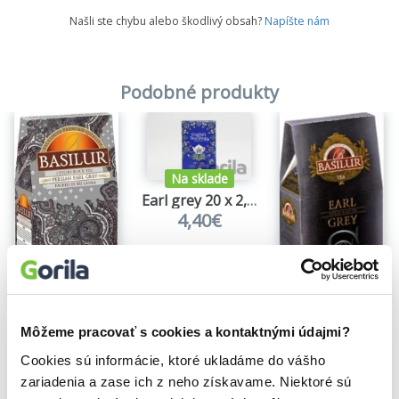
Našli ste chybu alebo škodlivý obsah?
Napíšte nám
Podobné produkty
Na sklade
Earl grey 20 x 2,25 g
4,40€
Na sklade
Na sklade
BASILUR Orient Persian Earl Grey
BASILUR Specialty Earl Grey
Môžeme pracovať s cookies a kontaktnými údajmi?
5,69€
6,40€
Cookies sú informácie, ktoré ukladáme do vášho
zariadenia a zase ich z neho získavame. Niektoré sú