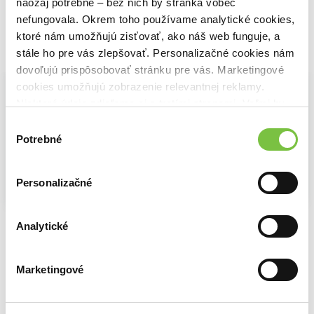
naozaj potrebné – bez nich by stránka vôbec
nefungovala. Okrem toho používame analytické cookies,
ktoré nám umožňujú zisťovať, ako náš web funguje, a
stále ho pre vás zlepšovať. Personalizačné cookies nám
Vybrané pre teba
dovoľujú prispôsobovať stránku pre vás. Marketingové
cookies umožňujú zobrazenie relevantnej reklamy.
Niektoré údaje zdieľame aj s tretími stranami. Veľmi by
nám pomohlo, keby sme mohli používať všetky tieto
Výber
cookies.
Potrebné
súhlasu
Personalizačné
Můj přítel parkinson
Protizápalová kúra
Analytické
Radosť z práce
Čeněk Pekař
Jana Šaffa
3,86€
Marie Kondo
,
Scott Sonenshein
7,82€
Marketingové