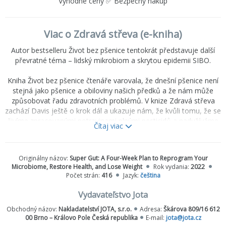
Výhodné ceny ✅ Bezpečný nákup
Viac o Zdravá střeva (e-kniha)
Autor bestselleru Život bez pšenice tentokrát představuje další
převratné téma – lidský mikrobiom a skrytou epidemii SIBO.
Kniha Život bez pšenice čtenáře varovala, že dnešní pšenice není
stejná jako pšenice a obiloviny našich předků a že nám může
způsobovat řadu zdravotních problémů. V knize Zdravá střeva
zachází Davis ještě o krok dál a ukazuje nám, že kvůli tomu, že se
živíme zpracovanými potravinami plnými pesticidů a nadužíváme
Čítaj viac
antibiotika, nám ve střevech chybí mnoho prospěšných bakterií,
které potřebujeme pro tělesné a duševní zdraví. Postupně je
nahradily škodlivé mikroby, jež negativně ovlivňují náš zdravotní
Originálny názov:
Super Gut: A Four-Week Plan to Reprogram Your
stav. Doktor Davis odhalil souvislost mezi zdravím střev a řadou
Microbiome, Restore Health, and Lose Weight
Rok vydania:
2022
současných nemocí. Když u lidí vymizely celé bakteriální druhy,
Počet strán:
416
Jazyk:
čeština
objevily se u nich zdravotní potíže, které v minulosti byly vzácné.
Hlavním důsledkem je tzv. SIBO (přerůstání bakterií v tenkém
Vydavateľstvo Jota
střevě), jež zasahuje jednoho člověka ze tří a má na svědomí
Obchodný názov:
Nakladatelství JOTA, s.r.o.
Adresa:
Škárova 809/16 612
mnoho našich zdravotních problémů.
00 Brno – Královo Pole Česká republika
E-mail:
jota@jota.cz