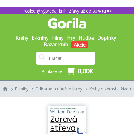
Posledný výpredaj kníh! Zľavy až do 80% tu =>
Knihy
E-knihy
Filmy
Hry
Hudba
Doplnky
Bazár kníh
Akcie
0,00€
Prihlásenie
E-knihy
Odborné a náučné knihy
Knihy o zdraví a životn