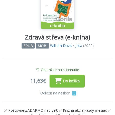
Zdravá střeva (e-kniha)
William Davis
•
Jota
(2022)
EPUB
MOBI
🌴 Okamžite na stiahnutie
11,63€
Do košíka
Odložiť na neskôr
✅ Poštovné ZADARMO nad 39€ ✅ Knižná akcia každý mesiac ✅