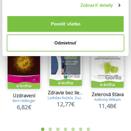
Zobraziť detaily
Ďalšie z kategórie Knihy o alternatívnej
medicíne
Povoliť všetko
Viac z tejto kategórie
Odmietnuť
Zdravie bez liekov
Zelerová šťava
Uzdravení
Ladislav Kužela
,
Zuzana Čižmáriková
Anthony William
Bert Hellinger
12,77€
11,48€
6,82€