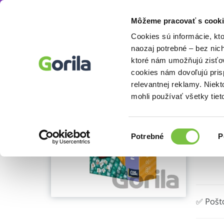
Môžeme pracovať s cooki
Hry
Spoločenské hry
Spoločenské hry pre 
Knihy
E-knihy
Filmy
Cookies sú informácie, kt
naozaj potrebné – bez nic
ktoré nám umožňujú zisťov
Kv
cookies nám dovoľujú pri
Ukážka
relevantnej reklamy. Niek
Albi
(20
mohli používať všetky tiet
Výber
Potrebné
P
súhlasu
🌴 Posl
✅ Pošt