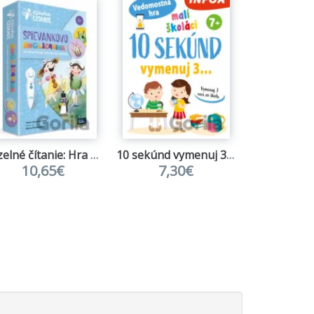
Kúzelné čítanie: Hra pexeso - Spievankovo Angličanina
10 sekúnd vymenuj 3... Malí školáci
10,65€
7,30€
10,