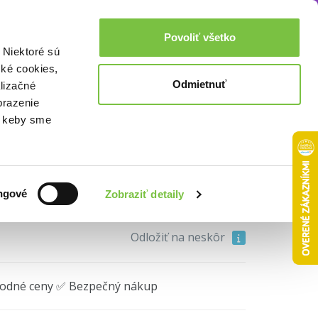
Akcie a zľavy
0,00€
Povoliť všetko
Prihlásenie
 Niektoré sú
cké cookies,
Odmietnuť
lizačné
brazenie
o, keby sme
12,30€
ngové
Zobraziť detaily
Do košíka
Odložiť na neskôr
hodné ceny ✅ Bezpečný nákup