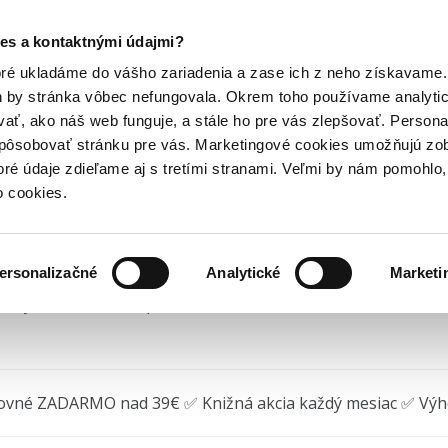
Posledný výpredaj kníh! Zľavy až do 80% tu =>
es a kontaktnými údajmi?
deti
Vzdelávacie hry pre deti
Kvído - Hra na dobrú noc
Hry
Hudba
Doplnky
Bazár kníh
oré ukladáme do vášho zariadenia a zase ich z neho získavame.
h by stránka vôbec nefungovala. Okrem toho používame analyti
ať, ako náš web funguje, a stále ho pre vás zlepšovať. Persona
ído - Hra na dobrú noc
spôsobovať stránku pre vás. Marketingové cookies umožňujú zo
toré údaje zdieľame aj s tretími stranami. Veľmi by nám pomohl
22) • Séria
Kvído
o cookies.
ersonalizačné
Analytické
Marketi
edný kus na sklade, posielame ihneď.
ovné ZADARMO nad 39€ ✅ Knižná akcia každý mesiac ✅ Vý