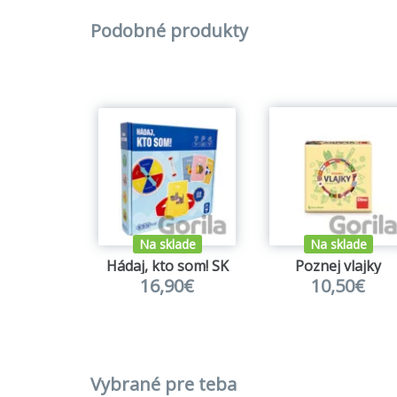
Podobné produkty
Na sklade
Na sklade
Hádaj, kto som! SK
Poznej vlajky
16,90€
10,50€
Vybrané pre teba