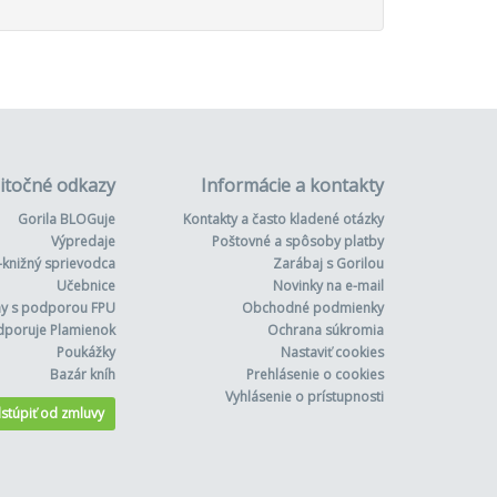
itočné odkazy
Informácie a kontakty
Gorila BLOGuje
Kontakty a často kladené otázky
Výpredaje
Poštovné a spôsoby platby
-knižný sprievodca
Zarábaj s Gorilou
Učebnice
Novinky na e-mail
hy s podporou FPU
Obchodné podmienky
dporuje Plamienok
Ochrana súkromia
Poukážky
Nastaviť cookies
Bazár kníh
Prehlásenie o cookies
Vyhlásenie o prístupnosti
stúpiť od zmluvy