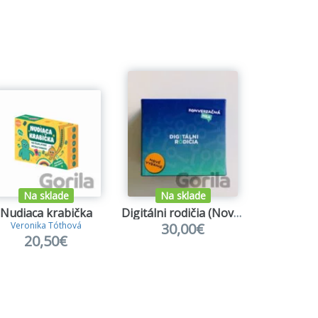
Na sklade
Na sklade
Na s
Nudiaca krabička
Digitálni rodičia (Nové vydanie 2026)
Duel J
30,00€
20
Veronika Tóthová
20,50€