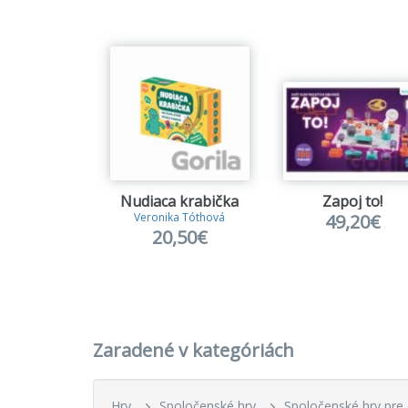
Nudiaca krabička
Zapoj to!
49,20€
Veronika Tóthová
20,50€
Zaradené v kategóriách
Hry
Spoločenské hry
Spoločenské hry pre 