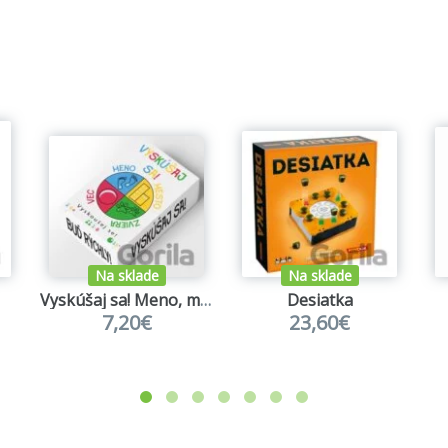
Na sklade
Na sklade
Vyskúšaj sa! Meno, mesto, zviera, vec
Desiatka
7,20€
23,60€