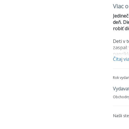
Viac 
Jedineč
deň. Di
robiť di
Deti v 
zaspal:
napríkl
Čítaj vi
možno s
Hra ob
Rok vydan
rôznymi
Doba h
Vydavat
Počet 
Obchodný
Vek4+
Našli st