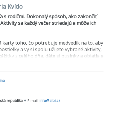
ria Kvído
ťa s rodičmi. Dokonalý spôsob, ako zakončiť
 Aktivity sa každý večer striedajú a môže ich
3 karty toho, čo potrebuje medvedík na to, aby
stieľky a vy si spolu užijete vybrané aktivity,
ážitky z celého dňa, dáte si pusinky a objatia a
é srdiečko.
Hra pozostáva z 23 karie
t s
ina
iami a vedomým dýchaním.
ská republika
E-mail:
info@albi.cz