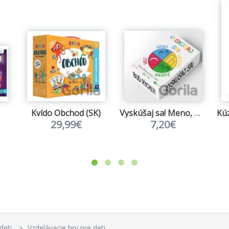
Kvído Obchod (SK)
Vyskúšaj sa! Meno, mesto, zviera, vec
29,99€
7,20€
deti
Vzdelávacie hry pre deti