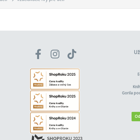
Už
E
Kni
Gorila po
Od