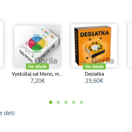
Na sklade
Na sklade
Vyskúšaj sa! Meno, mesto, zviera, vec
Desiatka
7,20€
23,60€
e deti