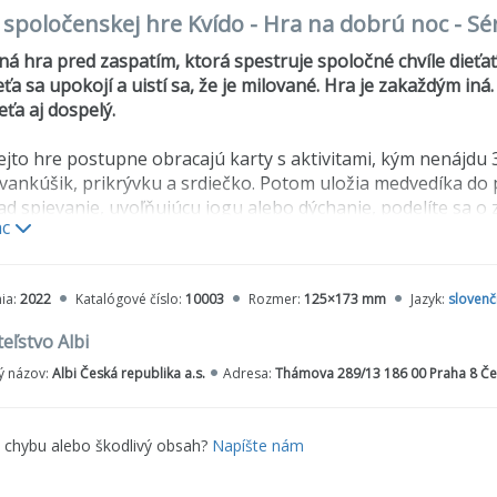
o spoločenskej hre Kvído - Hra na dobrú noc - Sé
ná hra pred zaspatím, ktorá spestruje spoločné chvíle dieťa
eťa sa upokojí a uistí sa, že je milované. Hra je zakaždým iná.
eťa aj dospelý.
tejto hre postupne obracajú karty s aktivitami, kým nenájdu 
 vankúšik, prikrývku a srdiečko. Potom uložia medvedíka do po
ad spievanie, uvoľňujúcu jogu alebo dýchanie, podelíte sa o z
ac
a necháte aj poštekliť.
sahuje
textilného medvedíka, perinku s vankúšikom a plyšov
ia:
2022
Katalógové číslo:
10003
Rozmer:
125×173 mm
Jazyk:
slovenč
 úlohami a aktivitami a prehľadovej karty s jogovými pozíc
rania:
15+
eľstvo Albi
hráčov:
2
 názov:
Albi Česká republika a.s.
Adresa:
Thámova 289/13 186 00 Praha 8 Če
e chybu alebo škodlivý obsah?
Napíšte nám