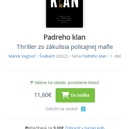
Padreho klan
Thriller zo zákulisia policajnej mafie
Marek Vagovič
•
Švabach
(2022) • Séria
Padreho klan
• 1. diel
🌴 Máme na sklade, posielame ihneď.
11,60€
Do košíka
Odložiť na neskôr
📚Prečítaná za
9,00€
Zobraziť v bazári kníh