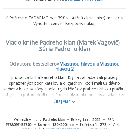
✅ Poštovné ZADARMO nad 39€ ✅ Knižná akcia každý mesiac ✅
Výhodné ceny ✅ Bezpečný nákup
Viac o knihe Padreho klan (Marek Vagovič) -
Séria Padreho klan
Od autora bestsellerov
Vlastnou hlavou
a
Vlastnou
hlavou 2
prichádza kniha Padreho klan. Kryli a zahladzovali prúsery
spriaznených podnikateľov a oligarchov, ktorí mali už dávno
sedieť v base. Milióny z pokútnych kšeftov prali cez čínsku práčku,
aby si ich potom delili na rušnom bulvári ako bossovia talianskej
mafie, keď vyplácali svojich vojakov za predaj heroínu alebo
Čítaj viac
koksu.
Chránili aj nominantov najsilnejšej vládnej strany, ktorí preberali
Originálny názov:
Padreho klan
Rok vydania:
2022
ISBN:
úplatky v krabiciach od šampanského. Sledovali opozičných
9788097437305
Rozmer:
130×200 mm
Počet strán:
272
Väzba: