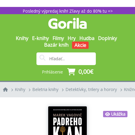
Posledný výpredaj kníh! Zľavy až do 80% tu =>
Knihy
E-knihy
Filmy
Hry
Hudba
Doplnky
Bazár kníh
Akcie
0,00€
Prihlásenie
Knihy
Beletria knihy
Detektívky, trilery a horory
Knižné
Ukážka