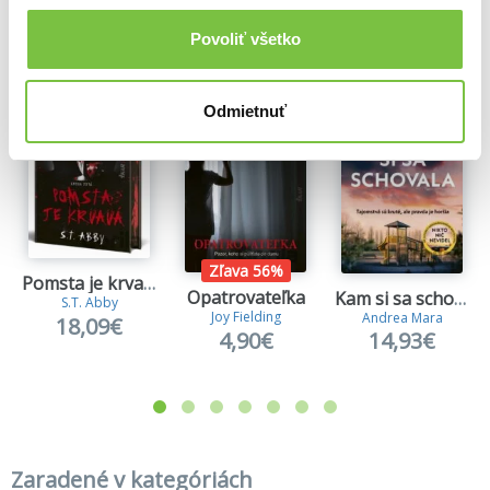
Ďalšie z kategórie Knižné trilery
Povoliť všetko
Viac z tejto kategórie
Odmietnuť
Zľava 56%
Pomsta je krvavá (Kniha prvá)
Opatrovateľka
Kam si sa schovala
S.T. Abby
Joy Fielding
Andrea Mara
18,09€
4,90€
14,93€
Zaradené v kategóriách