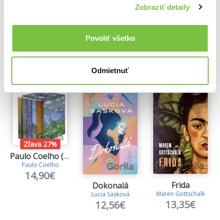
Zobraziť detaily
Povoliť všetko
Ďalšie z kategórie Spoločenská beletria
Odmietnuť
Viac z tejto kategórie
Zľava 27%
Paulo Coelho (darčekový box)
Paulo Coelho
14,90€
Frida
Dokonalá
Maren Gottschalk
Lucia Sasková
13,35€
12,56€