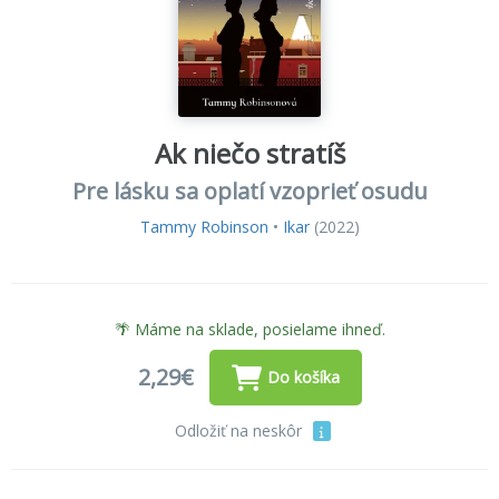
Ak niečo stratíš
Pre lásku sa oplatí vzoprieť osudu
Tammy Robinson
•
Ikar
(2022)
🌴 Máme na sklade, posielame ihneď.
2,29€
Do košíka
Odložiť na neskôr