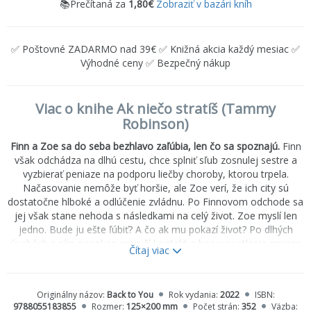
📚Prečítaná za
1,80€
Zobraziť v bazári kníh
✅ Poštovné ZADARMO nad 39€ ✅ Knižná akcia každý mesiac ✅
Výhodné ceny ✅ Bezpečný nákup
Viac o knihe Ak niečo stratíš (Tammy
Robinson)
Finn a Zoe sa do seba bezhlavo zaľúbia, len čo sa spoznajú.
Finn
však odchádza na dlhú cestu, chce splniť sľub zosnulej sestre a
vyzbierať peniaze na podporu liečby choroby, ktorou trpela.
Načasovanie nemôže byť horšie, ale Zoe verí, že ich city sú
dostatočne hlboké a odlúčenie zvládnu. Po Finnovom odchode sa
jej však stane nehoda s následkami na celý život. Zoe myslí len
jedno. Bude ju ešte ľúbiť? A čo ak mu pokazí život? Po dlhých
úvahách s ním napokon preruší kontakt a bez vysvetlenia zmizne
Čítaj viac
z jeho života. Finn ničomu nerozumie, ale je odhodlaný bojovať o
dievča, ktoré mu dalo srdce. Vtedy ešte netuší, že jeho vyvolená
možno nie je tou, čo bola kedysi.
Originálny názov:
Back to You
Rok vydania:
2022
ISBN:
9788055183855
Rozmer:
125×200 mm
Počet strán:
352
Väzba: