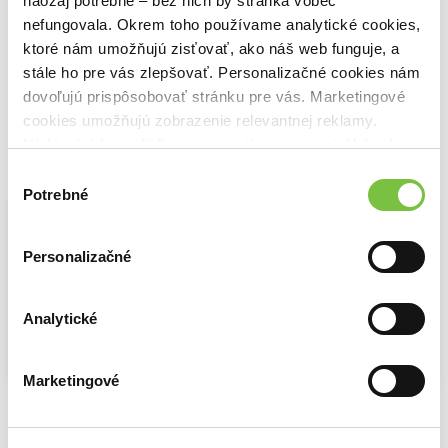
Poslední velký den
naozaj potrebné – bez nich by stránka vôbec
Niccolo Ammaniti
Lea Fabian
Tammy Robinson
nefungovala. Okrem toho používame analytické cookies,
13,20€
15,20€
ktoré nám umožňujú zisťovať, ako náš web funguje, a
stále ho pre vás zlepšovať. Personalizačné cookies nám
dovoľujú prispôsobovať stránku pre vás. Marketingové
cookies umožňujú zobrazenie relevantnej reklamy.
Niektoré údaje zdieľame aj s tretími stranami. Veľmi by
nám pomohlo, keby sme mohli používať všetky tieto
Vybrané pre teba
Výber
cookies.
Potrebné
súhlasu
Personalizačné
Analytické
Kým si pri mne
Lina Elys
5,70€
Na sklade
Marketingové
Na sklade
Terapia
Prianie
Sebastian Fitzek
Nicholas Sparks
10,98€
10,19€