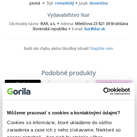
pevná
Štýl:
romantický
Jazyk:
slovenčina
Verše E. E. Cummingsa preložila Jana Kantorová-Báliková.
Vydavateľstvo Ikar
Obchodný názov:
IKAR, a.s.
Adresa:
Miletičova 23 821 09 Bratislava
Slovenská republika
E-mail:
ikar@ikar.sk
Našli ste chybu alebo škodlivý obsah?
Napíšte nám
Podobné produkty
Môžeme pracovať s cookies a kontaktnými údajmi?
Cookies sú informácie, ktoré ukladáme do vášho
Na sklade
Na sklade
zariadenia a zase ich z neho získavame. Niektoré sú
Intímny život
Divoká Moruša