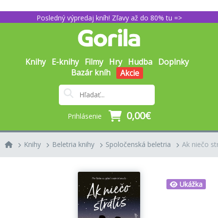
Posledný výpredaj kníh! Zľavy až do 80% tu =>
Knihy
E-knihy
Filmy
Hry
Hudba
Doplnky
Bazár kníh
Akcie
0,00€
Prihlásenie
Knihy
Beletria knihy
Spoločenská beletria
Ak niečo st
Ukážka