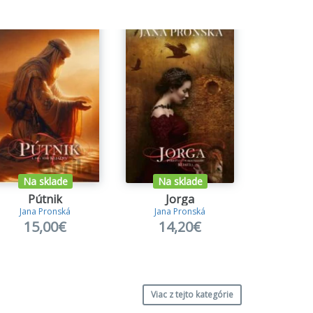
Na sklade
Na sklade
Na s
Pútnik
Jorga
Kli
Jana Pronská
Jana Pronská
Jana 
15,00€
14,20€
13
Viac z tejto kategórie