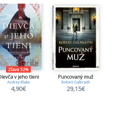
Zľava 52%
Dievča v jeho tieni
Puncovaný muž
Penzión v P
Audrey Blake
Robert Galbraith
Julie C
4,90€
29,15€
15,