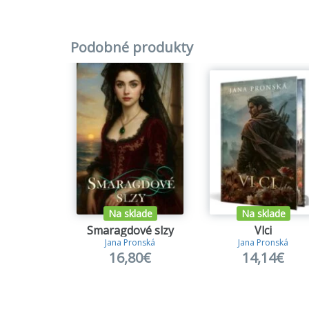
Podobné produkty
Na sklade
Na sklade
Smaragdové slzy
Vlci
Jana Pronská
Jana Pronská
16,80€
14,14€