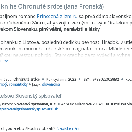
o knihe Ohrdnuté srdce (Jana Pronská)
tazijnom románe
Princezná z Izmiru
sa prvá dáma slovenskej
 k obľúbenému žánru, aby svojim verným i novým čitateľom 
ekom Slovensku, plný vášní, nenávisti a lásky.
ohanku z Liptova, poslednú dedičku pevnosti Hrádok, v útl
ým vnukom mocného uhorského magnáta Donča. Mládenec si
čkou nevestou pohrdol. Starý otec ho za to vydedil a vyhna
ac
edy musela životom pretĺkať sama. Robila, čo mohla, aby d
 útlych pleciach niesť i ďalší, nemenej ťažký kríž v podobe bi
y názov:
Ohrdnuté srdce
Rok vydania:
2022
ISBN:
9788022023832
Roz
a v sebe celých sedem rokov živila hnev, nenávisť a pocit kri
rický
,
romantický
Jazyk:
slovenčina
ššej núdzi zaklope na bránu, odmieta prijať pravdu, že rytie
 ľutuje. Dramatické udalosti, ktoré sa odohrajú po Radov
eľstvo Slovenský spisovateľ
ľuďom pochopiť, že čas mnohé mení a že ľadový pancier ok
 názov:
Slovenský spisovateľ, a. s.
Adresa:
Miletičova 23 821 09 Bratislava Sl
ý rešpekt, úcta a čistá, úprimná láska.
spisovatel@slovenskyspisovatel.sk
e chybu alebo škodlivý obsah?
Napíšte nám