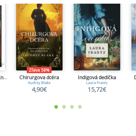
Zľava 58%
Pomsta je krvavá (Kniha prvá)
Chirurgova dcéra
Indigová dedička
Audrey Blake
Laura Frantz
4,90€
15,72€