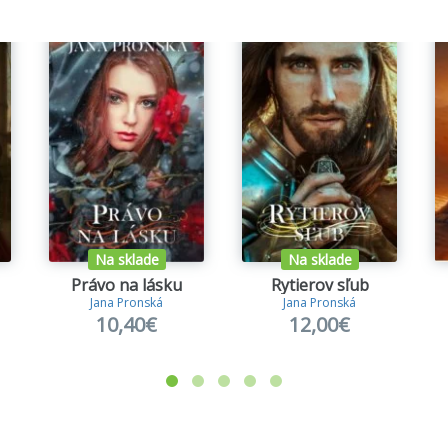
Na sklade
Na sklade
Právo na lásku
Rytierov sľub
Jana Pronská
Jana Pronská
10,40€
12,00€