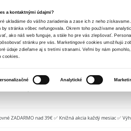
Posledný výpredaj kníh! Zľavy až do 80% tu =>
es a kontaktnými údajmi?
Hry
Hudba
Doplnky
Bazár kníh
oré ukladáme do vášho zariadenia a zase ich z neho získavame.
h by stránka vôbec nefungovala. Okrem toho používame analyti
ať, ako náš web funguje, a stále ho pre vás zlepšovať. Persona
rdnuté srdce
spôsobovať stránku pre vás. Marketingové cookies umožňujú zo
toré údaje zdieľame aj s tretími stranami. Veľmi by nám pomohl
ronská
•
Slovenský spisovateľ
(2022)
o cookies.
ersonalizačné
Analytické
Marketi
 na sklade, posielame ihneď.
ovné ZADARMO nad 39€ ✅ Knižná akcia každý mesiac ✅ Vý