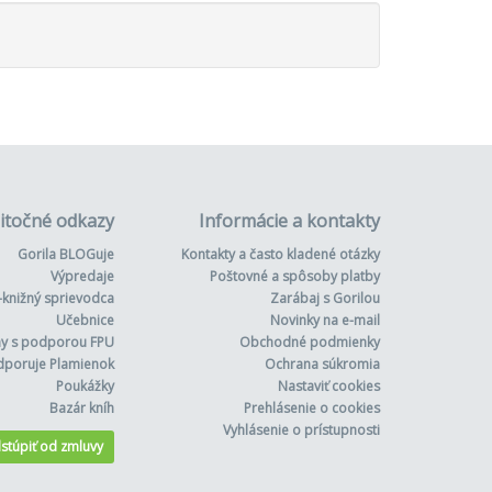
itočné odkazy
Informácie a kontakty
Gorila BLOGuje
Kontakty a často kladené otázky
Výpredaje
Poštovné a spôsoby platby
-knižný sprievodca
Zarábaj s Gorilou
Učebnice
Novinky na e-mail
hy s podporou FPU
Obchodné podmienky
dporuje Plamienok
Ochrana súkromia
Poukážky
Nastaviť cookies
Bazár kníh
Prehlásenie o cookies
Vyhlásenie o prístupnosti
stúpiť od zmluvy