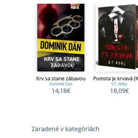
Krv sa stane zábavou
Dominik Dán
S.T. Abby
14,18€
18,09€
Zaradené v kategóriách