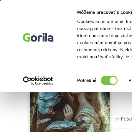
Môžeme pracovať s cooki
Knihy
Beletria knihy
Ohrdnuté srdce
Knihy
E-knihy
Filmy
Cookies sú informácie, kt
naozaj potrebné – bez nic
ktoré nám umožňujú zisťov
Oh
cookies nám dovoľujú pri
Ukážka
relevantnej reklamy. Niek
Jana P
mohli používať všetky tiet
Výber
Potrebné
P
súhlasu
🌴 Máme
✅ Pošt