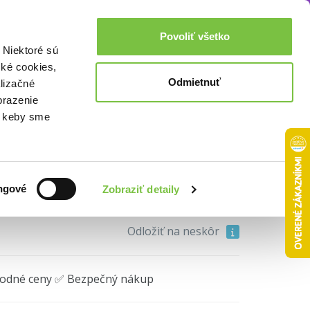
Akcie a zľavy
0,00€
Povoliť všetko
Prihlásenie
 Niektoré sú
cké cookies,
Odmietnuť
lizačné
brazenie
o, keby sme
10,60€
ngové
Zobraziť detaily
Do košíka
Odložiť na neskôr
hodné ceny ✅ Bezpečný nákup