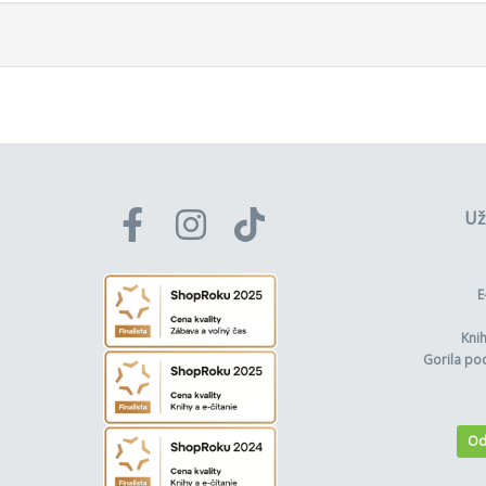
Už
E
Kni
Gorila po
Od