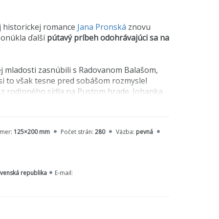
 historickej romance
Jana Pronská
znovu
ponúkla ďalší
pútavý príbeh odohrávajúci sa na
ej mladosti zasnúbili s Radovanom Balašom,
 to však tesne pred sobášom rozmyslel
l z rodinného sídla na Pustom hrade. Johanka
edičstvo udržala, no okrem chudoby musela na
ľagu ohrdnutej nevesty.
mer:
125×200 mm
Počet strán:
280
Väzba:
pevná
vdy, a tak nečudo, že keď jej Radovan
r sa zmenil a svoju mladícku nerozvážnosť
anovom príchode na Hrádok, však pomôžu obom
olo Johankinho srdca môže roztopiť iba
ovenská republika
E-mail: