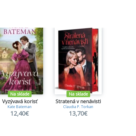
Na sklade
Na sklade
Na s
Vyzývavá korisť
Stratená v nenávisti
Kate Bateman
Claudia P. Torkan
Kristína 
12,40€
13,70€
12