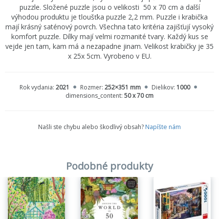
puzzle. Složené puzzle jsou o velikosti 50 x 70 cm a další
výhodou produktu je tloušťka puzzle 2,2 mm. Puzzle i krabička
mají krásný saténový povrch. Všechna tato kritéria zajišťují vysoký
komfort puzzle. Dílky mají velmi rozmanité tvary. Každý kus se
vejde jen tam, kam má a nezapadne jinam. Velikost krabičky je 35
x 25x 5cm. Vyrobeno v EU.
Rok vydania:
2021
Rozmer:
252×351 mm
Dielikov:
1000
dimensions_content:
50 x 70 cm
Našli ste chybu alebo škodlivý obsah?
Napíšte nám
Podobné produkty