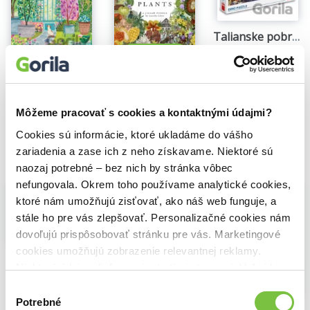
Talianske pobrežie
10,70€
Na sklade
Around The World In 50 Plants
Jardinské tajomstvo
Jonathan Drori
Sonia Cavallini
17,39€
19,89€
Môžeme pracovať s cookies a kontaktnými údajmi?
Cookies sú informácie, ktoré ukladáme do vášho
zariadenia a zase ich z neho získavame. Niektoré sú
Vybrané pre teba
naozaj potrebné – bez nich by stránka vôbec
nefungovala. Okrem toho používame analytické cookies,
ktoré nám umožňujú zisťovať, ako náš web funguje, a
stále ho pre vás zlepšovať. Personalizačné cookies nám
dovoľujú prispôsobovať stránku pre vás. Marketingové
Na sklade
cookies umožňujú zobrazenie relevantnej reklamy.
Jezero Wanaka
Niektoré údaje zdieľame aj s tretími stranami. Veľmi by
18,39€
nám pomohlo, keby sme mohli používať všetky tieto
Výber
Na sklade
cookies.
Potrebné
súhlasu