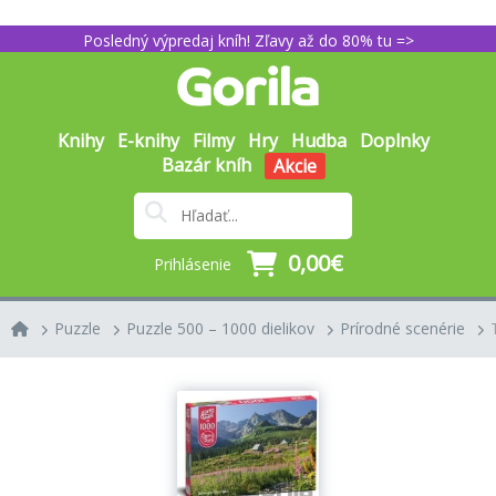
Posledný výpredaj kníh! Zľavy až do 80% tu =>
Knihy
E-knihy
Filmy
Hry
Hudba
Doplnky
Bazár kníh
Akcie
0,00€
Prihlásenie
Puzzle
Puzzle 500 – 1000 dielikov
Prírodné scenérie