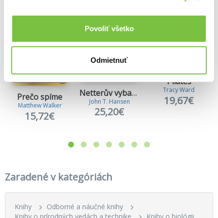
Povoliť všetko
Odmietnuť
Pilates
Tracy Ward
Netterův vybarvovací anatomický atlas
Prečo spíme
19,67€
John T. Hansen
Matthew Walker
25,20€
15,72€
Zaradené v kategóriách
Knihy
Odborné a náučné knihy
Knihy o prírodných vedách a technike
Knihy o biológii