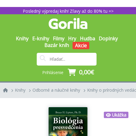
Posledný výpredaj kníh! Zľavy až do 80% tu =>
Knihy
E-knihy
Filmy
Hry
Hudba
Doplnky
Bazár kníh
Akcie
0,00€
Prihlásenie
Knihy
Odborné a náučné knihy
Knihy o prírodných vedác
Ukážka