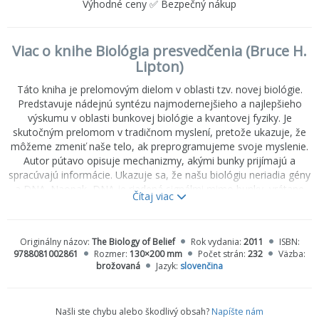
Výhodné ceny ✅ Bezpečný nákup
Viac o knihe Biológia presvedčenia (Bruce H.
Lipton)
Táto kniha je prelomovým dielom v oblasti tzv. novej biológie.
Predstavuje nádejnú syntézu najmodernejšieho a najlepšieho
výskumu v oblasti bunkovej biológie a kvantovej fyziky. Je
skutočným prelomom v tradičnom myslení, pretože ukazuje, že
môžeme zmeniť naše telo, ak preprogramujeme svoje myslenie.
Autor pútavo opisuje mechanizmy, akými bunky prijímajú a
spracúvajú informácie. Ukazuje sa, že našu biológiu neriadia gény
a DNA. Naopak, DNA je riadená signálmi mimo bunky, vrátane
Čítaj viac
energetických odkazov, ktoré vychádzajú z našich pozitívnych aj
negatívnych myšlienok.
Originálny názov:
The Biology of Belief
Rok vydania:
2011
ISBN:
9788081002861
Rozmer:
130×200 mm
Počet strán:
232
Väzba:
brožovaná
Jazyk:
slovenčina
Našli ste chybu alebo škodlivý obsah?
Napíšte nám