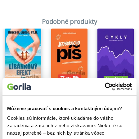
Podobné produkty
Zľava 8%
Na sklade
Na sklade
Jednoducho píš
Cykly
Líbánkový efekt
Gabika Mihaličková
David Zbojek
Bruce H. Lipton
24,20€
17,90€
11,60€
Môžeme pracovať s cookies a kontaktnými údajmi?
Cookies sú informácie, ktoré ukladáme do vášho
zariadenia a zase ich z neho získavame. Niektoré sú
naozaj potrebné – bez nich by stránka vôbec
Vybrané pre teba