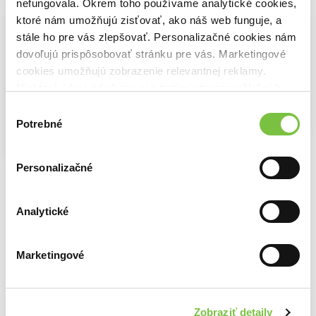
nefungovala. Okrem toho používame analytické cookies,
ktoré nám umožňujú zisťovať, ako náš web funguje, a
stále ho pre vás zlepšovať. Personalizačné cookies nám
dovoľujú prispôsobovať stránku pre vás. Marketingové
cookies umožňujú zobrazenie relevantnej reklamy.
Niektoré údaje zdieľame aj s tretími stranami. Veľmi by
nám pomohlo, keby sme mohli používať všetky tieto
Výber
cookies.
Potrebné
súhlasu
Na sklade
Na sklade
Dobrodružná biológia pre 6. ročník ZŠ a 1.ročík gymnázií s osemročným štúdiom (pracovný zošit)
Na sklade
Ako sa zbaviť zvyku byť sám sebou
6,00€
Personalizačné
Ako si správne priať
Joe Dispenza
14,00€
Pierre Franckh
9,80€
Analytické
Marketingové
Ďalšie z kategórie Knihy o biológii
Viac z tejto kategórie
Zobraziť detaily