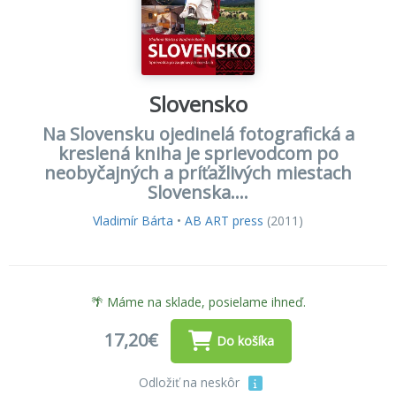
Slovensko
Na Slovensku ojedinelá fotografická a
kreslená kniha je sprievodcom po
neobyčajných a príťažlivých miestach
Slovenska....
Vladimír Bárta
•
AB ART press
(2011)
🌴 Máme na sklade, posielame ihneď.
17,20€
Do košíka
Odložiť na neskôr