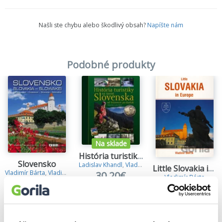
Našli ste chybu alebo škodlivý obsah?
Napíšte nám
Podobné produkty
Na sklade
História turistiky na území Slovenska
Slovensko
Ladislav Khandl
,
Vladimír Bárta
Little Slovakia in Europe
Vladimír Bárta
,
Vladimír Bárta ml.
30,20€
Vladimír Bárta
43,90€
13,10€