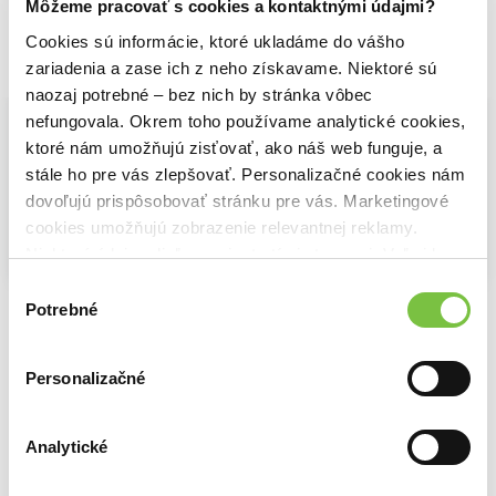
Môžeme pracovať s cookies a kontaktnými údajmi?
Cookies sú informácie, ktoré ukladáme do vášho
Vybrané pre teba
zariadenia a zase ich z neho získavame. Niektoré sú
naozaj potrebné – bez nich by stránka vôbec
nefungovala. Okrem toho používame analytické cookies,
ktoré nám umožňujú zisťovať, ako náš web funguje, a
stále ho pre vás zlepšovať. Personalizačné cookies nám
dovoľujú prispôsobovať stránku pre vás. Marketingové
cookies umožňujú zobrazenie relevantnej reklamy.
Niektoré údaje zdieľame aj s tretími stranami. Veľmi by
Na sklade
nám pomohlo, keby sme mohli používať všetky tieto
Výber
Slovensko v obrazoch
Čarovné Slovensko
Slovensko
cookies.
Potrebné
súhlasu
Vladimír Bárta
19,50€
Monika Srnková
23,60€
Personalizačné
Analytické
Ďalšie z kategórie Knihy o fotografii