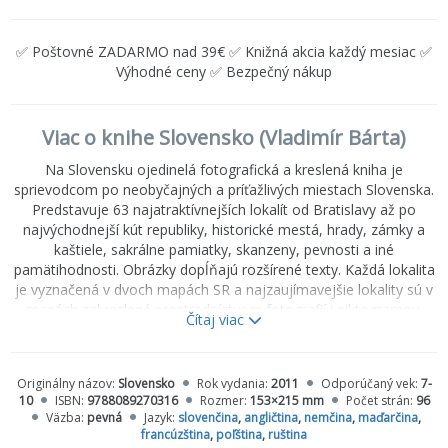
✅ Poštovné ZADARMO nad 39€ ✅ Knižná akcia každý mesiac ✅
Výhodné ceny ✅ Bezpečný nákup
Viac o knihe Slovensko (Vladimír Bárta)
Na Slovensku ojedinelá fotografická a kreslená kniha je
sprievodcom po neobyčajných a príťažlivých miestach Slovenska.
Predstavuje 63 najatraktívnejších lokalít od Bratislavy až po
najvýchodnejší kút republiky, historické mestá, hrady, zámky a
kaštiele, sakrálne pamiatky, skanzeny, pevnosti a iné
pamätihodnosti. Obrázky dopĺňajú rozšírené texty. Každá lokalita
je vyznačená v dvoch mapách SR a najzaujímavejšie lokality sú v
mapách zakreslené prostredníctvom fotografií i piktogramov.
Čítaj viac
Najhodnotnejšie detaily zaujímavosti sú ešte osobitne
zvýraznené s informatívnymi textami.
Texty v slovenčine, angličtine, nemčine, maďarčine, francúzštine,
Originálny názov:
Slovensko
Rok vydania:
2011
Odporúčaný vek:
7-
poľštine, ruštine.
10
ISBN:
9788089270316
Rozmer:
153×215 mm
Počet strán:
96
Väzba:
pevná
Jazyk:
slovenčina
,
angličtina
,
nemčina
,
maďarčina
,
francúzština
,
poľština
,
ruština