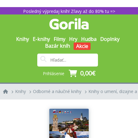
Posledný výpredaj kníh! Zľavy až do 80% tu =>
Knihy
E-knihy
Filmy
Hry
Hudba
Doplnky
Bazár kníh
Akcie
0,00€
Prihlásenie
Knihy
Odborné a náučné knihy
Knihy o umení, dizajne a