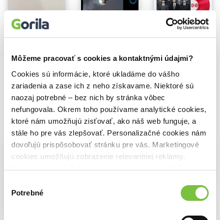
Na sklade
BTS: BTS The 5th Album ‘Arirang’ (Red Vinyl)
Na sklade
32,40€
Harry Styles: Kiss All The Time. Disco, Occasionally
Na sklade
Môžeme pracovať s cookies a kontaktnými údajmi?
13,90€
BTS: The 5Th Album 'Arirang' (Living Legend Ver.)
Cookies sú informácie, ktoré ukladáme do vášho
39,29€
zariadenia a zase ich z neho získavame. Niektoré sú
naozaj potrebné – bez nich by stránka vôbec
nefungovala. Okrem toho používame analytické cookies,
ktoré nám umožňujú zisťovať, ako náš web funguje, a
Vybrané pre teba
stále ho pre vás zlepšovať. Personalizačné cookies nám
dovoľujú prispôsobovať stránku pre vás. Marketingové
cookies umožňujú zobrazenie relevantnej reklamy.
Niektoré údaje zdieľame aj s tretími stranami. Veľmi by
Na sklade
nám pomohlo, keby sme mohli používať všetky tieto
Výber
BTS: BTS The 5th Album ‘Arirang’ (Red Vinyl)
cookies.
Potrebné
súhlasu
Na sklade
32,40€
Harry Styles: Kiss All The Time. Disco, Occasionally
Na sklade