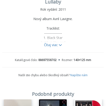
Lullaby
Rok vydání: 2011
Nový album Avril Lavigne.
Tracklist:
---------------
1. Black Star
2. What The Hell
Čítaj viac
3. Push
4. Wish You Were Here
5. Smile
Katalógové číslo:
88697558702
Rozmer:
140×125 mm
6. Stop Standing There
7. I Love You
8. Everybody Hurts
Našli ste chybu alebo škodlivý obsah?
Napíšte nám
9. Not Enough
10. 4 Real
11. Darlin
12. Remember When
Podobné produkty
13. Goodbye
14. Alice (Hidden Track)