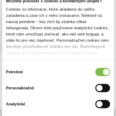
Môžeme pracovať s cookies a kontaktnými údajmi?
Cookies sú informácie, ktoré ukladáme do vášho
zariadenia a zase ich z neho získavame. Niektoré sú
Stromové
naozaj potrebné – bez nich by stránka vôbec
Zuzana Čupová
,
Knižní stezka k dětem
nefungovala. Okrem toho používame analytické cookies,
(2024)
ktoré nám umožňujú zisťovať, ako náš web funguje, a
Z jakého dřeva se vyrábí housle,
stále ho pre vás zlepšovať. Personalizačné cookies nám
geometrické pomůcky nebo kouzelnické
dovoľujú prispôsobovať stránku pre vás. Marketingové
hůlky? Jaký čaj pomůže proti kašli? No,
cookies umožňujú zobrazenie relevantnej reklamy.
přece lipový! Slazený akátovým medem.
Niektoré údaje zdieľame aj s tretími stranami. Veľmi by
Na jaře ožívají kočičky na vrbě jívě, v létě
chroupeme hrušky, na podzim se
nám pomohlo, keby sme mohli používať všetky tieto
Výber
stromům zbarví...
Zobraziť viac
cookies.
Potrebné
súhlasu
🍎 Vypredané
Personalizačné
Analytické