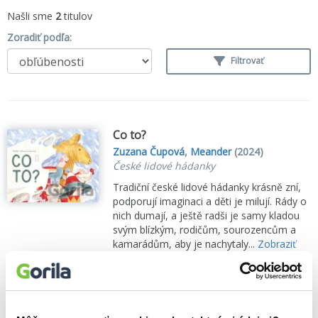
Našli sme
2
titulov
Zoradiť podľa:
Filtrovať
Co to?
Zuzana Čupová
,
Meander
(2024)
České lidové hádanky
Tradiční české lidové hádanky krásně zní,
podporují imaginaci a děti je milují. Rády o
nich dumají, a ještě radši je samy kladou
svým blízkým, rodičům, sourozencům a
kamarádům, aby je nachytaly...
Zobraziť
viac
🌴 Máme na sklade, posielame ihneď.
6,30€
Do košíka