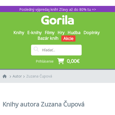
Posledný výpredaj kníh! Zľavy až do 80% tu =>
Knihy
E-knihy
Filmy
Hry
Hudba
Doplnky
Bazár kníh
Akcie
0,00€
Prihlásenie
Autor
Zuzana Čupová
Knihy autora Zuzana Čupová