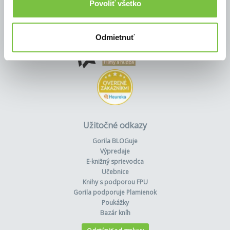
Povoliť všetko
Odmietnuť
Užitočné odkazy
Gorila BLOGuje
Výpredaje
E-knižný sprievodca
Učebnice
Knihy s podporou FPU
Gorila podporuje Plamienok
Poukážky
Bazár kníh