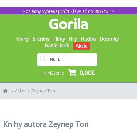
Posledný výpredaj kníh! Zľavy až do 80% tu =>
Knihy
E-knihy
Filmy
Hry
Hudba
Doplnky
Bazár kníh
Akcie
0,00€
Prihlásenie
Autor
Zeynep Ton
Knihy autora Zeynep Ton