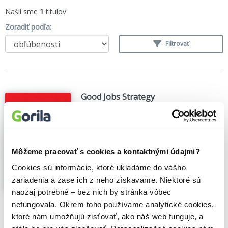
Našli sme
1
titulov
Zoradiť podľa:
Filtrovať
Good Jobs Strategy
Zeynep Ton
,
(2014)
Almost one in four American working
adults has a job that pays less than a living
wage. Conven­tional wisdom says that's
Môžeme pracovať s cookies a kontaktnými údajmi?
how the world has to work. Bad jobs with
low wages, minimal benefits, little training,
Cookies sú informácie, ktoré ukladáme do vášho
and chaotic schedules are the only way...
zariadenia a zase ich z neho získavame. Niektoré sú
Zobraziť viac
naozaj potrebné – bez nich by stránka vôbec
nefungovala. Okrem toho používame analytické cookies,
🍎 Vypredané
ktoré nám umožňujú zisťovať, ako náš web funguje, a