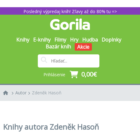
Posledný výpredaj kníh! Zľavy až do 80% tu =>
Knihy
E-knihy
Filmy
Hry
Hudba
Doplnky
Bazár kníh
Akcie
0,00€
Prihlásenie
Autor
Zdeněk Hasoň
Knihy autora Zdeněk Hasoň