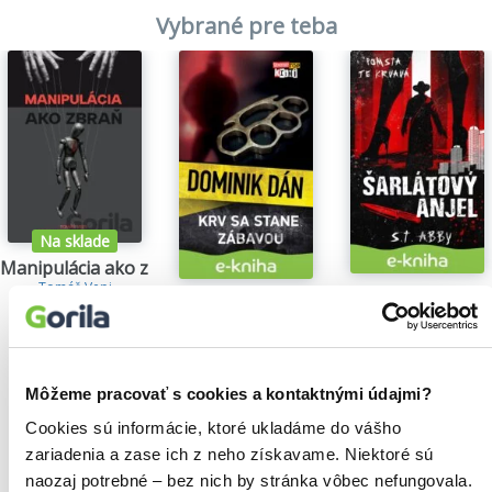
Vybrané pre teba
Na sklade
Manipulácia ako zbraň
Tomáš Vepi
Šarlátový anjel
Krv sa stane zábavou
15,79€
S.T. Abby
Dominik Dán
5,84€
14,35€
Môžeme pracovať s cookies a kontaktnými údajmi?
Cookies sú informácie, ktoré ukladáme do vášho
zariadenia a zase ich z neho získavame. Niektoré sú
Našli sme
0
titulov
naozaj potrebné – bez nich by stránka vôbec nefungovala.