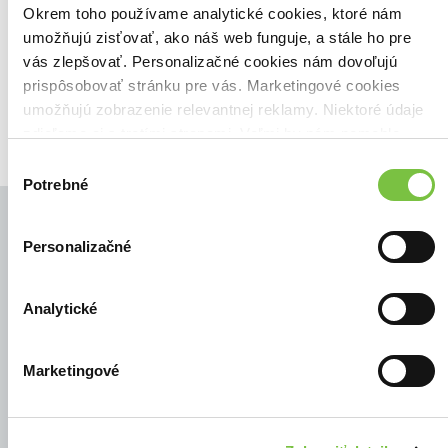
Zoradiť podľa:
Okrem toho používame analytické cookies, ktoré nám
umožňujú zisťovať, ako náš web funguje, a stále ho pre
Filtrovať
vás zlepšovať. Personalizačné cookies nám dovoľujú
prispôsobovať stránku pre vás. Marketingové cookies
umožňujú zobrazenie relevantnej reklamy. Niektoré údaje
zdieľame aj s tretími stranami. Veľmi by nám pomohlo,
keby sme mohli používať všetky tieto cookies.
Výber
Potrebné
súhlasu
Personalizačné
© Všetky práva vyhradené
Analytické
Marketingové