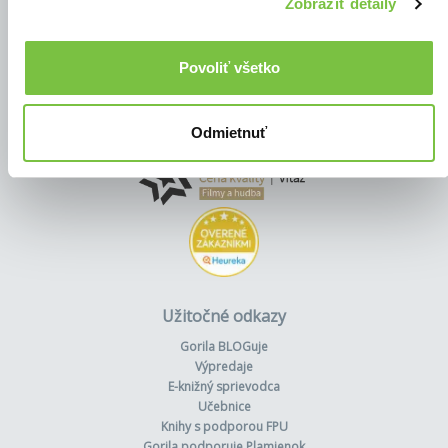
Zobraziť detaily
Povoliť všetko
Odmietnuť
Užitočné odkazy
Gorila BLOGuje
Výpredaje
E-knižný sprievodca
Učebnice
Knihy s podporou FPU
Gorila podporuje Plamienok