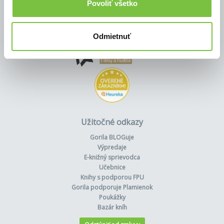
Povoliť všetko
Odmietnuť
Užitočné odkazy
Gorila BLOGuje
Výpredaje
E-knižný sprievodca
Učebnice
Knihy s podporou FPU
Gorila podporuje Plamienok
Poukážky
Bazár kníh