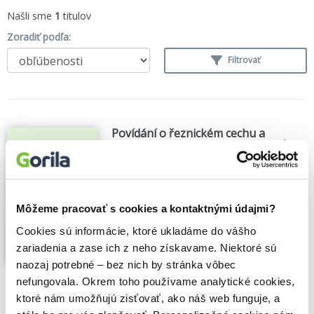
Našli sme
1
titulov
Zoradiť podľa:
Filtrovať
Povídání o řeznickém cechu a
recepty ze soukromých receptářů -
prečítaná (bazár kníh)
Zdeněk Dvořáček
,
(1992)
Zobraziť viac
Môžeme pracovať s cookies a kontaktnými údajmi?
Cookies sú informácie, ktoré ukladáme do vášho
zariadenia a zase ich z neho získavame. Niektoré sú
naozaj potrebné – bez nich by stránka vôbec
🍎 Je nám ľúto, ale predaj už skončil
nefungovala. Okrem toho používame analytické cookies,
ktoré nám umožňujú zisťovať, ako náš web funguje, a