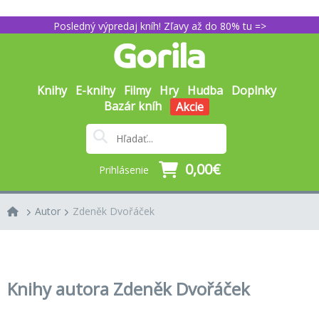
Posledný výpredaj kníh! Zľavy až do 80% tu =>
Knihy
E-knihy
Filmy
Hry
Hudba
Doplnky
Bazár kníh
Akcie
0,00€
Prihlásenie
Autor
Zdeněk Dvořáček
Knihy autora Zdeněk Dvořáček