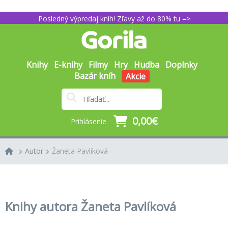
Posledný výpredaj kníh! Zľavy až do 80% tu =>
Knihy
E-knihy
Filmy
Hry
Hudba
Doplnky
Bazár kníh
Akcie
0,00€
Prihlásenie
Autor
Žaneta Pavlíková
Knihy autora Žaneta Pavlíková