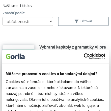
Našli sme
1
titulov
Zoradiť podľa:
Filtrovať
Vybrané kapitoly z gramatiky AJ pre
študentov obchodnej angličtiny I.
Ivana Kapráliková
,
Žaneta Pavlíková
,
Ekonóm
(2022)
Učebnica je určená predovšetkým pre
Môžeme pracovať s cookies a kontaktnými údajmi?
študentov ekonomických a manažérskych
študijných programov a vybraných
Cookies sú informácie, ktoré ukladáme do vášho
študijných programov z oblasti
zariadenia a zase ich z neho získavame. Niektoré sú
humanitných a informatických vied.
naozaj potrebné – bez nich by stránka vôbec
Ovládanie odborného anglického jazyka
je...
Zobraziť viac
nefungovala. Okrem toho používame analytické cookies,
ktoré nám umožňujú zisťovať, ako náš web funguje, a
🍎 Vypredané