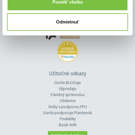
Povoliť všetko
Odmietnuť
Užitočné odkazy
Gorila BLOGuje
Výpredaje
E-knižný sprievodca
Učebnice
Knihy s podporou FPU
Gorila podporuje Plamienok
Poukážky
Bazár kníh