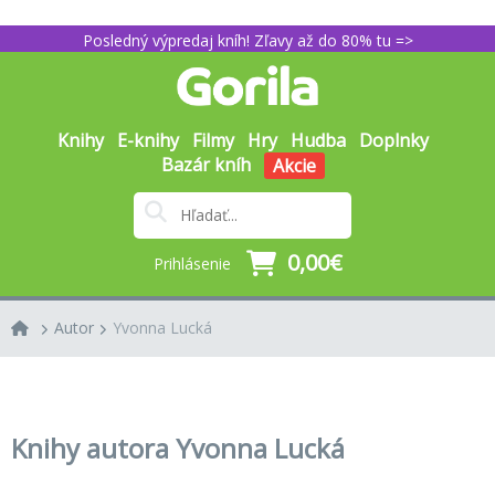
Posledný výpredaj kníh! Zľavy až do 80% tu =>
Knihy
E-knihy
Filmy
Hry
Hudba
Doplnky
Bazár kníh
Akcie
0,00€
Prihlásenie
Autor
Yvonna Lucká
Knihy autora Yvonna Lucká