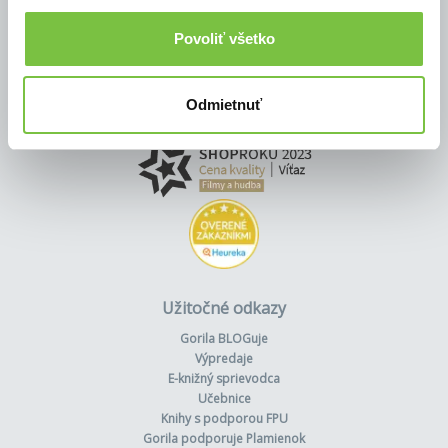
Povoliť všetko
Odmietnuť
Užitočné odkazy
Gorila BLOGuje
Výpredaje
E-knižný sprievodca
Učebnice
Knihy s podporou FPU
Gorila podporuje Plamienok