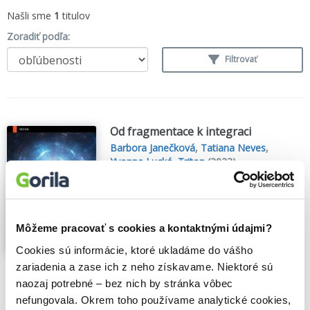
Našli sme
1
titulov
Zoradiť podľa:
Filtrovať
Od fragmentace k integraci
Barbora Janečková
,
Tatiana Neves
,
Yvonna Lucká
,
Triton
(2023)
Trauma pohledem biosyntetické
psychoterapie
Samotný název knihy Od fragmentace k
integraci napovídá, jaký pohled má
Môžeme pracovať s cookies a kontaktnými údajmi?
biosyntetická psychoterapie na trauma a
Cookies sú informácie, ktoré ukladáme do vášho
jeho terapii. Jedním z jejích stěžejních
témat je práce s esencí člověka, probuzení
zariadenia a zase ich z neho získavame. Niektoré sú
zdravého potenciálu k růstu a...
Zobraziť
naozaj potrebné – bez nich by stránka vôbec
viac
nefungovala. Okrem toho používame analytické cookies,