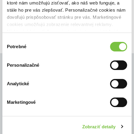
ktoré nám umožňujú zisťovať, ako náš web funguje, a
🌴 Máme na sklade, posielame ihneď.
stále ho pre vás zlepšovať. Personalizačné cookies nám
15,70€
dovoľujú prispôsobovať stránku pre vás. Marketingové
Do košíka
cookies umožňujú zobrazenie relevantnej reklamy.
Niektoré údaje zdieľame aj s tretími stranami. Veľmi by
nám pomohlo, keby sme mohli používať všetky tieto
Výber
cookies.
Potrebné
súhlasu
Personalizačné
© Všetky práva vyhradené
Analytické
Marketingové
Zobraziť detaily