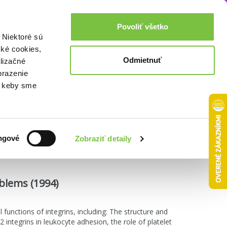
Akcie a zľavy
0,00€
Povoliť všetko
Prihlásenie
 Niektoré sú
cké cookies,
Odmietnuť
lizačné
brazenie
o, keby sme
Zoradiť podľa:
ngové
Zobraziť detaily
oblems (1994)
 functions of integrins, including: The structure and
 integrins in leukocyte adhesion, the role of platelet