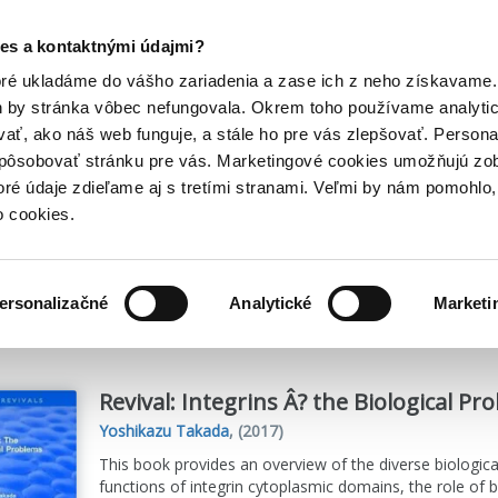
Posledný výpredaj kníh! Zľavy až do 80% tu =>
es a kontaktnými údajmi?
Hry
Hudba
Doplnky
Bazár kníh
oré ukladáme do vášho zariadenia a zase ich z neho získavame.
h by stránka vôbec nefungovala. Okrem toho používame analyti
ať, ako náš web funguje, a stále ho pre vás zlepšovať. Persona
spôsobovať stránku pre vás. Marketingové cookies umožňujú zo
a
toré údaje zdieľame aj s tretími stranami. Veľmi by nám pomohl
o cookies.
me
1
titulov
ersonalizačné
Analytické
Marketi
Revival: Integrins Â? the Biological Pr
Yoshikazu Takada
,
(2017)
This book provides an overview of the diverse biological
functions of integrin cytoplasmic domains, the role of b2