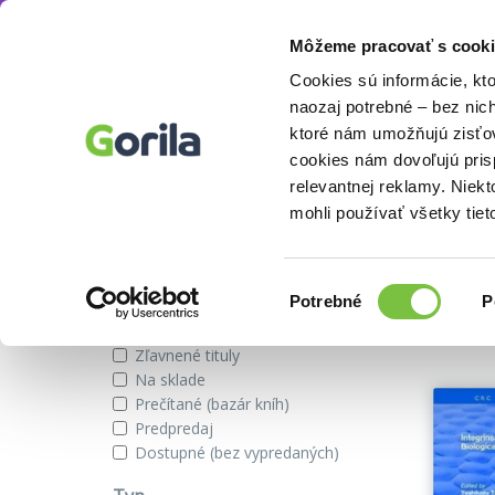
Môžeme pracovať s cooki
Autor
Yoshikazu Takada
Knihy
E-knihy
Filmy
Cookies sú informácie, kt
naozaj potrebné – bez nic
ktoré nám umožňujú zisťov
cookies nám dovoľujú pri
Knihy autora Yoshikazu Takad
relevantnej reklamy. Niek
mohli používať všetky tiet
Zobraziť iba
Výber
Našli s
Potrebné
P
súhlasu
Novinky
Zľavnené tituly
Na sklade
Prečítané (bazár kníh)
Predpredaj
Dostupné (bez vypredaných)