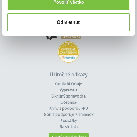
Povoliť všetko
Odmietnuť
Užitočné odkazy
Gorila BLOGuje
Výpredaje
E-knižný sprievodca
Učebnice
Knihy s podporou FPU
Gorila podporuje Plamienok
Poukážky
Bazár kníh