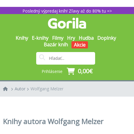
Posledný výpredaj kníh! Zľavy až do 80% tu =>
Knihy
E-knihy
Filmy
Hry
Hudba
Doplnky
Bazár kníh
Akcie
0,00€
Prihlásenie
Autor
Wolfgang Melzer
Knihy autora Wolfgang Melzer