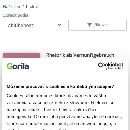
Našli sme
1
titulov
Zoradiť podľa:
Filtrovať
Rhetorik als Vernunftgebrauch
Wolfgang Melzer
,
BOOKS ON DEMAND
(2008)
Rhetorik ist mehr als Schönrederei - dies
beweist Wolfgang Melzer eindrucksvoll in
Môžeme pracovať s cookies a kontaktnými údajmi?
dem vorliegenden Buch. Basierend auf
fundiertem Wissen um die antike Tradition
Cookies sú informácie, ktoré ukladáme do vášho
der Rhetorik, zeigt er, wie eng diese mit
zariadenia a zase ich z neho získavame. Niektoré sú
Wert- und Moralvorstellungen verbunden
naozaj potrebné – bez nich by stránka vôbec
ist....
Zobraziť viac
nefungovala. Okrem toho používame analytické cookies,
🍎 Vypredané
ktoré nám umožňujú zisťovať, ako náš web funguje, a