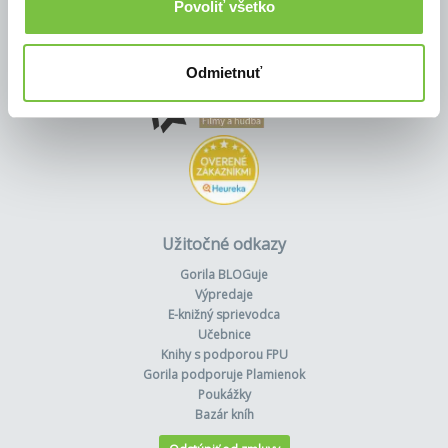
Povoliť všetko
Odmietnuť
Užitočné odkazy
Gorila BLOGuje
Výpredaje
E-knižný sprievodca
Učebnice
Knihy s podporou FPU
Gorila podporuje Plamienok
Poukážky
Bazár kníh