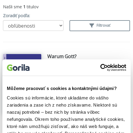
Našli sme
1
titulov
Zoradiť podľa:
Filtrovať
Warum Gott?
Wilfried Härle
,
(2013)
Einfach und klar und dabei doch gut
durchdacht vom Glauben an Gott reden zu
können, das wünschen sich viele
Môžeme pracovať s cookies a kontaktnými údajmi?
Menschen: für das Gespräch mit
Andersdenkenden, Andersgläubigen und
Cookies sú informácie, ktoré ukladáme do vášho
Nichtglaubenden in der eigenen Familie, im
zariadenia a zase ich z neho získavame. Niektoré sú
Freundeskreis, am Arbeitsplatz...
Zobraziť
naozaj potrebné – bez nich by stránka vôbec
viac
nefungovala. Okrem toho používame analytické cookies,
🍎 Vypredané
ktoré nám umožňujú zisťovať, ako náš web funguje, a