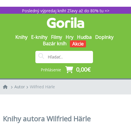
Posledný výpredaj kníh! Zľavy až do 80% tu =>
Knihy
E-knihy
Filmy
Hry
Hudba
Doplnky
Bazár kníh
Akcie
0,00€
Prihlásenie
Autor
Wilfried Härle
Knihy autora Wilfried Härle