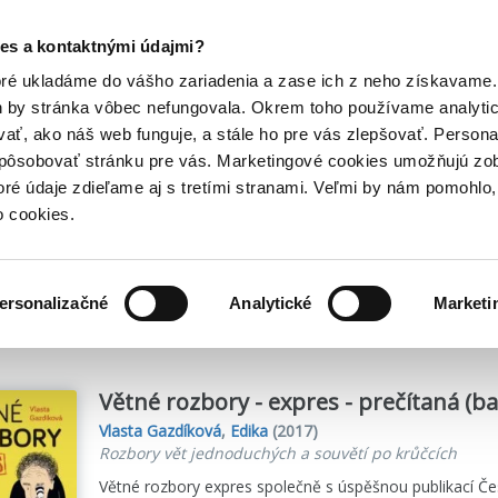
Posledný výpredaj kníh! Zľavy až do 80% tu =>
es a kontaktnými údajmi?
Hry
Hudba
Doplnky
Bazár kníh
oré ukladáme do vášho zariadenia a zase ich z neho získavame.
h by stránka vôbec nefungovala. Okrem toho používame analyti
ať, ako náš web funguje, a stále ho pre vás zlepšovať. Persona
spôsobovať stránku pre vás. Marketingové cookies umožňujú zo
toré údaje zdieľame aj s tretími stranami. Veľmi by nám pomohl
o cookies.
me
52
titulov
ersonalizačné
Analytické
Marketi
Větné rozbory - expres - prečítaná (ba
Vlasta Gazdíková
,
Edika
(2017)
Rozbory vět jednoduchých a souvětí po krůčcích
Větné rozbory expres společně s úspěšnou publikací Če