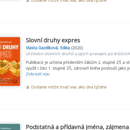
🍌 Dodanie môže trvať viac ako dva týždne
Slovní druhy expres
Vlasta Gazdíková
,
Edika
(2020)
Určování slovních druhů a jejich pravopis po krůčcích
Publikace je určena především žákům 2. stupně ZŠ a 
využít i žáci 1. stupně ZŠ, zároveň kniha poslouží jako 
Zobraziť viac
🍌 Dodanie môže trvať viac ako dva týždne
Podstatná a přídavná jména, zájmena 