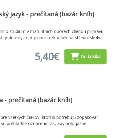
ský jazyk - prečítaná (bazár kníh)
m o studium v maturitních oborech cílenou přípravu
stí jednotných přijímacích zkoušek na střední školy.
5,40€
Do košíka
 - prečítaná (bazár kníh)
 pre všetkých žiakov, ktorí si potrebujú zopakovať
ia sú prehľadne označené tak, aby bolo jasné...