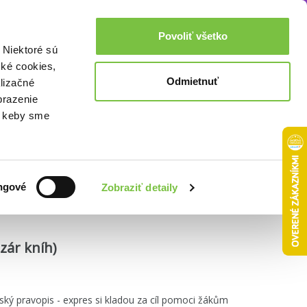
Akcie a zľavy
0,00€
Povoliť všetko
Prihlásenie
 Niektoré sú
cké cookies,
Odmietnuť
lizačné
brazenie
o, keby sme
Zoradiť podľa:
ngové
Zobraziť detaily
zár kníh)
ský pravopis - expres si kladou za cíl pomoci žákům