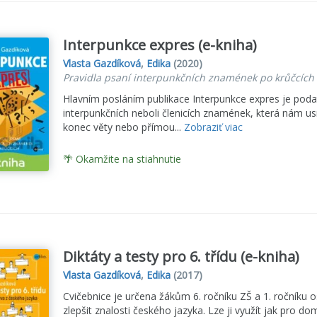
Interpunkce expres (e-kniha)
Vlasta Gazdíková
,
Edika
(2020)
Pravidla psaní interpunkčních znamének po krůčcích
Hlavním posláním publikace Interpunkce expres je podat
interpunkčních neboli členicích znamének, která nám us
konec věty nebo přímou...
Zobraziť viac
🌴 Okamžite na stiahnutie
Diktáty a testy pro 6. třídu (e-kniha)
Vlasta Gazdíková
,
Edika
(2017)
Cvičebnice je určena žákům 6. ročníku ZŠ a 1. ročníku o
zlepšit znalosti českého jazyka. Lze ji využít jak pro do