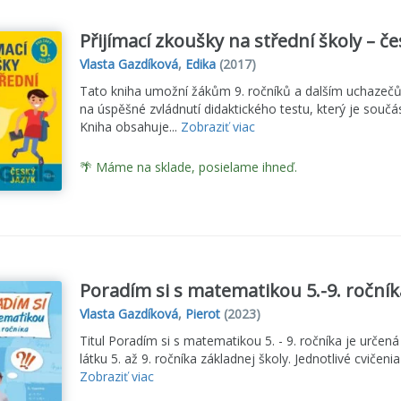
Přijímací zkoušky na střední školy – če
Vlasta Gazdíková
,
Edika
(2017)
Tato kniha umožní žákům 9. ročníků a dalším uchazečů
na úspěšné zvládnutí didaktického testu, který je součá
Kniha obsahuje...
Zobraziť viac
🌴 Máme na sklade, posielame ihneď.
Poradím si s matematikou 5.-9. ročníka
Vlasta Gazdíková
,
Pierot
(2023)
Titul Poradím si s matematikou 5. - 9. ročníka je určená
látku 5. až 9. ročníka základnej školy. Jednotlivé cvičen
Zobraziť viac