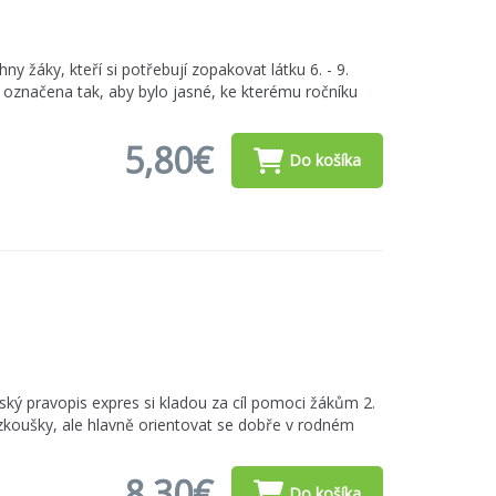
hny žáky, kteří si potřebují zopakovat látku 6. - 9.
ně označena tak, aby bylo jasné, ke kterému ročníku
5,80€
Do košíka
ký pravopis expres si kladou za cíl pomoci žákům 2.
 zkoušky, ale hlavně orientovat se dobře v rodném
8,30€
Do košíka