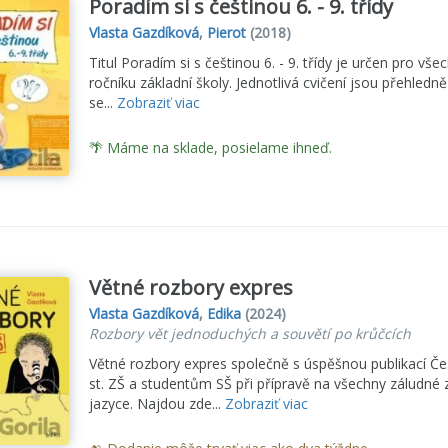
Poradím si s češtinou 6. - 9. třídy
Vlasta Gazdíková
,
Pierot
(2018)
Titul Poradím si s češtinou 6. - 9. třídy je určen pro všec
ročníku základní školy. Jednotlivá cvičení jsou přehled
se...
Zobraziť viac
🌴 Máme na sklade, posielame ihneď.
Větné rozbory expres
Vlasta Gazdíková
,
Edika
(2024)
Rozbory vět jednoduchých a souvětí po krůčcích
Větné rozbory expres společně s úspěšnou publikací Čes
st. ZŠ a studentům SŠ při přípravě na všechny záludné
jazyce. Najdou zde...
Zobraziť viac