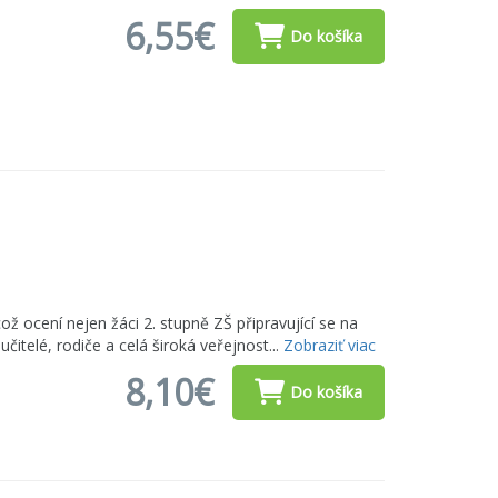
6,55€
Do košíka
což ocení nejen žáci 2. stupně ZŠ připravující se na
učitelé, rodiče a celá široká veřejnost...
Zobraziť viac
8,10€
Do košíka