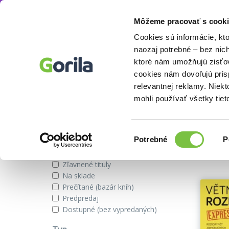
Môžeme pracovať s cooki
Autor
Vlasta Gazdíková
Knihy
E-knihy
Filmy
Cookies sú informácie, kt
naozaj potrebné – bez nic
ktoré nám umožňujú zisťov
cookies nám dovoľujú pri
Knihy autora Vlasta Gazdíková
relevantnej reklamy. Niek
mohli používať všetky tiet
Zobraziť iba
Výber
Našli s
Potrebné
P
súhlasu
Novinky
Zľavnené tituly
Na sklade
Prečítané (bazár kníh)
Predpredaj
Dostupné (bez vypredaných)