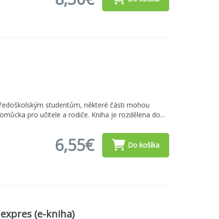
středoškolským studentům, některé části mohou
pomůcka pro učitele a rodiče. Kniha je rozdělena do...
6,55€
Do košíka
expres (e-kniha)