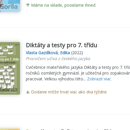
🌴 Máme na sklade, posielame ihneď.
Diktáty a testy pro 7. třídu
Vlasta Gazdíková
,
Edika
(2022)
Procvičení učiva z českého jazyka
Cvičebnice mateřského jazyka Diktáty a testy pro 7. tří
ročníků osmiletých gymnázií. Je užitečná pro zopaková
pracovat. Velkou výhodou této...
Zobraziť viac
🍌 Dodanie môže trvať viac ako dva týždne