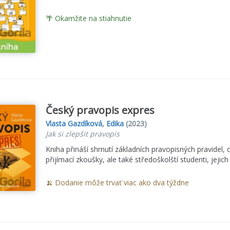
🌴 Okamžite na stiahnutie
Český pravopis expres
Vlasta Gazdíková
,
Edika
(2023)
Jak si zlepšit pravopis
Kniha přináší shrnutí základních pravopisných pravidel, 
přijímací zkoušky, ale také středoškolští studenti, jejich 
🍌 Dodanie môže trvať viac ako dva týždne