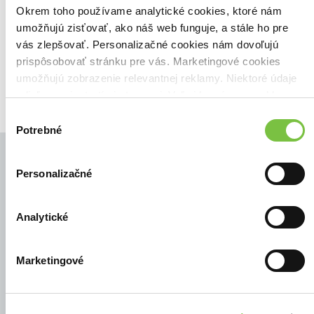
Zoradiť podľa:
Okrem toho používame analytické cookies, ktoré nám
umožňujú zisťovať, ako náš web funguje, a stále ho pre
Filtrovať
vás zlepšovať. Personalizačné cookies nám dovoľujú
prispôsobovať stránku pre vás. Marketingové cookies
umožňujú zobrazenie relevantnej reklamy. Niektoré údaje
zdieľame aj s tretími stranami. Veľmi by nám pomohlo,
keby sme mohli používať všetky tieto cookies.
Výber
Potrebné
súhlasu
Personalizačné
© Všetky práva vyhradené
Analytické
Marketingové