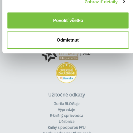
Zobraziť detaily
Povoliť všetko
Odmietnuť
Užitočné odkazy
Gorila BLOGuje
Výpredaje
E-knižný sprievodca
Učebnice
Knihy s podporou FPU