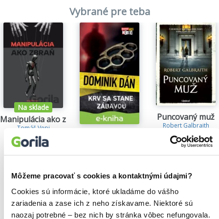
Vybrané pre teba
Na sklade
Puncovaný muž
Manipulácia ako zbraň
Robert Galbraith
Tomáš Vepi
29,15€
Krv sa stane zábavou
15,79€
Dominik Dán
14,35€
Môžeme pracovať s cookies a kontaktnými údajmi?
Cookies sú informácie, ktoré ukladáme do vášho
zariadenia a zase ich z neho získavame. Niektoré sú
Našli sme
0
titulov
naozaj potrebné – bez nich by stránka vôbec nefungovala.