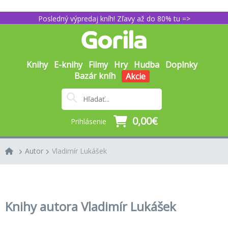
Posledný výpredaj kníh! Zľavy až do 80% tu =>
Knihy
E-knihy
Filmy
Hry
Hudba
Doplnky
Bazár kníh
Akcie
0,00€
Prihlásenie
Autor
Vladimír Lukášek
Knihy autora Vladimír Lukášek