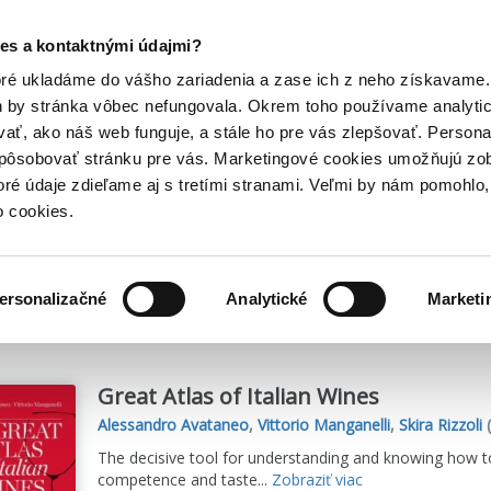
Posledný výpredaj kníh! Zľavy až do 80% tu =>
es a kontaktnými údajmi?
Hry
Hudba
Doplnky
Bazár kníh
oré ukladáme do vášho zariadenia a zase ich z neho získavame.
h by stránka vôbec nefungovala. Okrem toho používame analyti
ať, ako náš web funguje, a stále ho pre vás zlepšovať. Persona
spôsobovať stránku pre vás. Marketingové cookies umožňujú zo
li
toré údaje zdieľame aj s tretími stranami. Veľmi by nám pomohl
o cookies.
me
1
titulov
ersonalizačné
Analytické
Marketi
Great Atlas of Italian Wines
Alessandro Avataneo
,
Vittorio Manganelli
,
Skira Rizzoli
(
The decisive tool for understanding and knowing how to
competence and taste...
Zobraziť viac