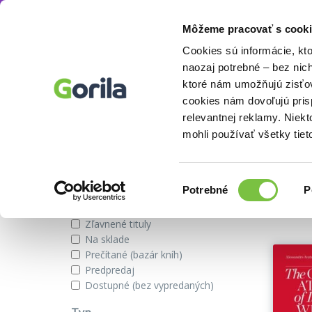
Môžeme pracovať s cooki
Autor
Vittorio Manganelli
Knihy
E-knihy
Filmy
Cookies sú informácie, kt
naozaj potrebné – bez nic
ktoré nám umožňujú zisťov
cookies nám dovoľujú pri
Knihy autora Vittorio Manganel
relevantnej reklamy. Niek
mohli používať všetky tiet
Zobraziť iba
Výber
Našli s
Potrebné
P
súhlasu
Novinky
Zľavnené tituly
Na sklade
Prečítané (bazár kníh)
Predpredaj
Dostupné (bez vypredaných)