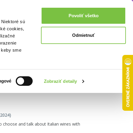
Akcie a zľavy
0,00€
Povoliť všetko
Prihlásenie
 Niektoré sú
cké cookies,
Odmietnuť
lizačné
brazenie
o, keby sme
Zoradiť podľa:
ngové
Zobraziť detaily
2024)
 choose and talk about Italian wines with