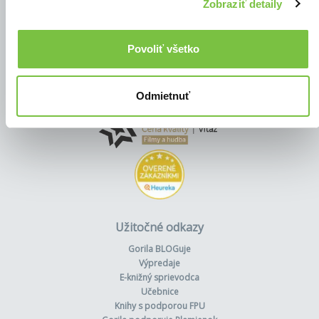
Zobraziť detaily
Povoliť všetko
Odmietnuť
Užitočné odkazy
Gorila BLOGuje
Výpredaje
E-knižný sprievodca
Učebnice
Knihy s podporou FPU