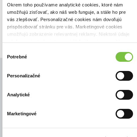
Zoradiť podľa:
Okrem toho používame analytické cookies, ktoré nám
umožňujú zisťovať, ako náš web funguje, a stále ho pre
Filtrovať
vás zlepšovať. Personalizačné cookies nám dovoľujú
prispôsobovať stránku pre vás. Marketingové cookies
umožňujú zobrazenie relevantnej reklamy. Niektoré údaje
zdieľame aj s tretími stranami. Veľmi by nám pomohlo,
keby sme mohli používať všetky tieto cookies.
Výber
Potrebné
súhlasu
Personalizačné
© Všetky práva vyhradené
Analytické
Marketingové