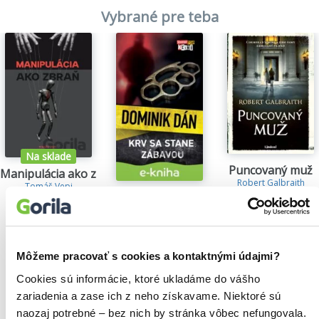
Vybrané pre teba
Na sklade
Puncovaný muž
Manipulácia ako zbraň
Robert Galbraith
Tomáš Vepi
29,15€
Krv sa stane zábavou
15,79€
Dominik Dán
14,35€
Môžeme pracovať s cookies a kontaktnými údajmi?
Cookies sú informácie, ktoré ukladáme do vášho
zariadenia a zase ich z neho získavame. Niektoré sú
Našli sme
0
titulov
naozaj potrebné – bez nich by stránka vôbec nefungovala.