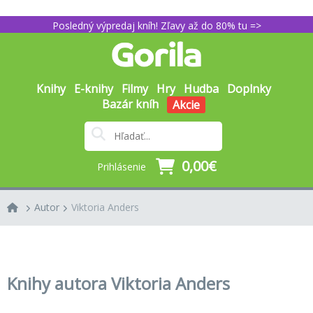
Posledný výpredaj kníh! Zľavy až do 80% tu =>
Knihy
E-knihy
Filmy
Hry
Hudba
Doplnky
Bazár kníh
Akcie
0,00€
Prihlásenie
Autor
Viktoria Anders
Knihy autora Viktoria Anders