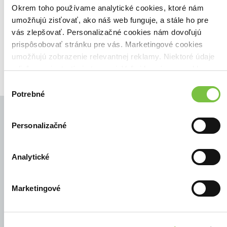
Zoradiť podľa:
Okrem toho používame analytické cookies, ktoré nám
umožňujú zisťovať, ako náš web funguje, a stále ho pre
Filtrovať
vás zlepšovať. Personalizačné cookies nám dovoľujú
prispôsobovať stránku pre vás. Marketingové cookies
umožňujú zobrazenie relevantnej reklamy. Niektoré údaje
zdieľame aj s tretími stranami. Veľmi by nám pomohlo,
keby sme mohli používať všetky tieto cookies.
Výber
Potrebné
súhlasu
Personalizačné
© Všetky práva vyhradené
Analytické
Marketingové