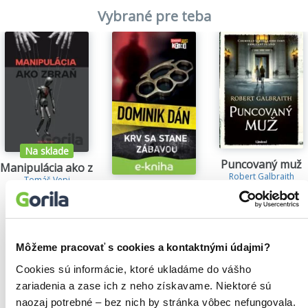
Vybrané pre teba
Na sklade
Puncovaný muž
Manipulácia ako zbraň
Robert Galbraith
Tomáš Vepi
29,15€
Krv sa stane zábavou
15,79€
Dominik Dán
14,35€
Môžeme pracovať s cookies a kontaktnými údajmi?
Cookies sú informácie, ktoré ukladáme do vášho
zariadenia a zase ich z neho získavame. Niektoré sú
Našli sme
0
titulov
naozaj potrebné – bez nich by stránka vôbec nefungovala.