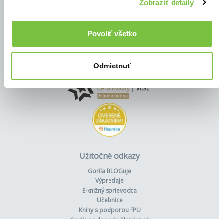
Zobraziť detaily
Povoliť všetko
Odmietnuť
Užitočné odkazy
Gorila BLOGuje
Výpredaje
E-knižný sprievodca
Učebnice
Knihy s podporou FPU