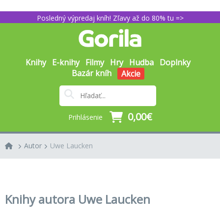
Posledný výpredaj kníh! Zľavy až do 80% tu =>
Knihy
E-knihy
Filmy
Hry
Hudba
Doplnky
Bazár kníh
Akcie
0,00€
Prihlásenie
Autor
Uwe Laucken
Knihy autora Uwe Laucken